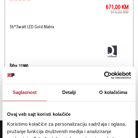
671,00
KM
916,00
KM
36*3watt LED Gold Matrix
Šifra: 11980
PROVJERITE DOSTUPNOST
Saglasnost
Detalji
O kolačićima
Ukupno: 1
«
»
1
Ovaj veb sajt koristi kolačiće
Koristimo kolačiće za personalizaciju sadržaja i oglasa,
POTREBNA VAM JE POMOĆ? POZOVITE NAS!
pružanje funkcija društvenih medija i analiziranje
Ukoliko želite da dobijete najnovije informacije o novitetima i popustima,