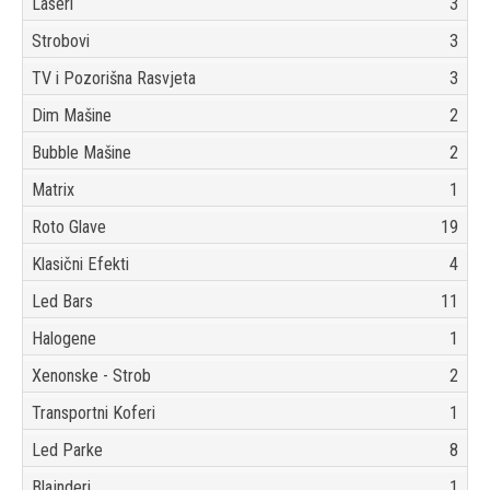
Laseri
3
Strobovi
3
TV i Pozorišna Rasvjeta
3
Dim Mašine
2
Bubble Mašine
2
Matrix
1
Roto Glave
19
Klasični Efekti
4
Led Bars
11
Halogene
1
Xenonske - Strob
2
Transportni Koferi
1
Led Parke
8
Blajnderi
1