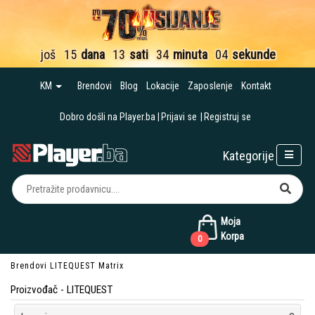
još
15
dana
13
sati
34
minuta
04
sekunde
KM
Brendovi
Blog
Lokacije
Zaposlenje
Kontakt
Dobro došli na Player.ba
Prijavi se
Registruj se
Kategorije
Moja
Korpa
0
Brendovi
LITEQUEST
Matrix
Proizvođač - LITEQUEST