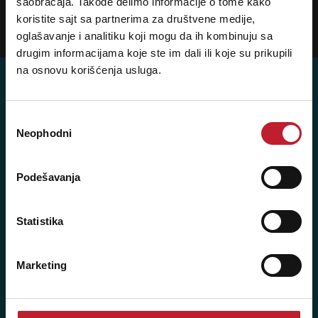
prijavite se na naš NEWSLETTER!
saobraćaja. Takođe delimo informacije o tome kako
koristite sajt sa partnerima za društvene medije,
Prijavi
oglašavanje i analitiku koji mogu da ih kombinuju sa
drugim informacijama koje ste im dali ili koje su prikupili
na osnovu korišćenja usluga.
Избор
Neophodni
Player 387 doo
сагласности
Šifra djelatnosti: 46.19
Posredovanje u trgovini raznovrsnim proizvodima
Podešavanja
Matični broj: 11091369
PDV: 403444110009
Statistika
JIB: 4403444110009
Marketing
NAŠE PRODAVNICE