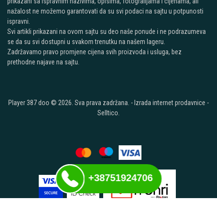
prikazani sa ispravnim nazivima, opisima, fotografijama i cijenama, ali
nažalost ne možemo garantovati da su svi podaci na sajtu u potpunosti
ispravni.
Svi artikli prikazani na ovom sajtu su deo naše ponude i ne podrazumeva
se da su svi dostupni u svakom trenutku na našem lageru.
Zadržavamo pravo promjene cijena svih proizvoda i usluga, bez
prethodne najave na sajtu.
Player 387 doo © 2026. Sva prava zadržana. -
Izrada internet prodavnice
-
Selltico.
+38751924706