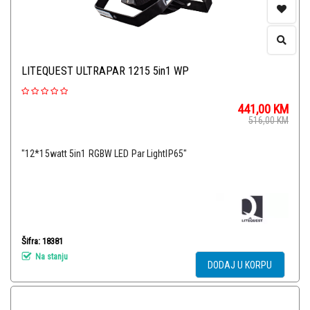
LITEQUEST ULTRAPAR 1215 5in1 WP
441,00
KM
516,00
KM
"12*15watt 5in1 RGBW LED Par LightIP65"
Šifra: 18381
Na stanju
DODAJ U KORPU