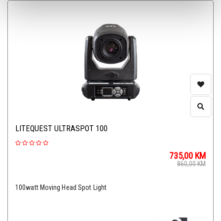
LITEQUEST ULTRASPOT 100
735,00
KM
860,00
KM
100watt Moving Head Spot Light