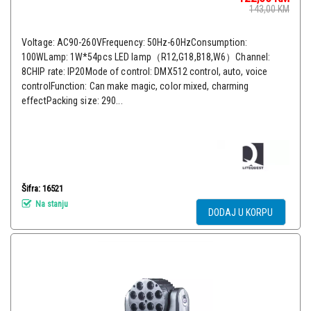
143,00
KM
Voltage: AC90-260VFrequency: 50Hz-60HzConsumption:
100WLamp: 1W*54pcs LED lamp（R12,G18,B18,W6）Channel:
8CHIP rate: IP20Mode of control: DMX512 control, auto, voice
controlFunction: Can make magic, color mixed, charming
effectPacking size: 290...
Šifra: 16521
Na stanju
DODAJ U KORPU