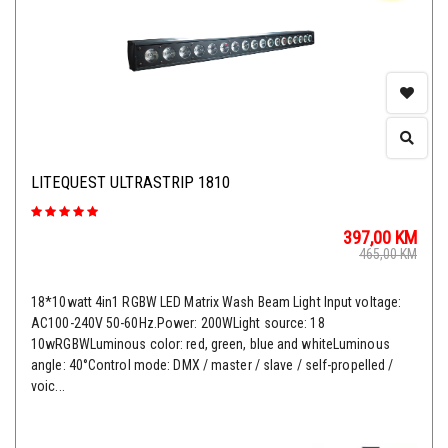
LITEQUEST ULTRASTRIP 1810
397,00
KM
465,00
KM
18*10watt 4in1 RGBW LED Matrix Wash Beam Light Input voltage:
AC100-240V 50-60Hz.Power: 200WLight source: 18
10wRGBWLuminous color: red, green, blue and whiteLuminous
angle: 40°Control mode: DMX / master / slave / self-propelled /
voic...