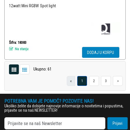
12watt Mini RGBW Spot light
Šifra: 18383
Na stanju
DODAJ U KORPU
Ukupno: 61
«
1
2
3
»
POTREBNA VAM JE POMOĆ? POZOVITE NAS!
Ukoliko želite da dobijete najnovije informacije o novitetima i popustima,
prijavite se na naš NEWSLETTER!
Prijavi