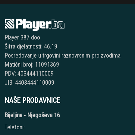
Player 387 doo
Šifra djelatnosti: 46.19
Posredovanje u trgovini raznovrsnim proizvodima
Matični broj: 11091369
PDV: 403444110009
JIB: 4403444110009
NAŠE PRODAVNICE
Bijeljina - Njegoševa 16
Telefoni: