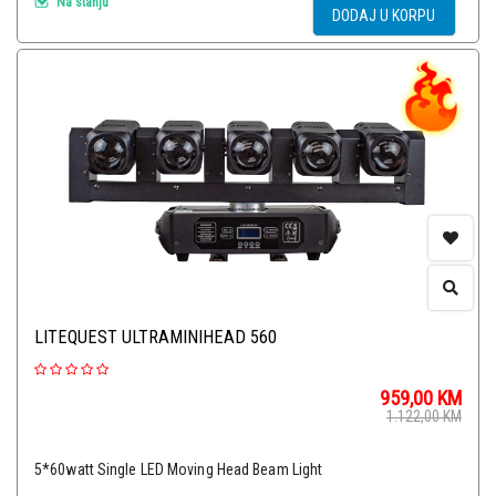
Na stanju
DODAJ U KORPU
LITEQUEST ULTRAMINIHEAD 560
959,00
KM
1.122,00
KM
5*60watt Single LED Moving Head Beam Light