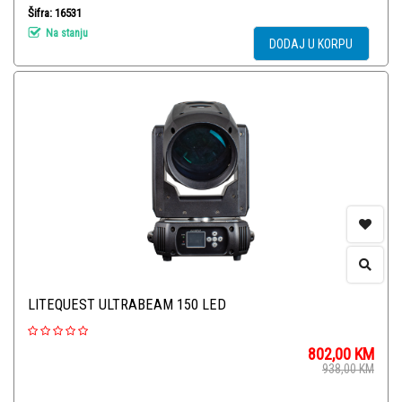
Šifra: 16531
Na stanju
DODAJ U KORPU
LITEQUEST ULTRABEAM 150 LED
802,00
KM
938,00
KM