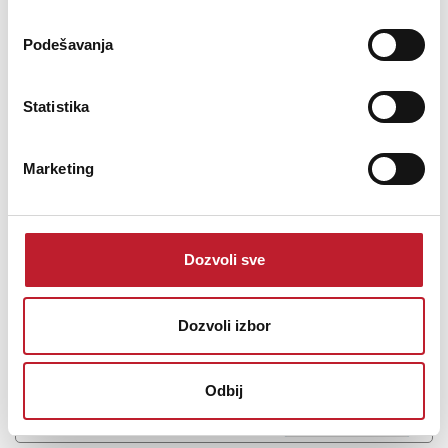
Podešavanja
Statistika
LITEQUEST ULTRAWASH 1915 BEAM
Marketing
653,00
KM
764,00
KM
19*15watt LED Moving Head Beam Wash Light
Dozvoli sve
Dozvoli izbor
Šifra: 18373
Odbij
Na stanju
DODAJ U KORPU