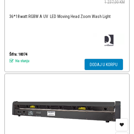
1.237,00
KM
36*18watt RGBW A UV LED Moving Head Zoom Wash Light
Šifra: 18374
Na stanju
DODAJ U KORPU