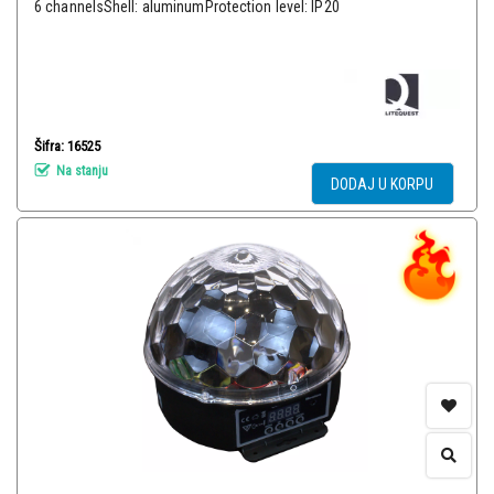
6 channelsShell: aluminumProtection level: IP20
Šifra: 16525
Na stanju
DODAJ U KORPU