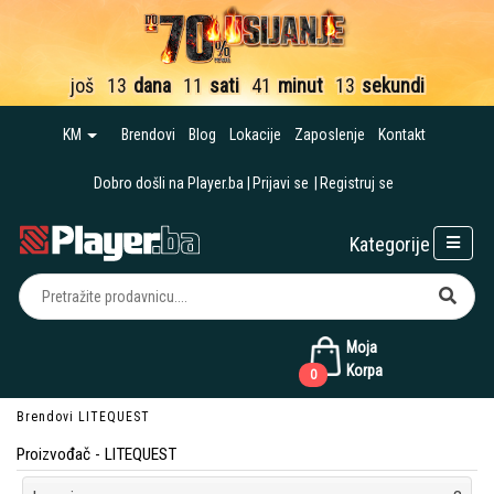
još
13
dana
11
sati
41
minut
12
sekundi
KM
Brendovi
Blog
Lokacije
Zaposlenje
Kontakt
Dobro došli na Player.ba
Prijavi se
Registruj se
Kategorije
Moja
Korpa
0
Brendovi
LITEQUEST
Proizvođač - LITEQUEST