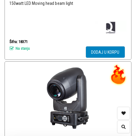
150watt LED Moving head beam light
Šifra: 18371
Na stanju
DODAJ U KORPU