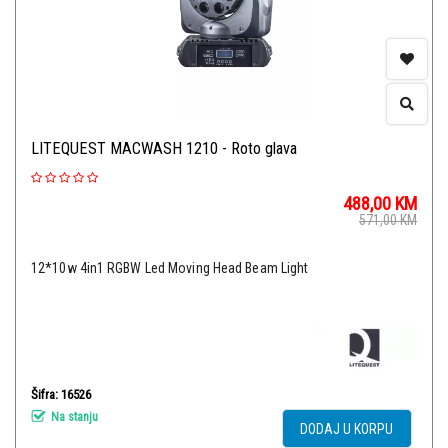
LITEQUEST MACWASH 1210 - Roto glava
488,00
KM
571,00
KM
12*10w 4in1 RGBW Led Moving Head Beam Light
Šifra: 16526
Na stanju
DODAJ U KORPU