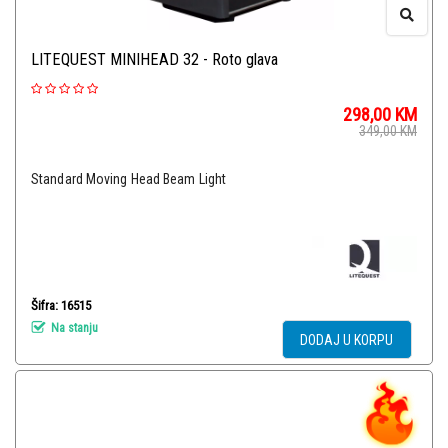
LITEQUEST MINIHEAD 32 - Roto glava
298,00
KM
349,00
KM
Standard Moving Head Beam Light
Šifra: 16515
Na stanju
DODAJ U KORPU