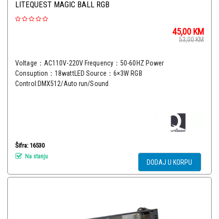
LITEQUEST MAGIC BALL RGB
45,00
KM
53,00
KM
Voltage：AC110V-220V Frequency：50-60HZ Power
Consuption：18wattLED Source：6×3W RGB
Control:DMX512/Auto run/Sound
Šifra: 16530
Na stanju
DODAJ U KORPU