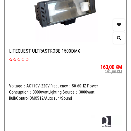
LITEQUEST ULTRASTROBE 1500DMX
163,00
KM
191,00
KM
Voltage：AC110V-220V Frequency：50-60HZ Power
Consuption：3000wattLighting Source：3000watt
BulbControl:DMX512/Auto run/Sound