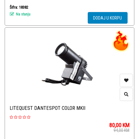
Šifra: 18382
Na stanju
DODAJ U KORPU
LITEQUEST DANTESPOT COLOR MKII
80,00
KM
94,00
KM