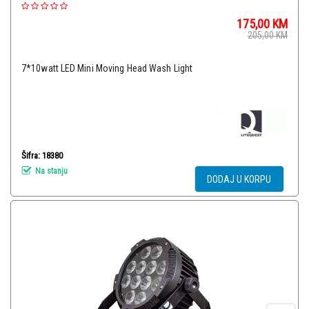
175,00
KM
205,00
KM
7*10watt LED Mini Moving Head Wash Light
Šifra: 18380
Na stanju
DODAJ U KORPU