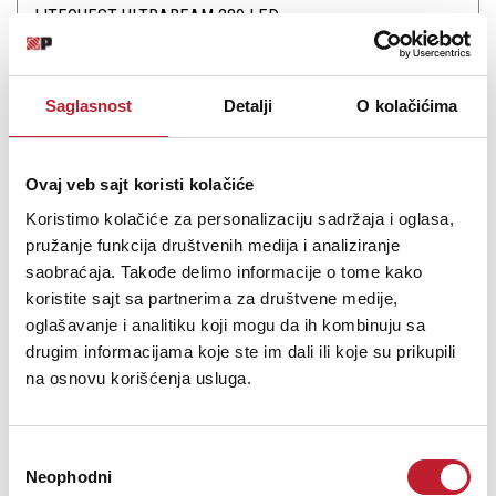
LITEQUEST ULTRABEAM 280 LED
1.145,00
KM
1.340,00
KM
Saglasnost
Detalji
O kolačićima
280watt 3in1 LED Moving head beam/spot/wash light
Ovaj veb sajt koristi kolačiće
Koristimo kolačiće za personalizaciju sadržaja i oglasa,
pružanje funkcija društvenih medija i analiziranje
saobraćaja. Takođe delimo informacije o tome kako
Šifra: 18372
koristite sajt sa partnerima za društvene medije,
Na stanju
oglašavanje i analitiku koji mogu da ih kombinuju sa
DODAJ U KORPU
drugim informacijama koje ste im dali ili koje su prikupili
na osnovu korišćenja usluga.
Избор
Neophodni
сагласности