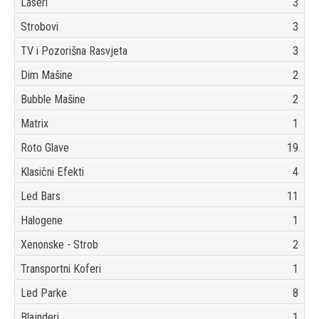
Laseri
3
Strobovi
3
TV i Pozorišna Rasvjeta
3
Dim Mašine
2
Bubble Mašine
2
Matrix
1
Roto Glave
19
Klasični Efekti
4
Led Bars
11
Halogene
1
Xenonske - Strob
2
Transportni Koferi
1
Led Parke
8
Blajnderi
1