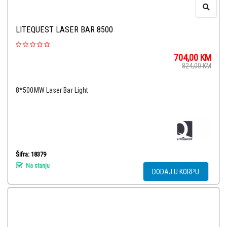
LITEQUEST LASER BAR 8500
704,00
KM
824,00
KM
8*500MW Laser Bar Light
Šifra: 18379
Na stanju
DODAJ U KORPU