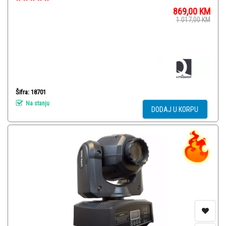
869,00
KM
1.017,00
KM
Šifra: 18701
Na stanju
DODAJ U KORPU