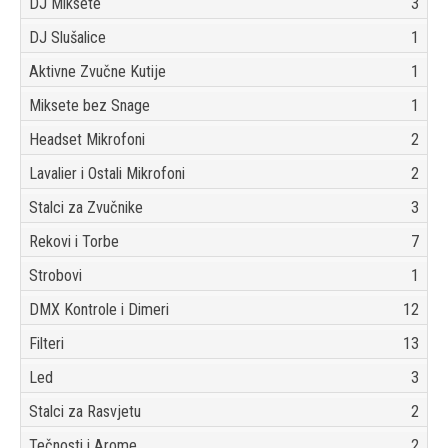
DJ Miksete
3
DJ Slušalice
1
Aktivne Zvučne Kutije
1
Miksete bez Snage
1
Headset Mikrofoni
2
Lavalier i Ostali Mikrofoni
2
Stalci za Zvučnike
3
Rekovi i Torbe
7
Strobovi
1
DMX Kontrole i Dimeri
12
Filteri
13
Led
3
Stalci za Rasvjetu
2
Tečnosti i Arome
2