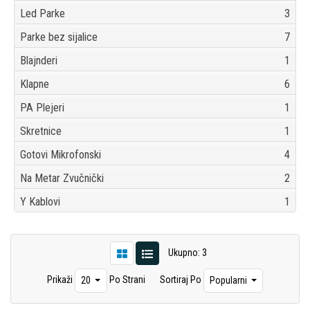
Led Parke
3
Parke bez sijalice
7
Blajnderi
1
Klapne
6
PA Plejeri
1
Skretnice
1
Gotovi Mikrofonski
4
Na Metar Zvučnički
2
Y Kablovi
1
Ukupno: 3
Prikaži
Po Strani
Sortiraj Po
20
Popularni