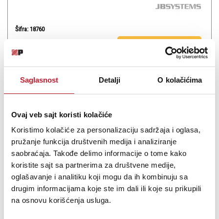
Šifra: 18760
PROVJERITE DOSTUPNOST
Saglasnost
Detalji
O kolačićima
Ovaj veb sajt koristi kolačiće
Koristimo kolačiće za personalizaciju sadržaja i oglasa,
pružanje funkcija društvenih medija i analiziranje
saobraćaja. Takođe delimo informacije o tome kako
koristite sajt sa partnerima za društvene medije,
oglašavanje i analitiku koji mogu da ih kombinuju sa
JBSYSTEMS MIX5.2
drugim informacijama koje ste im dali ili koje su prikupili
na osnovu korišćenja usluga.
528,00
KM