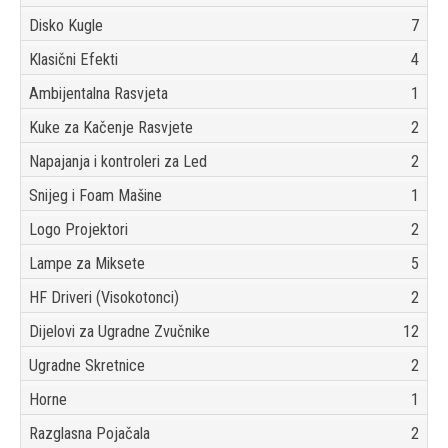
Disko Kugle
7
Klasični Efekti
4
Ambijentalna Rasvjeta
1
Kuke za Kačenje Rasvjete
2
Napajanja i kontroleri za Led
2
Snijeg i Foam Mašine
1
Logo Projektori
2
Lampe za Miksete
5
HF Driveri (Visokotonci)
2
Dijelovi za Ugradne Zvučnike
12
Ugradne Skretnice
2
Horne
1
Razglasna Pojačala
2