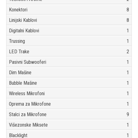
Konektori
8
Linijski Kablovi
8
Digitalni Kablovi
1
Trussing
1
LED Trake
2
Pasivni Subwooferi
1
Dim Mašine
1
Bubble Mašine
1
Wireless Mikrofoni
1
Oprema za Mikrofone
1
Stalci za Mikrofone
9
Višezonske Miksete
1
Blacklight
1