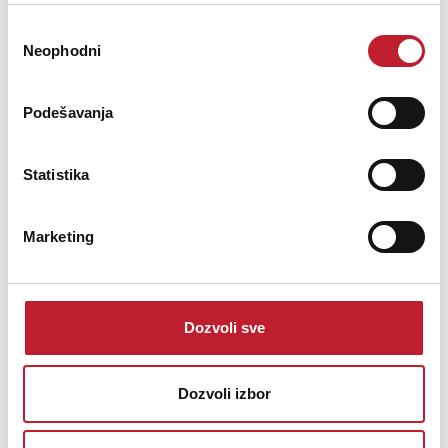
Избор
Neophodni
сагласности
2 Independent Zones, each with balanced XLR-output
(+unbalanced on cinch), Each zone has 3band tone controls,
balance, volume and mono/stereo switch, 11 inputs on 5 Channels
Podešavanja
(5 balanced mic + 4line + 2phono), 1Microphone with 3band tone
control and zone assignable adjustable talkover.
Statistika
Marketing
Šifra: 10910
PROVJERITE DOSTUPNOST
Dozvoli sve
Dozvoli izbor