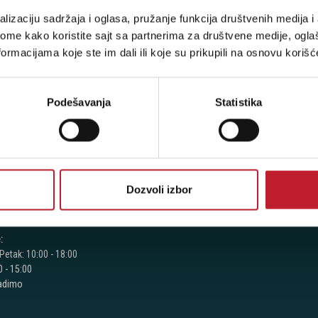
stima, prijavite se na naš NEWSLETTER!
lizaciju sadržaja i oglasa, pružanje funkcija društvenih medija i 
ome kako koristite sajt sa partnerima za društvene medije, oglaš
ormacijama koje ste im dali ili koje su prikupili na osnovu korišć
RODAVNICE
KORISNIČKI NALOG
Podešavanja
Statistika
jegoševa 16
Korpa
Registracija
 104
Prijava
Dozvoli izbor
 387
 417
:
Petak: 10:00 - 18:00
 - 15:00
radimo