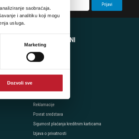
Prijavi
analiziranje saobraćaja.
avanje i analitiku koji mogu
enja usluga.
SVE O KUPOVINI
Marketing
Uslovi kupovine
Naručivanje
Načini Plaćanja
Dozvoli sve
Isporuka
Cijena isporuke
Reklamacije
Povrat sredstava
Sigurnost plaćanja kreditnim karticama
Izjava o privatnosti