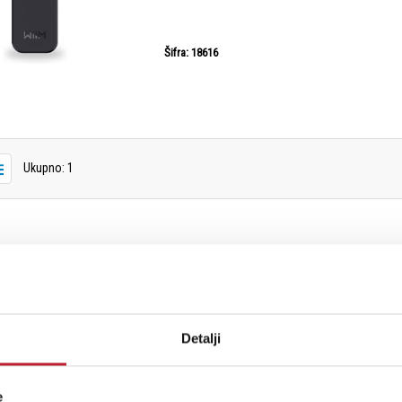
Šifra: 18616
Ukupno: 1
Detalji
e