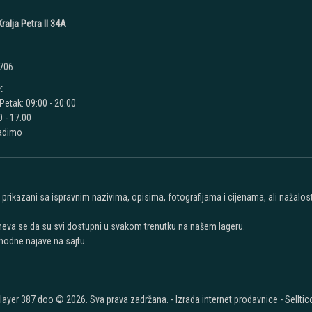
ralja Petra II 34A
 706
:
Petak: 09:00 - 20:00
 - 17:00
radimo
u prikazani sa ispravnim nazivima, opisima, fotografijama i cijenama, ali nažal
meva se da su svi dostupni u svakom trenutku na našem lageru.
hodne najave na sajtu.
layer 387 doo © 2026. Sva prava zadržana. -
Izrada internet prodavnice
-
Selltic