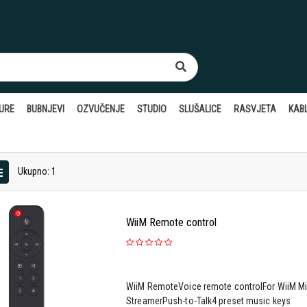
TURE
BUBNJEVI
OZVUČENJE
STUDIO
SLUŠALICE
RASVJETA
KABL
Ukupno: 1
WiiM Remote control
WiiM RemoteVoice remote controlFor WiiM Mi
StreamerPush-to-Talk4 preset music keys