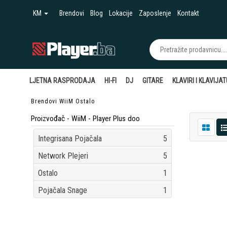
KM
Brendovi
Blog
Lokacije
Zaposlenje
Kontakt
LJETNA RASPRODAJA
HI-FI
DJ
GITARE
KLAVIRI I KLAVIJA
Brendovi
WiiM
Ostalo
Proizvođač - WiiM - Player Plus doo
Integrisana Pojačala
5
Network Plejeri
5
Ostalo
1
Pojačala Snage
1