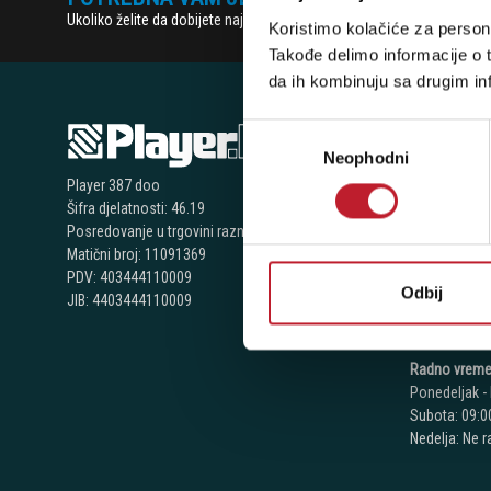
Ukoliko želite da dobijete najnovije informacije o novitetima i popu
Koristimo kolačiće za persona
Takođe delimo informacije o t
da ih kombinuju sa drugim inf
Избор
NAŠE P
Neophodni
сагласности
Player 387 doo
Bijeljina - N
Šifra djelatnosti: 46.19
Posredovanje u trgovini raznovrsnim proizvodima
Telefoni:
Matični broj: 11091369
+387 55 209
PDV: 403444110009
Odbij
JIB: 4403444110009
+387 55 209
+387 66 224
Radno vreme
Ponedeljak - 
Subota: 09:00
Nedelja: Ne 