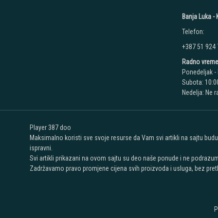
Banja Luka - K
Telefon:
+387 51 924
Radno vreme
Ponedeljak - 
Subota: 10:00
Nedelja: Ne 
Player 387 doo
Maksimalno koristi sve svoje resurse da Vam svi artikli na sajtu bud
ispravni.
Svi artikli prikazani na ovom sajtu su deo naše ponude i ne podrazu
Zadržavamo pravo promjene cijena svih proizvoda i usluga, bez pret
P