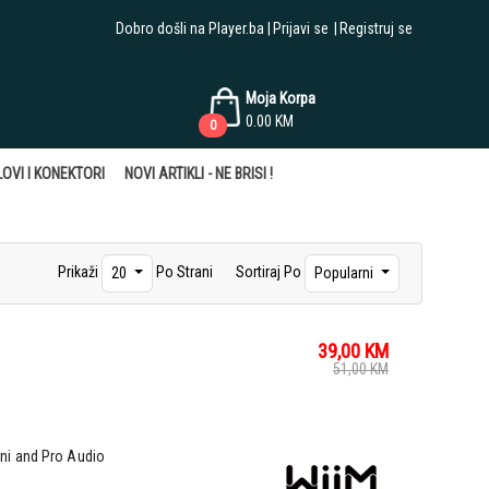
Dobro došli na Player.ba
Prijavi se
Registruj se
Moja Korpa
0.00
KM
0
OVI I KONEKTORI
NOVI ARTIKLI - NE BRISI !
Prikaži
Po Strani
Sortiraj Po
20
Popularni
39,00
KM
51,00
KM
ni and Pro Audio