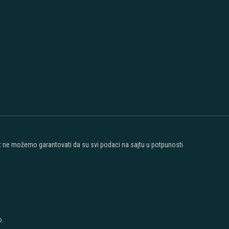
ost ne možemo garantovati da su svi podaci na sajtu u potpunosti
o.