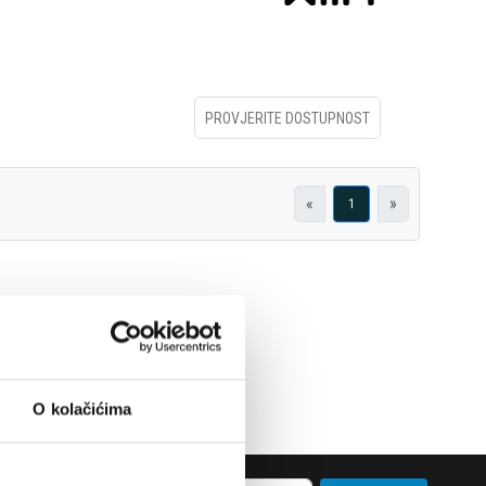
PROVJERITE DOSTUPNOST
«
»
1
O kolačićima