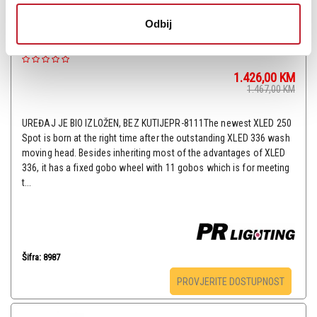
Odbij
PR LIGHTING Xled 250 spot - Roto glava B-Stock
1.426,00
KM
1.467,00
KM
UREĐAJ JE BIO IZLOŽEN, BEZ KUTIJEPR-8111The newest XLED 250
Spot is born at the right time after the outstanding XLED 336 wash
moving head. Besides inheriting most of the advantages of XLED
336, it has a fixed gobo wheel with 11 gobos which is for meeting
t...
Šifra: 8987
PROVJERITE DOSTUPNOST