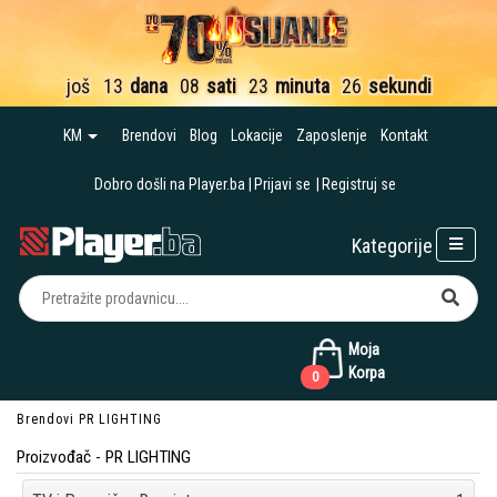
još
13
dana
08
sati
23
minuta
26
sekundi
KM
Brendovi
Blog
Lokacije
Zaposlenje
Kontakt
Dobro došli na Player.ba
Prijavi se
Registruj se
Kategorije
Moja
Korpa
0
Brendovi
PR LIGHTING
Proizvođač - PR LIGHTING