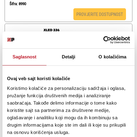
Šifra: 8990
PROVJERITE DOSTUPNOST
Saglasnost
Detalji
O kolačićima
Ovaj veb sajt koristi kolačiće
Koristimo kolačiće za personalizaciju sadržaja i oglasa,
pružanje funkcija društvenih medija i analiziranje
saobraćaja. Takođe delimo informacije o tome kako
PR LIGHTING XLED 336 - Roto glava
koristite sajt sa partnerima za društvene medije,
oglašavanje i analitiku koji mogu da ih kombinuju sa
1.508,00
KM
drugim informacijama koje ste im dali ili koje su prikupili
na osnovu korišćenja usluga.