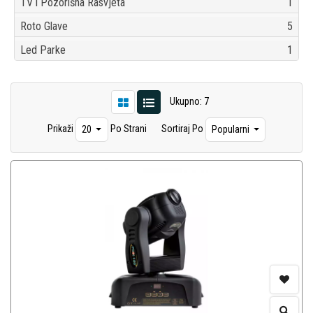
TV i Pozorišna Rasvjeta
1
Roto Glave
5
Led Parke
1
Ukupno: 7
Prikaži
Po Strani
Sortiraj Po
20
Popularni