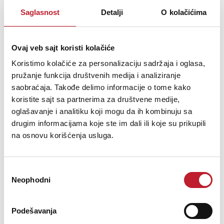
Saglasnost
Detalji
O kolačićima
Šifra: 3651
PROVJERITE DOSTUPNOST
Ovaj veb sajt koristi kolačiće
Koristimo kolačiće za personalizaciju sadržaja i oglasa,
pružanje funkcija društvenih medija i analiziranje
saobraćaja. Takođe delimo informacije o tome kako
koristite sajt sa partnerima za društvene medije,
oglašavanje i analitiku koji mogu da ih kombinuju sa
drugim informacijama koje ste im dali ili koje su prikupili
na osnovu korišćenja usluga.
Избор
Neophodni
сагласности
PHILIPS TL D BLB
Podešavanja
80,00
KM