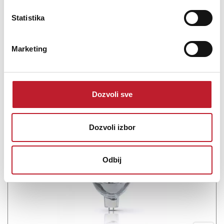
Statistika
TL-D/08 Blacklight Blue lamps are low-pressure mercury-
vaporfluorescent lamps. They have an inner envelope coated with
afluorescent powder that emits long-wave UV radiation to
Marketing
exciteluminescence.
Dozvoli sve
Šifra: 2635
Dozvoli izbor
PROVJERITE DOSTUPNOST
Odbij