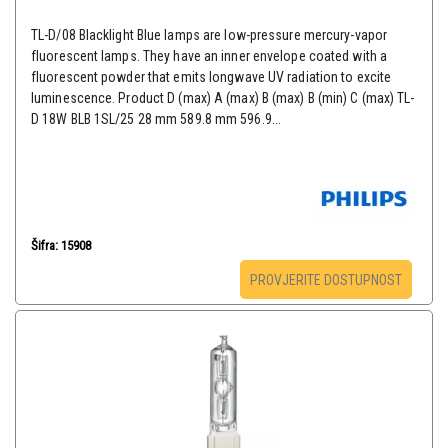
TL-D/08 Blacklight Blue lamps are low-pressure mercury-vapor
fluorescent lamps. They have an inner envelope coated with a
fluorescent powder that emits longwave UV radiation to excite
luminescence. Product D (max) A (max) B (max) B (min) C (max) TL-
D 18W BLB 1SL/25 28 mm 589.8 mm 596.9...
Šifra: 15908
PROVJERITE DOSTUPNOST