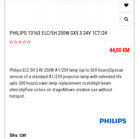
PHILIPS 13163 ELC/5H 250W GX5.3 24V 1CT/24
44,00
KM
Philips ELC-5H 24V 250W A1/259 lamp (up to 500 hours)Special
version of a standard A1/259 projector lamp with extended life
upto 500 hoursLower lamp replacement costsHigh beam
intensityPure colors on stageAllows creative use without
hotspot...
Šifra: 1281