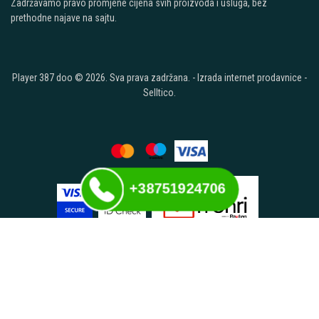
Zadržavamo pravo promjene cijena svih proizvoda i usluga, bez
prethodne najave na sajtu.
Player 387 doo © 2026. Sva prava zadržana. -
Izrada internet prodavnice
-
Selltico.
+38751924706