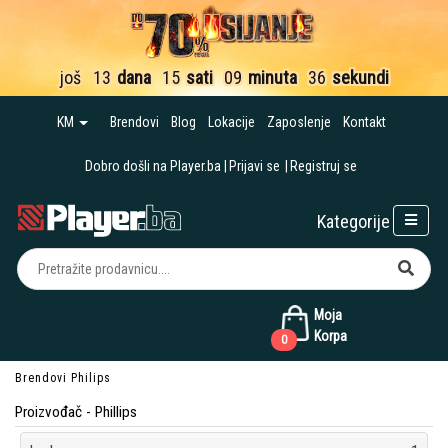
još
13
dana
15
sati
09
minuta
35
sekundi
KM
Brendovi
Blog
Lokacije
Zaposlenje
Kontakt
Dobro došli na Player.ba
Prijavi se
Registruj se
Kategorije
Moja
Korpa
0
Brendovi
Philips
Proizvođač - Phillips