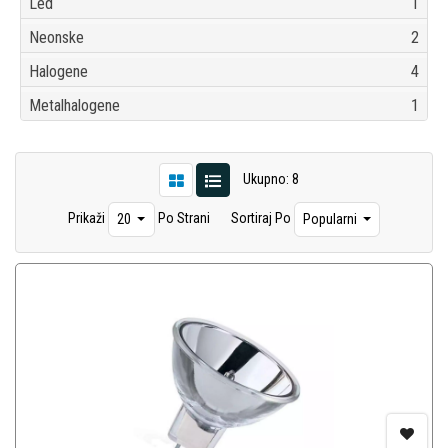
Led
1
Neonske
2
Halogene
4
Metalhalogene
1
Ukupno: 8
Prikaži
Po Strani
Sortiraj Po
20
Popularni