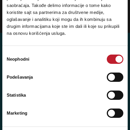
POTREBNA VAM JE POMOĆ? POZOVITE NAS!
Ukoliko želite da dobijete najnovije informacije o novitetima i popustima,
saobraćaja. Takođe delimo informacije o tome kako
prijavite se na naš NEWSLETTER!
koristite sajt sa partnerima za društvene medije,
oglašavanje i analitiku koji mogu da ih kombinuju sa
Prijavi
drugim informacijama koje ste im dali ili koje su prikupili
na osnovu korišćenja usluga.
Избор
Neophodni
сагласности
Player 387 doo
Šifra djelatnosti: 46.19
Podešavanja
Posredovanje u trgovini raznovrsnim proizvodima
Matični broj: 11091369
Statistika
PDV: 403444110009
JIB: 4403444110009
Marketing
NAŠE PRODAVNICE