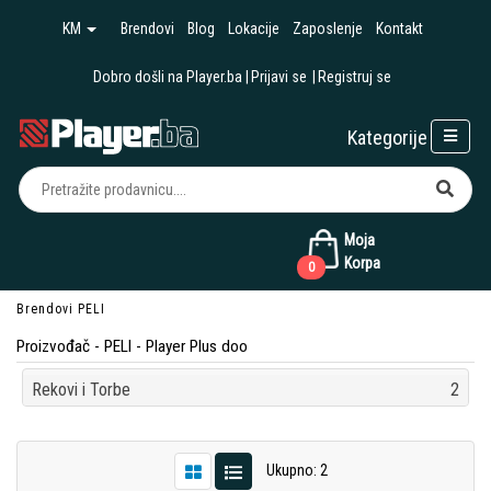
KM
Brendovi
Blog
Lokacije
Zaposlenje
Kontakt
Dobro došli na Player.ba
Prijavi se
Registruj se
Kategorije
Moja
Korpa
0
Brendovi
PELI
Proizvođač - PELI - Player Plus doo
Rekovi i Torbe
2
Ukupno: 2