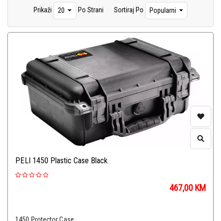
Prikaži
Po Strani
Sortiraj Po
20
Popularni
PELI 1450 Plastic Case Black
467,00
KM
1450 Protector Case