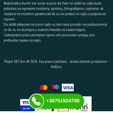
Maksimalno koristi sve svoje resurse da Vam svi artikli na sajtu budu
prikazani sa ispravnim nazivima, opisima, fotografijama i cijenama, ali
nažalost ne možemo garantovati da su svi podaci na sajtu u potpunosti
ispravni.
Svi artikli prikazani na ovom sajtu su deo naše ponude i ne podrazumeva
se da su svi dostupni u svakom trenutku na našem lageru.
Zadržavamo pravo promjene cijena svih proizvoda i usluga, bez
prethodne najave na sajtu.
Player 387 doo © 2026. Sva prava zadržana. -
Izrada internet prodavnice
-
Selltico.
+38751924706