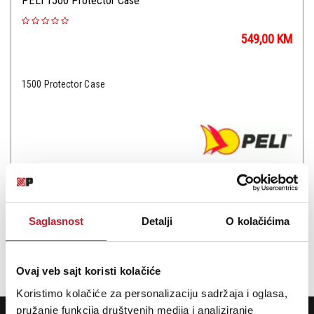
PELI 1500 Protector Case
549,00
KM
1500 Protector Case
Šifra: 13878
PROVJERITE DOSTUPNOST
Saglasnost
Detalji
O kolačićima
Ukupno: 2
«
»
1
Ovaj veb sajt koristi kolačiće
Koristimo kolačiće za personalizaciju sadržaja i oglasa,
pružanje funkcija društvenih medija i analiziranje