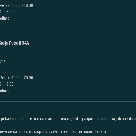
Petak: 10:00 - 18:00
 - 15:00
radimo
ralja Petra II 34A
 706
:
Petak: 09:00 - 20:00
 - 17:00
radimo
u prikazani sa ispravnim nazivima, opisima, fotografijama i cijenama, ali nažal
meva se da su svi dostupni u svakom trenutku na našem lageru.