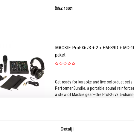
Šifra: 15501
MACKIE ProFX6v3 + 2 x EM-89D + MC-100
paket
Get ready for karaoke and live solo/duet sets
Performer Bundle, a portable sound reinforce
a slew of Mackie gear—the ProFX6v3 6-chann
dynamic handheld vocal mics, the MC-100 he
cables.
Šifra: 15503
Detalji