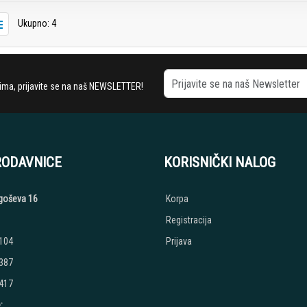
Ukupno: 4
stima, prijavite se na naš NEWSLETTER!
RODAVNICE
KORISNIČKI NALOG
jegoševa 16
Korpa
Registracija
 104
Prijava
 387
 417
: