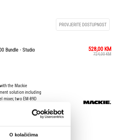
PROVJERITE DOSTUPNOST
528,00
KM
 Bundle - Studio
724,00
KM
 with the Mackie
ment solution including
el mixer, two EM-89D
adphones, and two XLR
O kolačićima