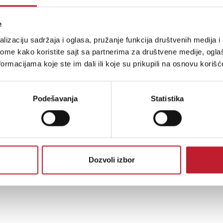
e
lizaciju sadržaja i oglasa, pružanje funkcija društvenih medija i 
ome kako koristite sajt sa partnerima za društvene medije, oglaš
MACKIE CR3-X Studio Bundle - Studio pa
ormacijama koje ste im dali ili koje su prikupili na osnovu korišć
Podešavanja
Statistika
Deck out your home studio with the Mackie Stu
2-channel recording and monitoring solution i
multimedia monitors, the MC-100 headphones,
monitor controller and audio interface, the 
conden...
Dozvoli izbor
Šifra: 16036