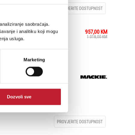
PROVJERITE DOSTUPNOST
analiziranje saobraćaja.
957,00
KM
avanje i analitiku koji mogu
ket
1.018,00
KM
enja usluga.
Marketing
dio Bundle, a flexible
ncluding the CR3-X 3"
 the Big Knob Studio
EM-91C large-diaphragm
Dozvoli sve
PROVJERITE DOSTUPNOST