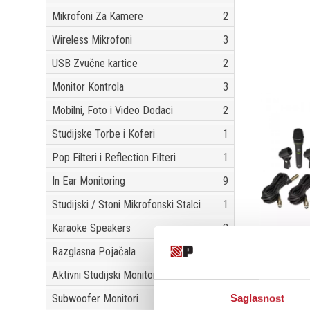
Mikrofoni Za Kamere
2
Wireless Mikrofoni
3
USB Zvučne kartice
2
Monitor Kontrola
3
Mobilni, Foto i Video Dodaci
2
Studijske Torbe i Koferi
1
Pop Filteri i Reflection Filteri
1
In Ear Monitoring
9
Studijski / Stoni Mikrofonski Stalci
1
Karaoke Speakers
3
Razglasna Pojačala
2
Aktivni Studijski Monitori
19
Subwoofer Monitori
4
Saglasnost