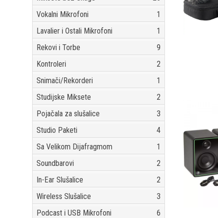
Vokalni Mikrofoni
1
Lavalier i Ostali Mikrofoni
1
Rekovi i Torbe
9
Kontroleri
2
Snimači/Rekorderi
1
Studijske Miksete
2
Pojačala za slušalice
3
Studio Paketi
4
Sa Velikom Dijafragmom
1
Soundbarovi
2
In-Ear Slušalice
2
Wireless Slušalice
3
Podcast i USB Mikrofoni
6