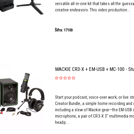
versatile all-in-one kit that takes all the gues
creative endeavors. This video production...
Šifra: 17103
MACKIE CR3-X + EM-USB + MC-100 - Stu
Start your podcast, voice-over work, or live s
Creator Bundle, a simple home recording and 
including a slew of Mackie gear—the EM-USB 
microphone, a pair of CR3-X 3" multimedia m
headp...