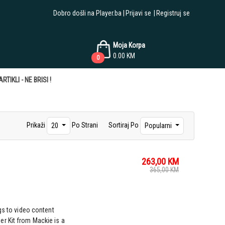
Dobro došli na Player.ba
Prijavi se
Registruj se
Moja Korpa
0.00
KM
0
RTIKLI - NE BRISI !
Prikaži
Po Strani
Sortiraj Po
20
Popularni
263,00
KM
365,00
KM
gs to video content
r Kit from Mackie is a