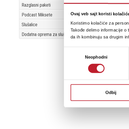
Razglasni paketi
4
Ovaj veb sajt koristi kolačić
Podcast Miksete
6
Koristimo kolačiće za persona
Slušalice
5
Takođe delimo informacije o t
Dodatna oprema za slušalice
1
da ih kombinuju sa drugim inf
Избор
Neophodni
сагласности
Odbij