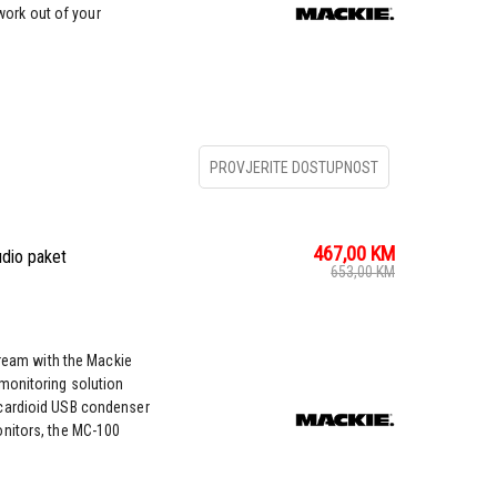
swork out of your
PROVJERITE DOSTUPNOST
467,00
KM
dio paket
653,00
KM
tream with the Mackie
monitoring solution
cardioid USB condenser
onitors, the MC-100