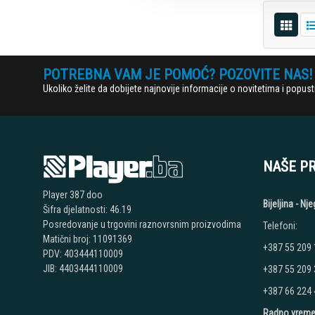
POTREBNA VAM JE POMOĆ? POZOVITE NAS!
Ukoliko želite da dobijete najnovije informacije o novitetima i popu
NAŠE P
Player 387 doo
Bijeljina - N
Šifra djelatnosti: 46.19
Posredovanje u trgovini raznovrsnim proizvodima
Telefoni:
Matični broj: 11091369
+387 55 209
PDV: 403444110009
JIB: 4403444110009
+387 55 209
+387 66 224
Radno vreme