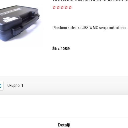
Plasticni kofer za JBS WMX seriju mikrofona.
Šifra: 10839
Ukupno: 1
Detalji