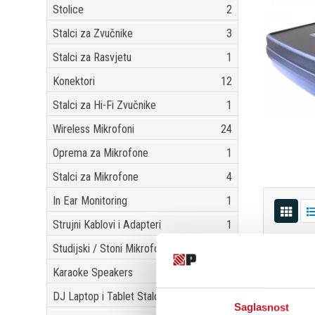
Stolice
2
Stalci za Zvučnike
3
Stalci za Rasvjetu
1
Konektori
12
Stalci za Hi-Fi Zvučnike
1
Wireless Mikrofoni
24
Oprema za Mikrofone
1
Stalci za Mikrofone
4
In Ear Monitoring
1
Strujni Kablovi i Adapteri
1
Studijski / Stoni Mikrofonski Stalci
1
Karaoke Speakers
1
DJ Laptop i Tablet Stalci
1
Saglasnost