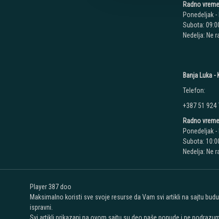
Radno vreme
Ponedeljak - 
Subota: 09:00
Nedelja: Ne 
Banja Luka - K
Telefon:
+387 51 924
Radno vreme
Ponedeljak - 
Subota: 10:00
Nedelja: Ne 
Player 387 doo
Maksimalno koristi sve svoje resurse da Vam svi artikli na sajtu bud
ispravni.
Svi artikli prikazani na ovom sajtu su deo naše ponude i ne podrazu