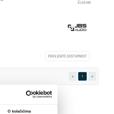
61,00
KM
PROVJERITE DOSTUPNOST
«
»
1
O kolačićima