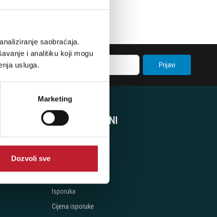
analiziranje saobraćaja.
avanje i analitiku koji mogu
enja usluga.
Prijavi
Marketing
SVE O KUPOVINI
Uslovi kupovine
Dozvoli sve
Naručivanje
Načini Plaćanja
Isporuka
Cijena isporuke