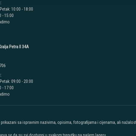
:
Petak: 10:00 - 18:00
 - 15:00
radimo
ralja Petra II 34A
 706
:
Petak: 09:00 - 20:00
 - 17:00
radimo
u prikazani sa ispravnim nazivima, opisima, fotografijama i cijenama, ali nažal
meva se da su svi dostupni u svakom trenutku na našem lageru.