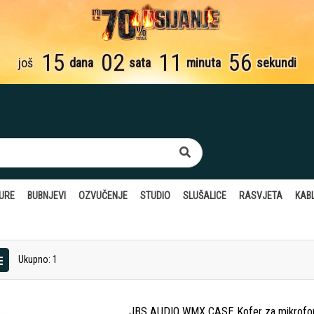
15
02
11
55
još
dana
sata
minuta
sekundi
TURE
BUBNJEVI
OZVUČENJE
STUDIO
SLUŠALICE
RASVJETA
KABL
Ukupno: 1
JBS AUDIO WMX CASE Kofer za mikrofo