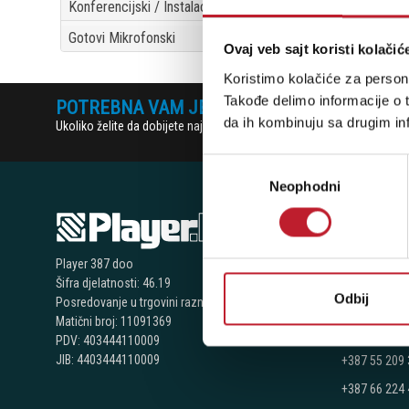
Konferencijski / Instalacijski Mikrofoni
2
Gotovi Mikrofonski
1
Ovaj veb sajt koristi kolačić
Koristimo kolačiće za persona
Takođe delimo informacije o t
POTREBNA VAM JE POMOĆ? POZOVITE NAS!
da ih kombinuju sa drugim inf
Ukoliko želite da dobijete najnovije informacije o novitetima i popu
Избор
Neophodni
сагласности
NAŠE P
Player 387 doo
Bijeljina - N
Šifra djelatnosti: 46.19
Odbij
Posredovanje u trgovini raznovrsnim proizvodima
Telefoni:
Matični broj: 11091369
+387 55 209
PDV: 403444110009
JIB: 4403444110009
+387 55 209
+387 66 224