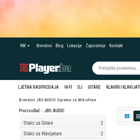
KM
Brendovi
Blog
Lokacije
Zaposlenje
Kontakt
LJETNA RASPRODAJA
HI-FI
DJ
GITARE
KLAVIRI I KLAVIJA
Brendovi
JBS AUDIO
Oprema za Mikrofone
Proizvođač - JBS AUDIO
Stalci za Gitare
2
Stalci za Klavijature
2