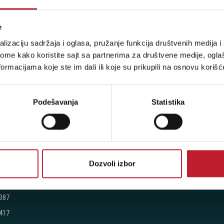
e
lizaciju sadržaja i oglasa, pružanje funkcija društvenih medija i 
ome kako koristite sajt sa partnerima za društvene medije, oglaš
ormacijama koje ste im dali ili koje su prikupili na osnovu korišć
stima, prijavite se na naš NEWSLETTER!
Podešavanja
Statistika
RODAVNICE
KORISNIČKI NALOG
jegoševa 16
Korpa
Dozvoli izbor
Registracija
 104
Prijava
 387
 417