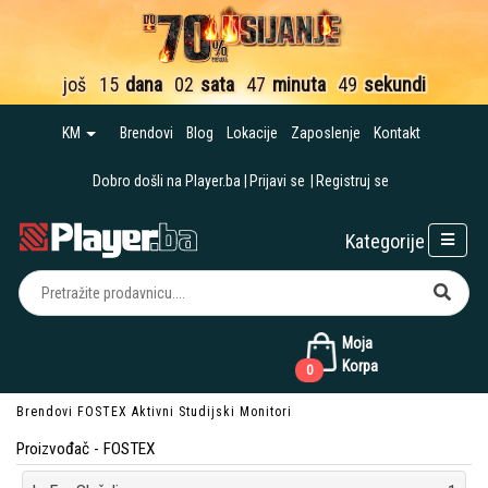
još
15
dana
02
sata
47
minuta
48
sekundi
KM
Brendovi
Blog
Lokacije
Zaposlenje
Kontakt
Dobro došli na Player.ba
Prijavi se
Registruj se
Kategorije
Moja
Korpa
0
Brendovi
FOSTEX
Aktivni Studijski Monitori
Proizvođač - FOSTEX