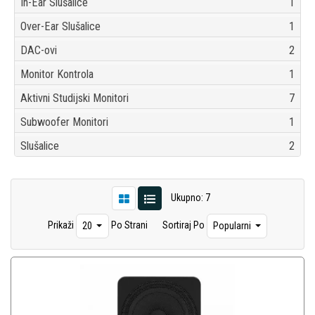
In-Ear Slušalice
1
Over-Ear Slušalice
1
DAC-ovi
2
Monitor Kontrola
1
Aktivni Studijski Monitori
7
Subwoofer Monitori
1
Slušalice
2
Ukupno: 7
Prikaži
Po Strani
Sortiraj Po
20
Popularni