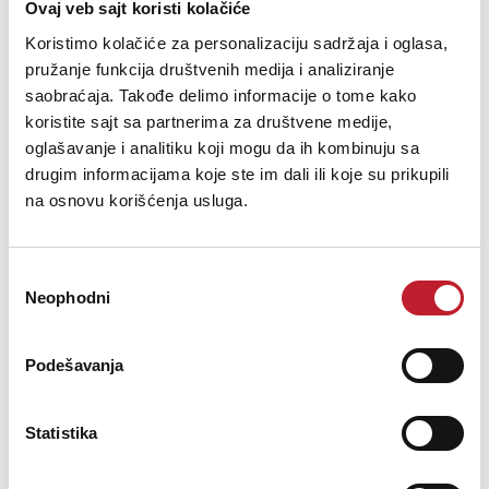
Ovaj veb sajt koristi kolačiće
Koristimo kolačiće za personalizaciju sadržaja i oglasa,
pružanje funkcija društvenih medija i analiziranje
saobraćaja. Takođe delimo informacije o tome kako
FOSTEX PM0.3dH - Studijski monitor
koristite sajt sa partnerima za društvene medije,
oglašavanje i analitiku koji mogu da ih kombinuju sa
drugim informacijama koje ste im dali ili koje su prikupili
243,00
KM
406,00
KM
na osnovu korišćenja usluga.
PM0.3dH Active Speaker System PM0.3H/dH is the latest model of
the reputed Fostex PM-series that features Hi-Resolution
Избор
reproduction up to 40kHz by the improved amplifier circuitry and
Neophodni
сагласности
the soft dome tweeter. The combination of the dedicated 3" LF
an...
Podešavanja
Statistika
Šifra: 12901