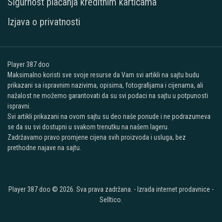
Sigurnost plaćanja kreditnim karticama
Izjava o privatnosti
Player 387 doo
Maksimalno koristi sve svoje resurse da Vam svi artikli na sajtu budu
prikazani sa ispravnim nazivima, opisima, fotografijama i cijenama, ali
nažalost ne možemo garantovati da su svi podaci na sajtu u potpunosti
ispravni.
Svi artikli prikazani na ovom sajtu su deo naše ponude i ne podrazumeva
se da su svi dostupni u svakom trenutku na našem lageru.
Zadržavamo pravo promjene cijena svih proizvoda i usluga, bez
prethodne najave na sajtu.
Player 387 doo © 2026. Sva prava zadržana. -
Izrada internet prodavnice
-
Selltico.