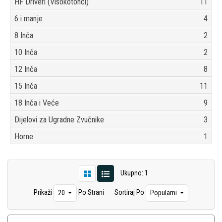
HF Driveri (Visokotonci)
11
6 i manje
4
8 Inča
2
10 Inča
2
12 Inča
8
15 Inča
11
18 Inča i Veće
9
Dijelovi za Ugradne Zvučnike
3
Horne
1
Ukupno: 1
Prikaži
Po Strani
Sortiraj Po
20
Popularni