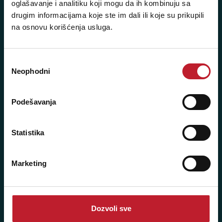
oglašavanje i analitiku koji mogu da ih kombinuju sa
drugim informacijama koje ste im dali ili koje su prikupili
na osnovu korišćenja usluga.
Player 387 doo
Избор
Šifra djelatnosti: 46.19
Neophodni
сагласности
Posredovanje u trgovini raznovrsnim proizvodima
Matični broj: 11091369
Podešavanja
PDV: 403444110009
JIB: 4403444110009
Statistika
NAŠE PRODAVNICE
Marketing
Bijeljina - Njegoševa 16
Telefoni:
Dozvoli sve
+387 55 209 104