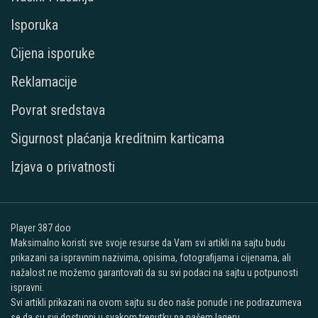
Isporuka
Cijena isporuke
Reklamacije
Povrat sredstava
Sigurnost plaćanja kreditnim karticama
Izjava o privatnosti
Player 387 doo
Maksimalno koristi sve svoje resurse da Vam svi artikli na sajtu budu
prikazani sa ispravnim nazivima, opisima, fotografijama i cijenama, ali
nažalost ne možemo garantovati da su svi podaci na sajtu u potpunosti
ispravni.
Svi artikli prikazani na ovom sajtu su deo naše ponude i ne podrazumeva
se da su svi dostupni u svakom trenutku na našem lageru.