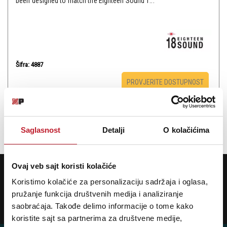
been designed to match the Eighteen Sound 1...
Šifra: 4887
PROVJERITE DOSTUPNOST
Ukupno: 1
Saglasnost
Detalji
O kolačićima
«
»
1
Ovaj veb sajt koristi kolačiće
POTREBNA VAM JE POMOĆ? POZOVITE NAS!
Ukoliko želite da dobijete najnovije informacije o novitetima i popustima,
Koristimo kolačiće za personalizaciju sadržaja i oglasa,
prijavite se na naš NEWSLETTER!
pružanje funkcija društvenih medija i analiziranje
Prijavi
saobraćaja. Takođe delimo informacije o tome kako
koristite sajt sa partnerima za društvene medije,