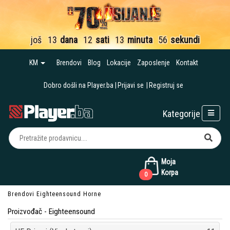
još
13
dana
12
sati
13
minuta
56
sekundi
KM
Brendovi
Blog
Lokacije
Zaposlenje
Kontakt
Dobro došli na Player.ba
Prijavi se
Registruj se
Kategorije
Moja
Korpa
0
Brendovi
Eighteensound
Horne
Proizvođač - Eighteensound