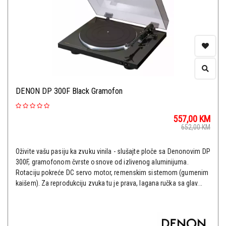
DENON DP 300F Black Gramofon
557,00
KM
652,00
KM
Oživite vašu pasiju ka zvuku vinila - slušajte ploče sa Denonovim DP
300F, gramofonom čvrste osnove od izlivenog aluminijuma.
Rotaciju pokreće DC servo motor, remenskim sistemom (gumenim
kaišem). Za reprodukciju zvuka tu je prava, lagana ručka sa glav...