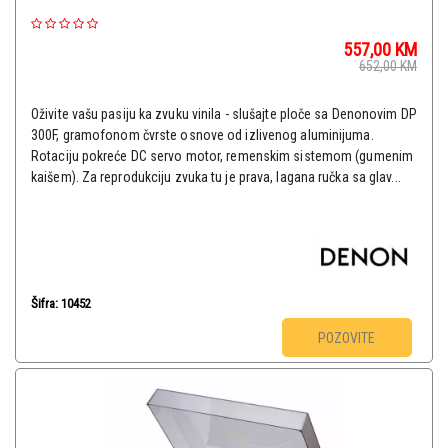
557,00
KM
652,00
KM
Oživite vašu pasiju ka zvuku vinila - slušajte ploče sa Denonovim DP
300F, gramofonom čvrste osnove od izlivenog aluminijuma.
Rotaciju pokreće DC servo motor, remenskim sistemom (gumenim
kaišem). Za reprodukciju zvuka tu je prava, lagana ručka sa glav...
Šifra: 10452
POZOVITE