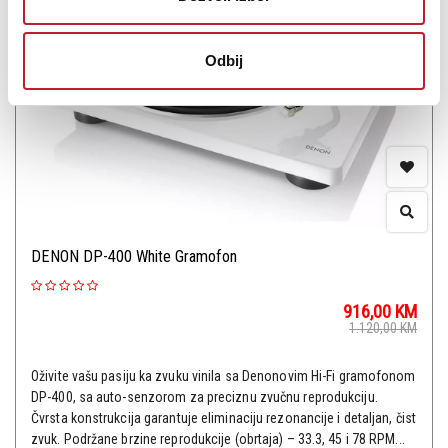
Odbij
DENON DP-400 White Gramofon
916,00
KM
1.120,00
KM
Oživite vašu pasiju ka zvuku vinila sa Denonovim Hi-Fi gramofonom
DP-400, sa auto-senzorom za preciznu zvučnu reprodukciju.
Čvrsta konstrukcija garantuje eliminaciju rezonancije i detaljan, čist
zvuk. Podržane brzine reprodukcije (obrtaja) – 33.3, 45 i 78 RPM...