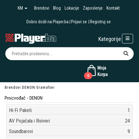
KM
Brendovi
Blog
Lokacije
Zaposlenje
Kontakt
Dobro došli na Player.ba
Prijavi se
Registruj se
Kategorije
Moja
Korpa
0
Brendovi
DENON
Gramofoni
Proizvođač - DENON
Hi-Fi Paketi
1
AV Pojačala i Risiveri
24
Soundbarovi
9