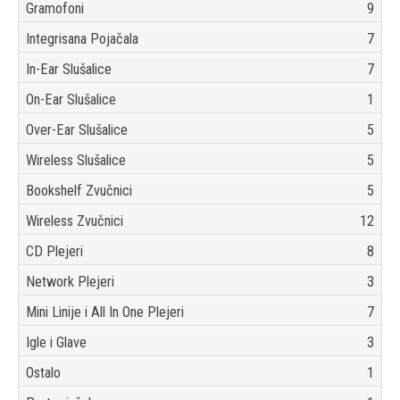
Gramofoni
9
Integrisana Pojačala
7
In-Ear Slušalice
7
On-Ear Slušalice
1
Over-Ear Slušalice
5
Wireless Slušalice
5
Bookshelf Zvučnici
5
Wireless Zvučnici
12
CD Plejeri
8
Network Plejeri
3
Mini Linije i All In One Plejeri
7
Igle i Glave
3
Ostalo
1