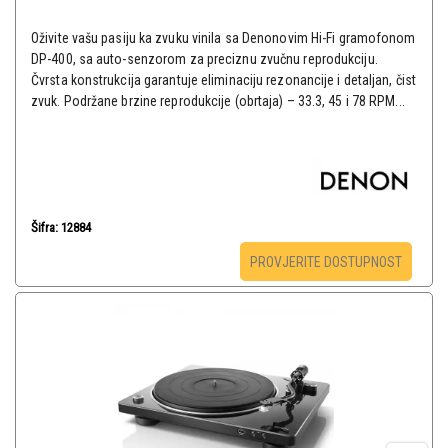
Oživite vašu pasiju ka zvuku vinila sa Denonovim Hi-Fi gramofonom
DP-400, sa auto-senzorom za preciznu zvučnu reprodukciju.
Čvrsta konstrukcija garantuje eliminaciju rezonancije i detaljan, čist
zvuk. Podržane brzine reprodukcije (obrtaja) – 33.3, 45 i 78 RPM...
Šifra: 12884
PROVJERITE DOSTUPNOST