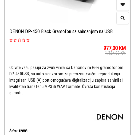
DENON DP-450 Black Gramofon sa snimanjem na USB
977,00
KM
1.324,00
KM
Oživite vašu pasiju za zvuk vinila sa Denonovim Hi-Fi gramofonom
DP-450USB, sa auto-senzorom za preciznu zvučnu reprodukciju.
Integrisani USB (A) port omogućava digitalizaciju zapisa sa vinila i
kvalitetan transfer u MP3 ili WAV formate. Čvrsta konstrukcija
garantuj...
Šifra: 12883