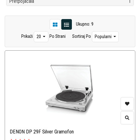
Pretpojačala
1
Ukupno: 9
Prikaži
Po Strani
Sortiraj Po
20
Popularni
DENON DP 29F Silver Gramofon