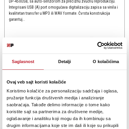
DP-450USB, sa auto-senzorom za preciznu zvučnu reprodukciju.
Integrisani USB (A) port omogućava digitalizaciju zapisa sa vinila i
kvalitetan transfer u MP3 ili WAV formate. Čvrsta konstrukcija
garantuj...
Šifra: 13374
Saglasnost
Detalji
O kolačićima
PROVJERITE DOSTUPNOST
Ovaj veb sajt koristi kolačiće
Koristimo kolačiće za personalizaciju sadržaja i oglasa,
pružanje funkcija društvenih medija i analiziranje
saobraćaja. Takođe delimo informacije o tome kako
koristite sajt sa partnerima za društvene medije,
oglašavanje i analitiku koji mogu da ih kombinuju sa
drugim informacijama koje ste im dali ili koje su prikupili