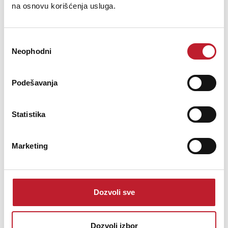
na osnovu korišćenja usluga.
DENON DP 200USB Silver Gramofon sa USB snimanjem
Избор
Neophodni
сагласности
447,00
KM
671,00
KM
Podešavanja
Denonov automatski DP 200USB je gramofon sa integrisanim MP3
enkoderom i USB portom sa prednje strane. Slušajte vaše ploče ali i
Statistika
prebacujte audio signal sa vinila u MP3 format vrlo jednostavno.
MM (pokretni magnet) Phono kertridž instaliran je i fabrički pode&...
Marketing
Dozvoli sve
Šifra: 1353
PROVJERITE DOSTUPNOST
Dozvoli izbor