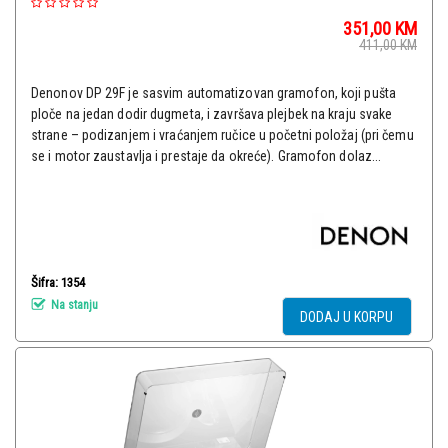
351,00
KM
411,00
KM
Denonov DP 29F je sasvim automatizovan gramofon, koji pušta
ploče na jedan dodir dugmeta, i završava plejbek na kraju svake
strane – podizanjem i vraćanjem ručice u početni položaj (pri čemu
se i motor zaustavlja i prestaje da okreće). Gramofon dolaz...
Šifra: 1354
Na stanju
DODAJ U KORPU