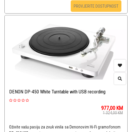
PROVJERITE DOSTUPNOST
DENON DP-450 White Turntable with USB recording
977,00
KM
1.324,00
KM
Oživite vašu pasiju za zvuk vinila sa Denonovim Hi-Fi gramofonom