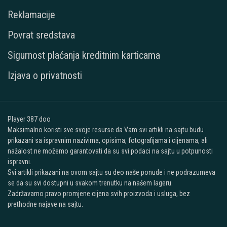
Reklamacije
Povrat sredstava
Sigurnost plaćanja kreditnim karticama
Izjava o privatnosti
Player 387 doo
Maksimalno koristi sve svoje resurse da Vam svi artikli na sajtu budu
prikazani sa ispravnim nazivima, opisima, fotografijama i cijenama, ali
nažalost ne možemo garantovati da su svi podaci na sajtu u potpunosti
ispravni.
Svi artikli prikazani na ovom sajtu su deo naše ponude i ne podrazumeva
se da su svi dostupni u svakom trenutku na našem lageru.
Zadržavamo pravo promjene cijena svih proizvoda i usluga, bez
prethodne najave na sajtu.