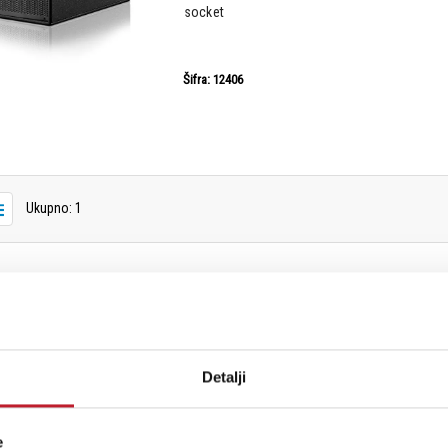
socket
Šifra: 12406
Ukupno: 1
Detalji
e