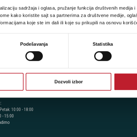
stima, prijavite se na naš NEWSLETTER!
lizaciju sadržaja i oglasa, pružanje funkcija društvenih medija i 
ome kako koristite sajt sa partnerima za društvene medije, oglaš
ormacijama koje ste im dali ili koje su prikupili na osnovu korišć
RODAVNICE
KORISNIČKI NALOG
Podešavanja
Statistika
jegoševa 16
Korpa
Registracija
 104
Prijava
Dozvoli izbor
 387
 417
:
Petak: 10:00 - 18:00
 - 15:00
radimo