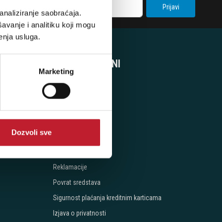
Prijavi
analiziranje saobraćaja.
avanje i analitiku koji mogu
enja usluga.
SVE O KUPOVINI
Marketing
Uslovi kupovine
Naručivanje
Načini Plaćanja
Dozvoli sve
Isporuka
Cijena isporuke
Reklamacije
Povrat sredstava
Sigurnost plaćanja kreditnim karticama
Izjava o privatnosti