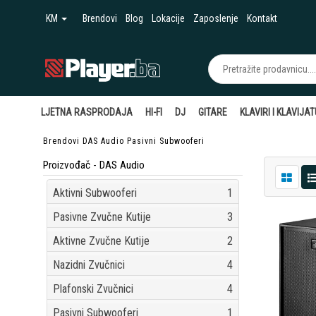
KM
Brendovi
Blog
Lokacije
Zaposlenje
Kontakt
LJETNA RASPRODAJA
HI-FI
DJ
GITARE
KLAVIRI I KLAVIJA
Brendovi
DAS Audio
Pasivni Subwooferi
Proizvođač - DAS Audio
Aktivni Subwooferi
1
Pasivne Zvučne Kutije
3
Aktivne Zvučne Kutije
2
Nazidni Zvučnici
4
Plafonski Zvučnici
4
Pasivni Subwooferi
1