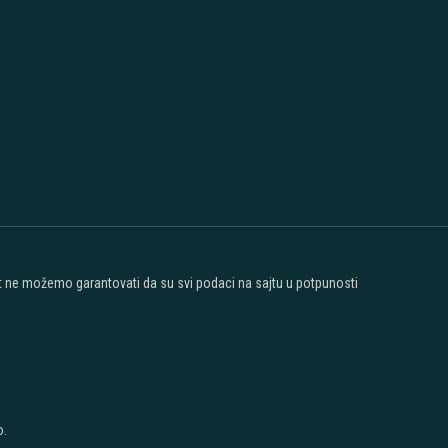
ost ne možemo garantovati da su svi podaci na sajtu u potpunosti
o.