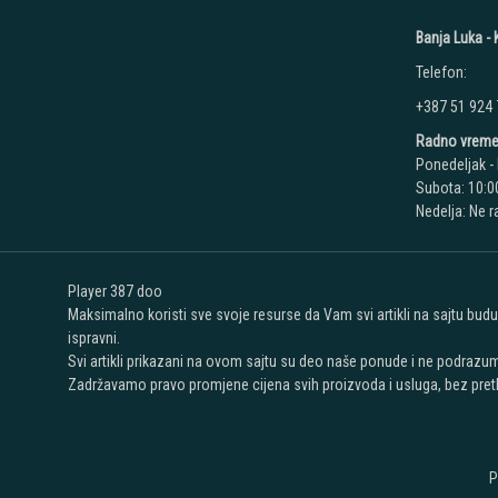
Banja Luka - K
Telefon:
+387 51 924
Radno vreme
Ponedeljak - 
Subota: 10:00
Nedelja: Ne 
Player 387 doo
Maksimalno koristi sve svoje resurse da Vam svi artikli na sajtu bud
ispravni.
Svi artikli prikazani na ovom sajtu su deo naše ponude i ne podrazu
Zadržavamo pravo promjene cijena svih proizvoda i usluga, bez pret
P