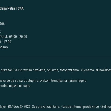
ralja Petra II 34A
 706
:
Petak: 09:00 - 20:00
 - 17:00
radimo
u prikazani sa ispravnim nazivima, opisima, fotografijama i cijenama, ali nažal
meva se da su svi dostupni u svakom trenutku na našem lageru.
hodne najave na sajtu.
layer 387 doo © 2026. Sva prava zadržana. -
Izrada internet prodavnice
-
Selltic