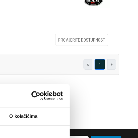
PROVJERITE DOSTUPNOST
«
»
1
O kolačićima