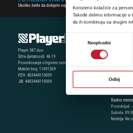
Ukoliko želite da dobijete najnovije informacije o novitetima i popu
Koristimo kolačiće za persona
Takođe delimo informacije o t
da ih kombinuju sa drugim inf
Избор
NAŠE P
Neophodni
сагласности
Player 387 doo
Bijeljina - N
Šifra djelatnosti: 46.19
Posredovanje u trgovini raznovrsnim proizvodima
Telefoni:
Matični broj: 11091369
+387 55 209
PDV: 403444110009
Odbij
JIB: 4403444110009
+387 55 209
+387 66 224
Radno vreme
Ponedeljak - 
Subota: 09:00
Nedelja: Ne 