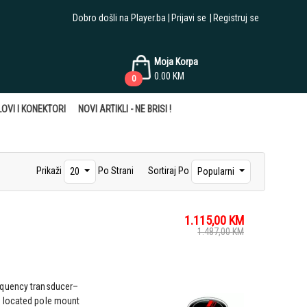
Dobro došli na Player.ba
Prijavi se
Registruj se
Moja Korpa
0.00
KM
0
OVI I KONEKTORI
NOVI ARTIKLI - NE BRISI !
Prikaži
Po Strani
Sortiraj Po
20
Popularni
1.115,00
KM
1.487,00
KM
equency transducer–
 located pole mount