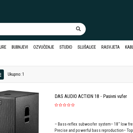
TURE
BUBNJEVI
OZVUČENJE
STUDIO
SLUŠALICE
RASVJETA
KABL
Ukupno: 1
DAS AUDIO ACTION 18 - Pasivni vufer
– Bass-reflex subwoofer system– 18″ low fr
Precise and powerful bass reproduction– Top