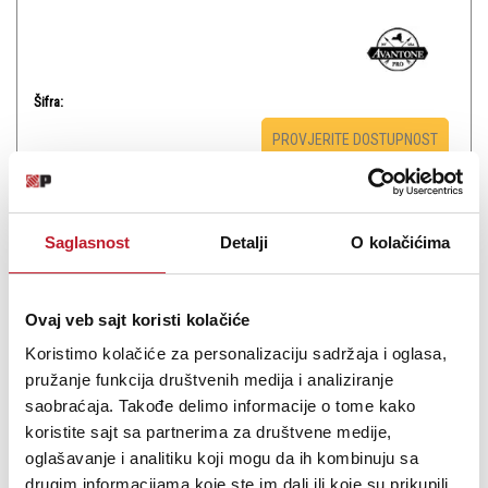
Šifra:
PROVJERITE DOSTUPNOST
Saglasnost
Detalji
O kolačićima
Ovaj veb sajt koristi kolačiće
Koristimo kolačiće za personalizaciju sadržaja i oglasa,
pružanje funkcija društvenih medija i analiziranje
saobraćaja. Takođe delimo informacije o tome kako
koristite sajt sa partnerima za društvene medije,
Avantone Pro CDMK-7
oglašavanje i analitiku koji mogu da ih kombinuju sa
drugim informacijama koje ste im dali ili koje su prikupili