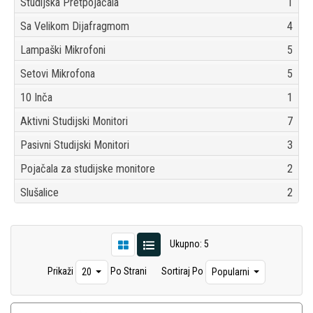
Studijska Pretpojačala
1
Sa Velikom Dijafragmom
4
Lampaški Mikrofoni
5
Setovi Mikrofona
5
10 Inča
1
Aktivni Studijski Monitori
7
Pasivni Studijski Monitori
3
Pojačala za studijske monitore
2
Slušalice
2
Ukupno: 5
Prikaži
Po Strani
Sortiraj Po
20
Popularni