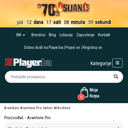
još
12
dana
17
sati
08
minuta
58
sekundi
KM
Brendovi
Blog
Lokacije
Zaposlenje
Kontakt
Dobro došli na Player.ba
Prijavi se
Registruj se
Kategorije
Moja
Korpa
0
Brendovi
Avantone Pro
Setovi Mikrofona
Proizvođač - Avantone Pro