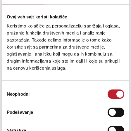
Ovaj veb sajt koristi kolačiće
Koristimo kolačiće za personalizaciju sadržaja i oglasa,
pružanje funkcija društvenih medija i analiziranje
saobraćaja. Takođe delimo informacije o tome kako
koristite sajt sa partnerima za društvene medije,
oglašavanje i analitiku koji mogu da ih kombinuju sa
ASD EX 290
drugim informacijama koje ste im dali ili koje su prikupili
na osnovu korišćenja usluga.
35,00
KM
Избор
Neophodni
сагласности
Conical connection systems for truss EX 290 Connecting kit for EX
290 including : 2 tapered sleeves, 4 tapered pins, 4 safety clips.
Podešavanja
Statistika