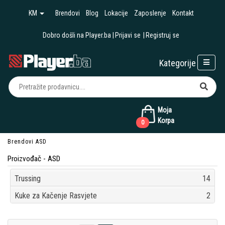
KM
Brendovi
Blog
Lokacije
Zaposlenje
Kontakt
Dobro došli na Player.ba
Prijavi se
Registruj se
Kategorije
Moja
Korpa
0
Brendovi
ASD
Proizvođač - ASD
Trussing
14
Kuke za Kačenje Rasvjete
2