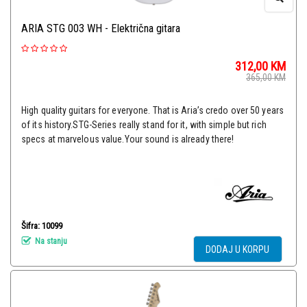
ARIA STG 003 WH - Električna gitara
312,00
KM
365,00
KM
High quality guitars for everyone. That is Aria’s credo over 50 years
of its history.STG-Series really stand for it, with simple but rich
specs at marvelous value.Your sound is already there!
Šifra: 10099
Na stanju
DODAJ U KORPU