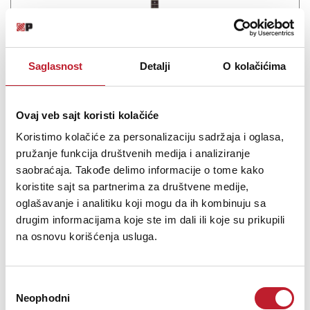
Saglasnost
Detalji
O kolačićima
ARIA STG 003 BK - Električna gitara
Ovaj veb sajt koristi kolačiće
Koristimo kolačiće za personalizaciju sadržaja i oglasa,
312,00
KM
pružanje funkcija društvenih medija i analiziranje
365,00
KM
saobraćaja. Takođe delimo informacije o tome kako
koristite sajt sa partnerima za društvene medije,
High quality guitars for everyone. That is Aria’s credo over 50 years
oglašavanje i analitiku koji mogu da ih kombinuju sa
of its history.STG-Series really stand for it, with simple but rich
drugim informacijama koje ste im dali ili koje su prikupili
specs at marvelous value.Your sound is already there!
na osnovu korišćenja usluga.
Избор
Neophodni
сагласности
Šifra: 10098