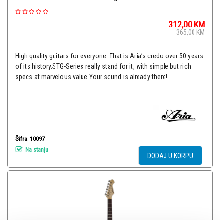
312,00
KM
365,00
KM
High quality guitars for everyone. That is Aria’s credo over 50 years
of its history.STG-Series really stand for it, with simple but rich
specs at marvelous value.Your sound is already there!
Šifra: 10097
Na stanju
DODAJ U KORPU