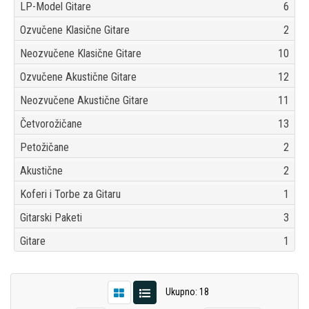
LP-Model Gitare
6
Ozvučene Klasične Gitare
2
Neozvučene Klasične Gitare
10
Ozvučene Akustične Gitare
12
Neozvučene Akustične Gitare
11
Četvorožičane
13
Petožičane
2
Akustične
2
Koferi i Torbe za Gitaru
1
Gitarski Paketi
3
Gitare
1
Ukupno: 18