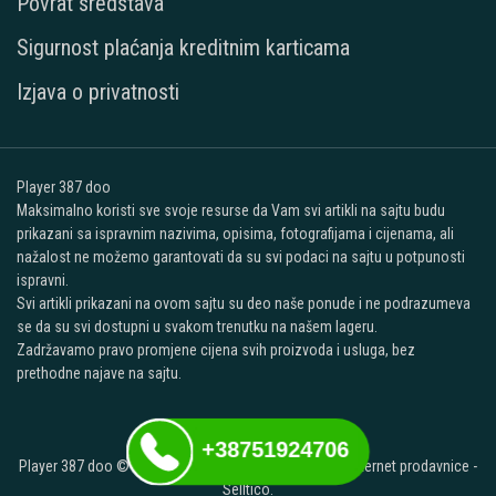
Povrat sredstava
Sigurnost plaćanja kreditnim karticama
Izjava o privatnosti
Player 387 doo
Maksimalno koristi sve svoje resurse da Vam svi artikli na sajtu budu
prikazani sa ispravnim nazivima, opisima, fotografijama i cijenama, ali
nažalost ne možemo garantovati da su svi podaci na sajtu u potpunosti
ispravni.
Svi artikli prikazani na ovom sajtu su deo naše ponude i ne podrazumeva
se da su svi dostupni u svakom trenutku na našem lageru.
Zadržavamo pravo promjene cijena svih proizvoda i usluga, bez
prethodne najave na sajtu.
+38751924706
Player 387 doo © 2026. Sva prava zadržana. -
Izrada internet prodavnice
-
Selltico.