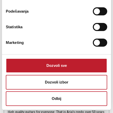
Na stanju
DODAJ U KORPU
Podešavanja
Statistika
Marketing
Dozvoli sve
ARIA STG 003 MBL - Električna gitara
Dozvoli izbor
312,00
KM
Odbij
365,00
KM
High quality guitars for everyone. That is Aria’s credo over 50 years