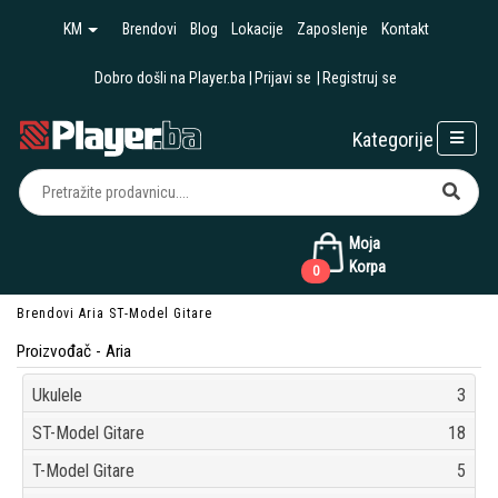
KM
Brendovi
Blog
Lokacije
Zaposlenje
Kontakt
Dobro došli na Player.ba
Prijavi se
Registruj se
Kategorije
Moja
Korpa
0
Brendovi
Aria
ST-Model Gitare
Proizvođač - Aria
Ukulele
3
ST-Model Gitare
18
T-Model Gitare
5