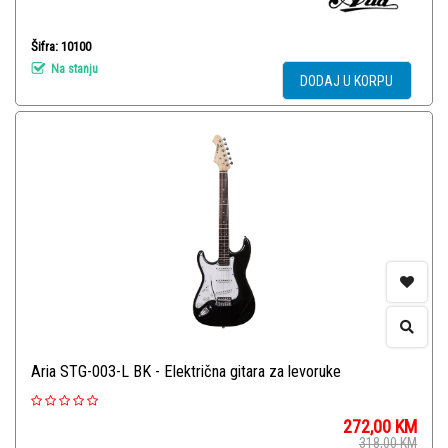
Šifra: 10100
Na stanju
DODAJ U KORPU
Aria STG-003-L BK - Električna gitara za levoruke
272,00
KM
318,00
KM