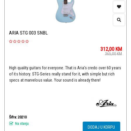
ARIA STG 003 SNBL
312,00
KM
365,00
KM
High quality guitars for everyone. That is Aria’s credo over 60 years
of its history. STG-Series really stand for it, with simple but rich
specs at marvelous value. Your sound is already there!
Šifra: 20210
Na stanju
DODAJ U KORPU