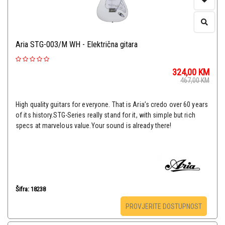
Aria STG-003/M WH - Električna gitara
324,00
KM
467,00
KM
High quality guitars for everyone. That is Aria’s credo over 60 years
of its history.STG-Series really stand for it, with simple but rich
specs at marvelous value.Your sound is already there!
Šifra: 18238
PROVJERITE DOSTUPNOST