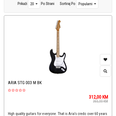
Prikaži
Po Strani
Sortiraj Po
20
Popularni
ARIA STG 003 M BK
312,00
KM
365,00
KM
High quality guitars for everyone. That is Aria’s credo over 60 years