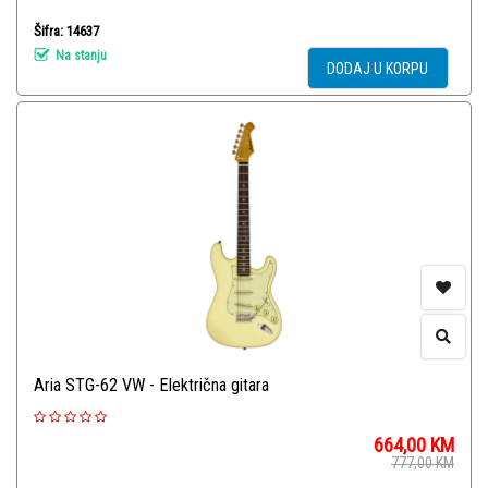
Šifra: 14637
Na stanju
DODAJ U KORPU
Aria STG-62 VW - Električna gitara
664,00
KM
777,00
KM