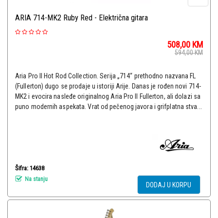
ARIA 714-MK2 Ruby Red - Električna gitara
508,00
KM
594,00
KM
Aria Pro II Hot Rod Collection. Serija „714“ prethodno nazvana FL
(Fullerton) dugo se prodaje u istoriji Arije. Danas je rođen novi 714-
MK2 i evocira nasleđe originalnog Aria Pro II Fullerton, ali dolazi sa
puno modernih aspekata. Vrat od pečenog javora i grifplatna stva...
Šifra: 14638
Na stanju
DODAJ U KORPU