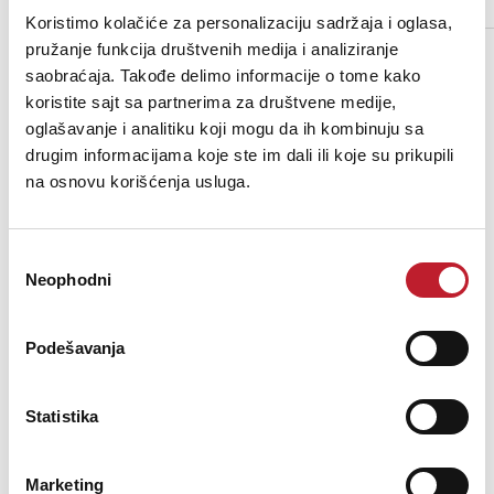
Weight (g),Material,Colour
metal , white
Koristimo kolačiće za personalizaciju sadržaja i oglasa,
pružanje funkcija društvenih medija i analiziranje
saobraćaja. Takođe delimo informacije o tome kako
koristite sajt sa partnerima za društvene medije,
oglašavanje i analitiku koji mogu da ih kombinuju sa
drugim informacijama koje ste im dali ili koje su prikupili
na osnovu korišćenja usluga.
Избор
Neophodni
сагласности
Podešavanja
MARTIN WISMAN TZT506 - Plafonski zvučnik
Statistika
28,00
KM
33,00
KM
Marketing