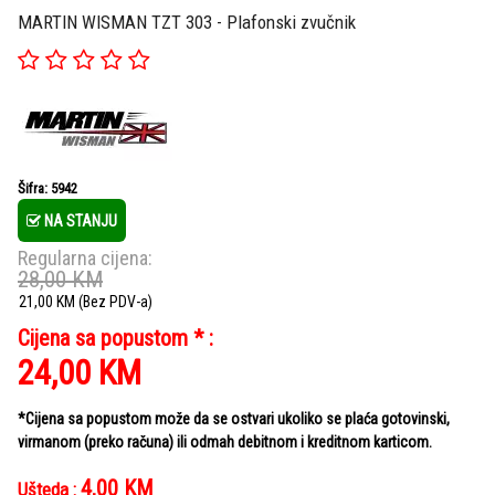
MARTIN WISMAN TZT 303 - Plafonski zvučnik
Šifra: 5942
NA STANJU
Regularna cijena:
28,00
KM
21,00
KM
(Bez PDV-a)
Cijena sa popustom * :
24,00
KM
*Cijena sa popustom može da se ostvari ukoliko se plaća gotovinski,
virmanom (preko računa) ili odmah debitnom i kreditnom karticom.
4,00
KM
Ušteda :