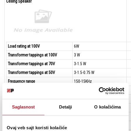
Ceiling Speaker
Load rating at 100V
6W
Transformer tappings at 100V
3 W
Transformer tappings at 70V
3-1.5 W
Transformer tappings at 50V
3-1.5-0.75 W
Frequency range
150-15KHz
SPL(@1W/m)
85dB
Speaker Ø(mm) and Impedance
3" / 8 ohms
Saglasnost
Detalji
O kolačićima
Dimension Ø,Install depth
Ø102 (63)mm
Cutout (mm)
93mm
Outside (mm)
103mm
Ovaj veb sajt koristi kolačiće