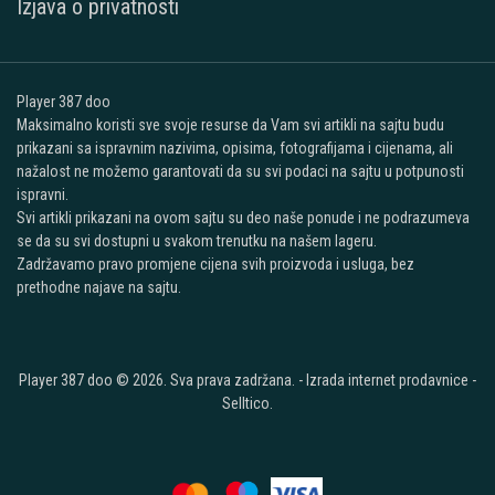
Izjava o privatnosti
Player 387 doo
Maksimalno koristi sve svoje resurse da Vam svi artikli na sajtu budu
prikazani sa ispravnim nazivima, opisima, fotografijama i cijenama, ali
nažalost ne možemo garantovati da su svi podaci na sajtu u potpunosti
ispravni.
Svi artikli prikazani na ovom sajtu su deo naše ponude i ne podrazumeva
se da su svi dostupni u svakom trenutku na našem lageru.
Zadržavamo pravo promjene cijena svih proizvoda i usluga, bez
prethodne najave na sajtu.
Player 387 doo © 2026. Sva prava zadržana. -
Izrada internet prodavnice
-
Selltico.