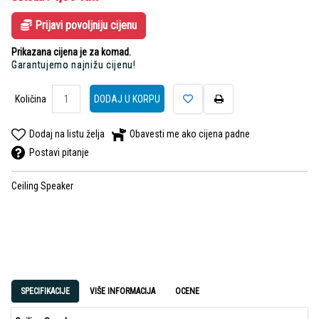
Prijavi povoljniju cijenu
Prikazana cijena je za komad.
Garantujemo najnižu cijenu!
Količina
DODAJ U KORPU
Dodaj na listu želja
Obavesti me ako cijena padne
Postavi pitanje
Ceiling Speaker
SPECIFIKACIJE
VIŠE INFORMACIJA
OCENE