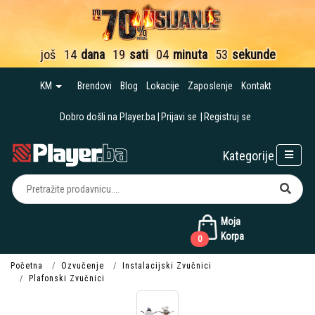
još
14
dana
19
sati
04
minuta
52
sekunde
KM
Brendovi
Blog
Lokacije
Zaposlenje
Kontakt
Dobro došli na Player.ba
Prijavi se
Registruj se
Kategorije
Moja
Korpa
0
Početna
Ozvučenje
Instalacijski Zvučnici
Plafonski Zvučnici