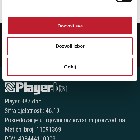
DODAJ U KORPU
Dozvoli sve
POTREBNA VAM JE POMOĆ? POZOVITE NAS!
Ukoliko želite da dobijete najnovije informacije o novitetima i popustima,
prijavite se na naš NEWSLETTER!
Dozvoli izbor
Prijavi
Odbij
Player 387 doo
Šifra djelatnosti: 46.19
Posredovanje u trgovini raznovrsnim proizvodima
Matični broj: 11091369
PDV: 403444110009