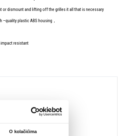
r dismount and lifting off the grilles it all that is necessary
igh –quality plastic ABS housing，
 impact resistant
O kolačićima