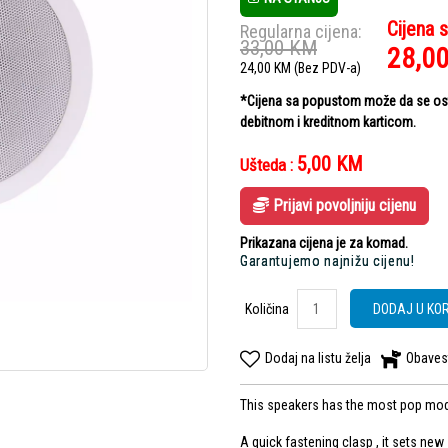
Cijena 
Regularna cijena:
33,00
KM
28,0
24,00
KM
(Bez PDV-a)
*Cijena sa popustom može da se ostv
debitnom i kreditnom karticom.
5,00
KM
Ušteda :
Prijavi povoljniju cijenu
Prikazana cijena je za komad.
Garantujemo najnižu cijenu!
Količina
DODAJ U KO
Dodaj na listu želja
Obaves
This speakers has the most pop mode
A quick fastening clasp , it sets new