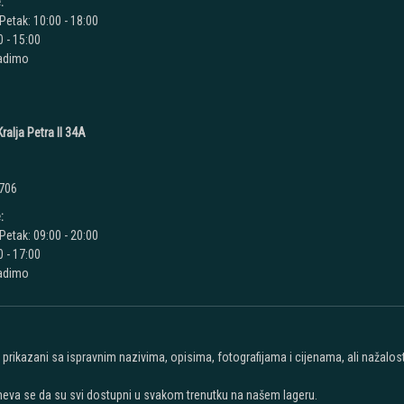
:
Petak: 10:00 - 18:00
 - 15:00
radimo
ralja Petra II 34A
 706
:
Petak: 09:00 - 20:00
 - 17:00
radimo
u prikazani sa ispravnim nazivima, opisima, fotografijama i cijenama, ali nažal
meva se da su svi dostupni u svakom trenutku na našem lageru.