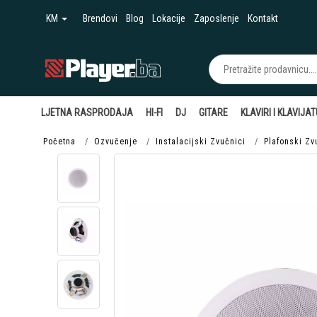
KM
Brendovi
Blog
Lokacije
Zaposlenje
Kontakt
LJETNA RASPRODAJA
HI-FI
DJ
GITARE
KLAVIRI I KLAVIJA
Početna
Ozvučenje
Instalacijski Zvučnici
Plafonski Zv