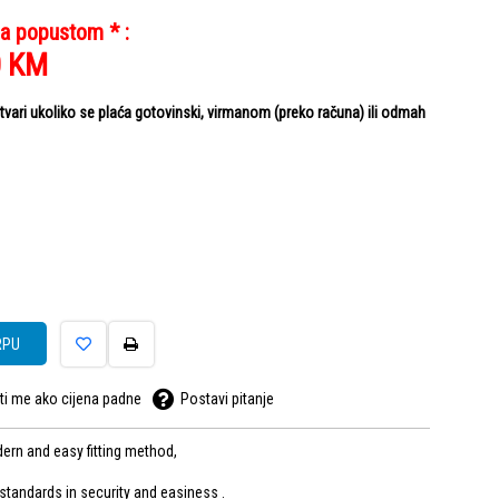
sa popustom * :
0
KM
ari ukoliko se plaća gotovinski, virmanom (preko računa) ili odmah
RPU
ti me ako cijena padne
Postavi pitanje
rn and easy fitting method,
 standards in security and easiness .