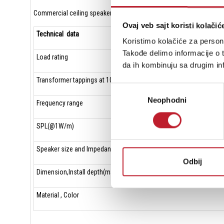
Commercial ceiling speaker system for surround sound using for 
Ovaj veb sajt koristi kolačić
Technical data
Koristimo kolačiće za persona
Takođe delimo informacije o t
Load rating
da ih kombinuju sa drugim inf
Transformer tappings at 100 v
Избор
Neophodni
сагласности
Frequency range
SPL(@1W/m)
Speaker size and Impedance
Odbij
Dimension,Install depth(max.)
Material , Color