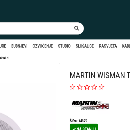
TURE
BUBNJEVI
OZVUČENJE
STUDIO
SLUŠALICE
RASVJETA
KABL
učnici
MARTIN WISMAN TZ
Šifra: 14379
NA STANJU