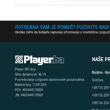
POTREBNA VAM JE POMOĆ? POZOVITE NAS!
Ukoliko želite da dobijete najnovije informacije o novitetima i popu
NAŠE P
Player 387 doo
Bijeljina - N
Šifra djelatnosti: 46.19
Posredovanje u trgovini raznovrsnim proizvodima
Telefoni:
Matični broj: 11091369
+387 55 209
PDV: 403444110009
JIB: 4403444110009
+387 55 209
+387 66 224