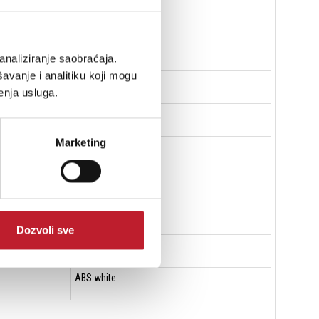
TZT 815
analiziranje saobraćaja.
avanje i analitiku koji mogu
15 W
enja usluga.
15-7.5 W
Marketing
100-15kHz
93dB
8 INCH / 8 ohms
Dozvoli sve
OD 225(79)mm
ABS white