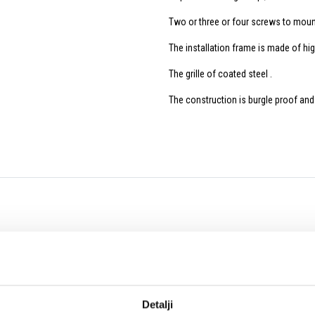
Two or three or four screws to mount o
The installation frame is made of h
The grille of coated steel .
The construction is burgle proof and
ssis and matching 100v line transformer
Detalji
ommunity ceiling speaker