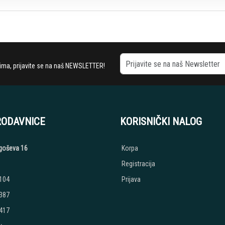
stima, prijavite se na naš NEWSLETTER!
RODAVNICE
KORISNIČKI NALOG
jegoševa 16
Korpa
Registracija
 104
Prijava
 387
 417