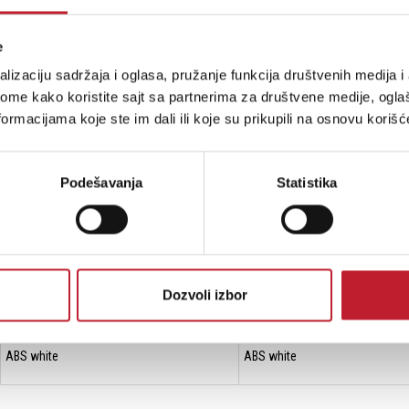
home ceiling speaker system
e
TZT 506
TZT 610
lizaciju sadržaja i oglasa, pružanje funkcija društvenih medija i 
ome kako koristite sajt sa partnerima za društvene medije, oglaš
6 W
10 W
ormacijama koje ste im dali ili koje su prikupili na osnovu korišć
6-3 W
10-5 W
Podešavanja
Statistika
90-16kHz
130-15kHz
89dB
92dB
5 INCH / 8 ohms
6.5 INCH / 8 ohms
Dozvoli izbor
OD 185(58)mm
OD 185(66)mm
ABS white
ABS white