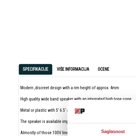
SPECIFIKACIJE
VIŠE INFORMACIJA
OCENE
Modern ,discreet design with a rim height of approx. 4mm
High quality wide band speaker with an integrated high tone cone
Metal or plastic with 5’ 6.5’ and 8’ size available
The speaker is available impregnated with a specially prepared cha
Saglasnost
Almostly of those 100V line ceiling speakers applying for indoor c