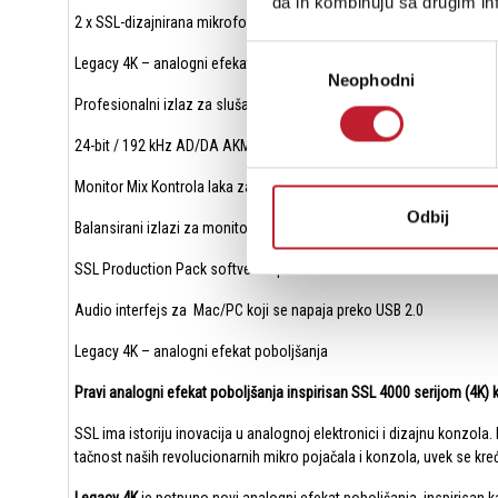
da ih kombinuju sa drugim inf
2 x SSL-dizajnirana mikrofonska pretpojačala
Избор
Legacy 4K – analogni efekat pobljšanja u boji, inspirisano klasičn
Neophodni
сагласности
Profesionalni izlaz za slušalice za visoki napon
24-bit / 192 kHz AD/DA AKM konverteri
Monitor Mix Kontrola laka za upotrebu
Odbij
Balansirani izlazi za monitor
SSL Production Pack softverski paket
Audio interfejs za Mac/PC koji se napaja preko USB 2.0
Legacy 4K – analogni efekat poboljšanja
Pravi analogni efekat poboljšanja inspirisan SSL 4000 serijom (4K
SSL ima istoriju inovacija u analognoj elektronici i dizajnu konzola.
tačnost naših revolucionarnih mikro pojačala i konzola, uvek se kre