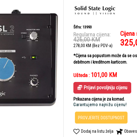
Šifra: 13993
Cijena
Regularna cijena:
426,00
KM
325,
278,00
KM
(Bez PDV-a)
*Cijena sa popustom može da se ostv
debitnom i kreditnom karticom.
101,00
KM
Ušteda :
Prijavi povoljniju cijenu
Prikazana cijena je za komad.
Garantujemo najnižu cijenu!
PROVJERITE DOSTUPNOST
Dodaj na listu želja
Obaves