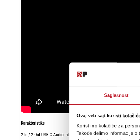
Saglasnost
Ovaj veb sajt koristi kolačić
Karakteristike
Koristimo kolačiće za persona
Takođe delimo informacije o t
2-In / 2-Out USB-C Audio Interfejs