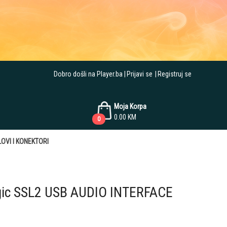
Dobro došli na Player.ba
Prijavi se
Registruj se
Moja Korpa
0.00
KM
0
OVI I KONEKTORI
ogic SSL2 USB AUDIO INTERFACE