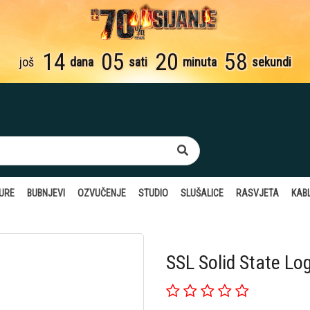
14
05
20
57
još
dana
sati
minuta
sekundi
TURE
BUBNJEVI
OZVUČENJE
STUDIO
SLUŠALICE
RASVJETA
KABL
SSL Solid State L