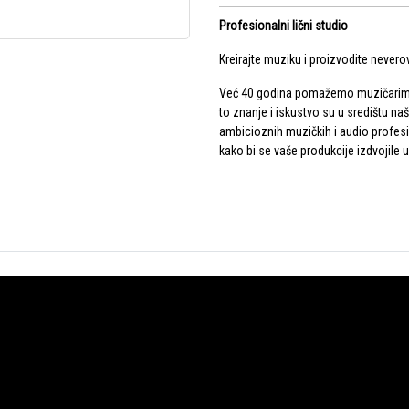
Profesionalni lični studio
Kreirajte muziku i proizvodite neverov
Već 40 godina pomažemo muzičarima,
to znanje i iskustvo su u središtu na
ambicioznih muzičkih i audio profesio
kako bi se vaše produkcije izdvojile