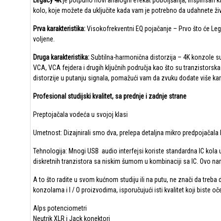
Legacy 4K
je potpuno novi analogni efekat poboljšanja, inspirisan 
kolo, koje možete da uključite kada vam je potrebno da udahnete živ
Prva karakteristika:
Visokofrekventni EQ pojačanje – Prvo što će Le
voljene.
Druga karakteristika:
Subtilna-harmonična distorzija – 4K konzole su
VCA, VCA fejdera i drugih ključnih područja kao što su tranzistorsk
distorzije u putanju signala, pomažući vam da zvuku dodate više kar
Profesional studijski kvalitet, sa prednje i zadnje strane
Preptojačala vodeća u svojoj klasi
Umetnost: Dizajnirali smo dva, prelepa detaljna mikro predpojačala 
Tehnologija: Mnogi USB audio interfejsi koriste standardna IC kola 
diskretnih tranzistora sa niskim šumom u kombinaciji sa IC. Ovo
A to što radite u svom kućnom studiju ili na putu, ne znači da treba
konzolama i I / O proizvodima, isporučujući isti kvalitet koji biste o
Alps potenciometri
Neutrik XLR i Jack konektori