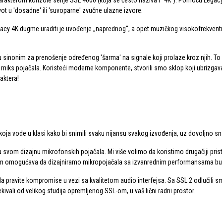
karakterom konzole serije SSL 4000 (koja se često naziva i "4K"). Pomoću Lega
ot u 'dosadne' ili 'suvoparne' zvučne ulazne izvore.
gacy 4K dugme uraditi je uvođenje „naprednog“, a opet muzičkog visokofrekvent
 sinonim za prenošenje određenog 'šarma' na signale koji prolaze kroz njih. To
a miks pojačala. Koristeći moderne komponente, stvorili smo sklop koji ubrizga
aktera!
koja vode u klasi kako bi snimili svaku nijansu svakog izvođenja, uz dovoljno sn
u svom dizajnu mikrofonskih pojačala. Mi više volimo da koristimo drugačiji pr
 nam omogućava da dizajniramo mikropojačala sa izvanrednim performansama bu
 da pravite kompromise u vezi sa kvalitetom audio interfejsa. Sa SSL 2 odlučili s
čekivali od velikog studija opremljenog SSL-om, u vaš lični radni prostor.