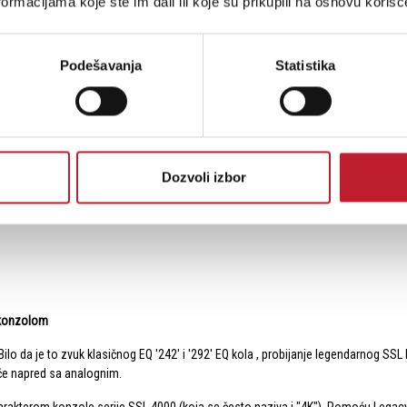
ormacijama koje ste im dali ili koje su prikupili na osnovu korišć
im SSL konzolama
Podešavanja
Statistika
Dozvoli izbor
) konzolom
 Bilo da je to zvuk klasičnog EQ '242' i '292' EQ kola , probijanje legendarnog S
će napred sa analognim.