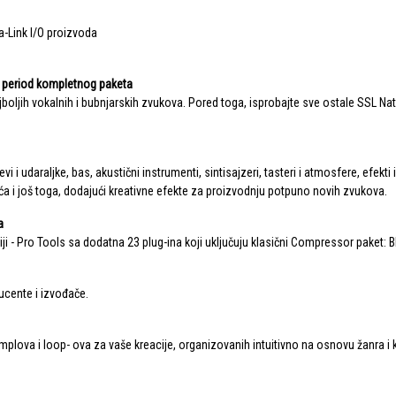
a-Link I/O proizvoda
ni period kompletnog paketa
jboljih vokalnih i bubnjarskih zvukova. Pored toga, isprobajte sve ostale SSL Nati
 i udaraljke, bas, akustični instrumenti, sintisajzeri, tasteri i atmosfere, efekt
ća i još toga, dodajući kreativne efekte za proizvodnju potpuno novih zvukova.
a
iji - Pro Tools sa dodatna 23 plug-ina koji uključuju klasični Compressor paket: B
ucente i izvođače.
emplova i loop- ova za vaše kreacije, organizovanih intuitivno na osnovu žanra i 