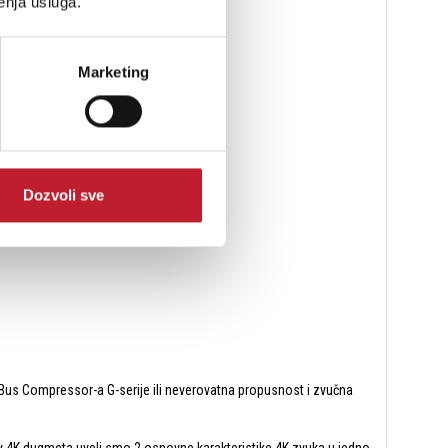
enja usluga.
Marketing
Dozvoli sve
SL Bus Compressor-a G-serije ili neverovatna propusnost i zvučna