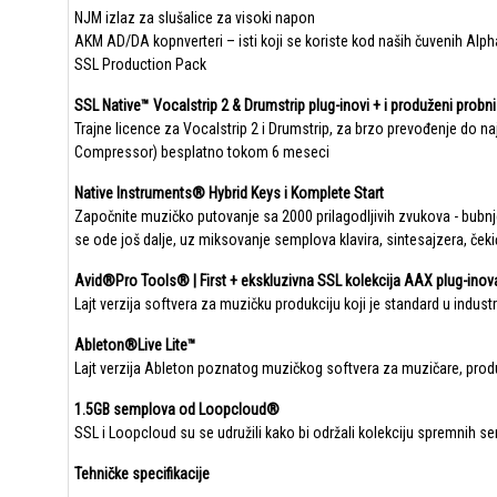
NJM izlaz za slušalice za visoki napon
AKM AD/DA kopnverteri – isti koji se koriste kod naših čuvenih Alph
SSL Production Pack
SSL Native™ Vocalstrip 2 & Drumstrip plug-inovi + i produženi prob
​Trajne licence za Vocalstrip 2 i Drumstrip, za brzo prevođenje do na
Compressor) besplatno tokom 6 meseci
Native Instruments® Hybrid Keys i Komplete Start
​Započnite muzičko putovanje sa 2000 prilagodljivih zvukova - bubnjevi
se ode još dalje, uz miksovanje semplova klavira, sintesajzera, čeki
​Avid®Pro Tools® | First + ekskluzivna SSL kolekcija AAX plug-inov
Lajt verzija softvera za muzičku produkciju koji je standard u industr
Ableton®Live Lite™
​Lajt verzija Ableton poznatog muzičkog softvera za muzičare, prod
1.5GB semplova od Loopcloud®
​SSL i Loopcloud su se udružili kako bi održali kolekciju spremnih s
Tehničke specifikacije