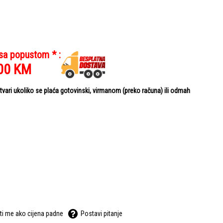
 sa popustom * :
00
KM
ari ukoliko se plaća gotovinski, virmanom (preko računa) ili odmah
ti me ako cijena padne
Postavi pitanje