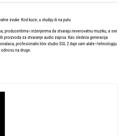
atne zvuke. Kod kuće, u studiju ili na putu
 producentima i inženjerima da stvaraju neverovatnu muziku, a sve
ših proizvoda za stvaranje audio zapisa. Kao sledeća generacija
nalaca, profesionalni lični studio SSL 2 daje vam alate i tehnologiju
 u odnosu na druge.