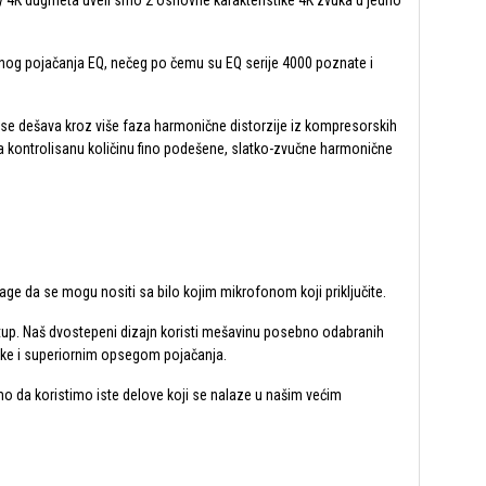
cy 4K dugmeta uveli smo 2 osnovne karakteristike 4K zvuka u jedno
nog pojačanja EQ, nečeg po čemu su EQ serije 4000 poznate i
 se dešava kroz više faza harmonične distorzije iz kompresorskih
va kontrolisanu količinu fino podešene, slatko-zvučne harmonične
age da se mogu nositi sa bilo kojim mikrofonom koji priključite.
istup. Naš dvostepeni dizajn koristi mešavinu posebno odabranih
ke i superiornim opsegom pojačanja.
mo da koristimo iste delove koji se nalaze u našim većim