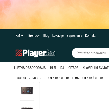
KM
Brendovi
Blog
Lokacije
Zaposlenje
Kontakt
LJETNA RASPRODAJA
HI-FI
DJ
GITARE
KLAVIRI I KLAVIJA
Početna
Studio
Zvučne kartice
USB Zvučne kartice