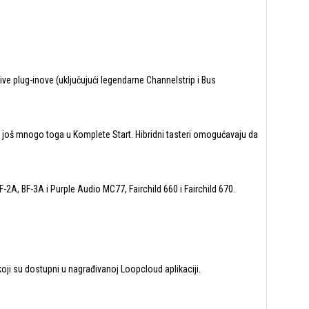
ve plug-inove (uključujući legendarne Channelstrip i Bus
i i još mnogo toga u Komplete Start. Hibridni tasteri omogućavaju da
F-2A, BF-3A i Purple Audio MC77, Fairchild 660 i Fairchild 670.
koji su dostupni u nagrađivanoj Loopcloud aplikaciji.