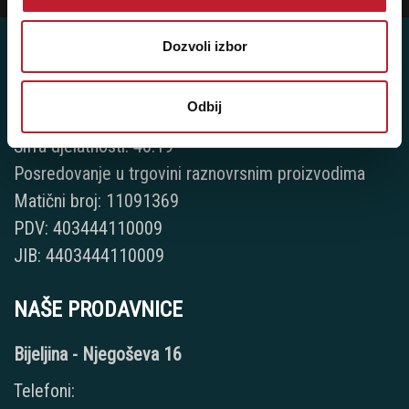
Dozvoli izbor
Odbij
Player 387 doo
Šifra djelatnosti: 46.19
Posredovanje u trgovini raznovrsnim proizvodima
Matični broj: 11091369
PDV: 403444110009
JIB: 4403444110009
NAŠE PRODAVNICE
Bijeljina - Njegoševa 16
Telefoni: