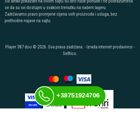
Svi artikli prikazani na ovom sajtu su deo naše ponude i ne podrazumeva
se da su svi dostupni u svakom trenutku na našem lageru.
Zadržavamo pravo promjene cijena svih proizvoda i usluga, bez
prethodne najave na sajtu.
Player 387 doo © 2026. Sva prava zadržana. -
Izrada internet prodavnice
-
Selltico.
+38751924706