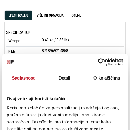
SPECIFIKACIJE
VIŠE INFORMACIJA
OCENE
SPECIFICATION
0,40 kg / 0.88 lbs
Weight
8718969214858
EAN
Black
Color
24.9 x 21.3 x 7.6 cm | 9.8 x 8.3 x 3.0 inch
Outer Dimensions
Saglasnost
Detalji
O kolačićima
(W x H x D)
20.3 x 18.3 x 6.6 cm | 7.9 x 7.2 x 2.6 inch
Inner Dimensions
(W x H x D)
Ovaj veb sajt koristi kolačiće
Durashock molded EVA foam
Koristimo kolačiće za personalizaciju sadržaja i oglasa,
Material
pružanje funkcija društvenih medija i analiziranje
Cover main material 600D polyester with 5 mm
Protection
saobraćaja. Takođe delimo informacije o tome kako
EVA durashock molded body
koristite sajt sa partnerima za društvene medije,