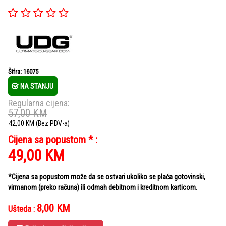
Šifra: 16075
NA STANJU
Regularna cijena:
57,00
KM
42,00
KM
(Bez PDV-a)
Cijena sa popustom * :
49,00
KM
*Cijena sa popustom može da se ostvari ukoliko se plaća gotovinski,
virmanom (preko računa) ili odmah debitnom i kreditnom karticom.
8,00
KM
Ušteda :