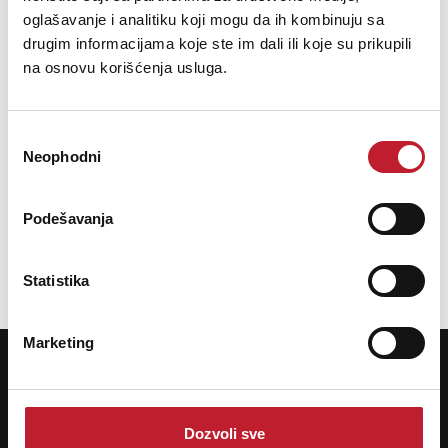
Water repellent laminated nylon exterior
oglašavanje i analitiku koji mogu da ih kombinuju sa
Black soft fleece interior
drugim informacijama koje ste im dali ili koje su prikupili
Protective top removable foam
na osnovu korišćenja usluga.
Removable divider for extra cables or power
Extra's
adapter
Heavy duty handle
Избор
Easy grip zipper pulls
Neophodni
сагласности
Antelope Zen Q or Go Synergy Core, power
Fits
adapter, extra cables
Podešavanja
Specification
Statistika
Marketing
POTREBNA VAM JE POMOĆ? POZOVITE NAS!
Ukoliko želite da dobijete najnovije informacije o novitetima i popustima,
prijavite se na naš NEWSLETTER!
Prijavi
Dozvoli sve