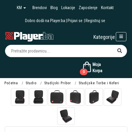
KM
Brendovi
Blog
Lokacije
Zaposlenje
Kontakt
Dobro došli na Player.ba
Prijavi se
Registruj se
Kategorije
Moja
Korpa
0
Početna
Studio
Studijski Pribor
Studijske Torbe i Koferi