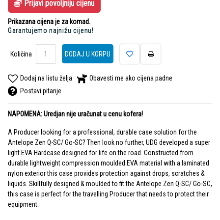
Prijavi povoljniju cijenu
Prikazana cijena je za komad.
Garantujemo najnižu cijenu!
Količina
DODAJ U KORPU
Dodaj na listu želja
Obavesti me ako cijena padne
Postavi pitanje
NAPOMENA: Uredjan nije uračunat u cenu kofera!
A Producer looking for a professional, durable case solution for the
Antelope Zen Q-SC/ Go-SC? Then look no further, UDG developed a super
light EVA Hardcase designed for life on the road. Constructed from
durable lightweight compression moulded EVA material with a laminated
nylon exterior this case provides protection against drops, scratches &
liquids. Skillfully designed & moulded to fit the Antelope Zen Q-SC/ Go-SC,
this case is perfect for the travelling Producer that needs to protect their
equipment.