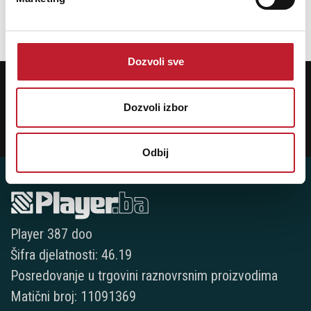
Dozvoli sve
POTREBNA VAM JE POMOĆ? POZOVITE NAS!
Ukoliko želite da dobijete najnovije informacije o novitetima i popustima,
prijavite se na naš NEWSLETTER!
Dozvoli izbor
Prijavi
Odbij
Player 387 doo
Šifra djelatnosti: 46.19
Posredovanje u trgovini raznovrsnim proizvodima
Matični broj: 11091369