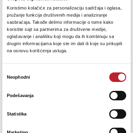
presents a large surface area and curves around the mic, so vocalist
Koristimo kolačiće za personalizaciju sadržaja i oglasa,
movement is never an issue.
pružanje funkcija društvenih medija i analiziranje
The Aston Shield is also available separately as an add-on version,
saobraćaja. Takođe delimo informacije o tome kako
adapted specifically to fit the Aston Swift shock mount. Perfecting your
koristite sajt sa partnerima za društvene medije,
vocal tracking, and giving a real touch of class to your mic set up, the
oglašavanje i analitiku koji mogu da ih kombinuju sa
Aston Shield is a must-have accessory for every studio.,
drugim informacijama koje ste im dali ili koje su prikupili
Main Features:
na osnovu korišćenja usluga.
Ultimate pop reduction
Solid stainless steel pop shield with ‘Hextech’ filter holes
Избор
Neophodni
сагласности
Ultra-fast mounting system
Mounts to any stand
Podešavanja
Deluxe gooseneck
Statistika
Hygienic washable filter
Large surface area
Marketing