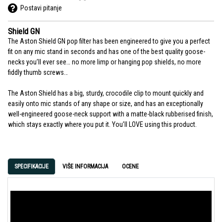
Postavi pitanje
Shield GN
The Aston Shield GN pop filter has been engineered to give you a perfect
fit on any mic stand in seconds and has one of the best quality goose-
necks you’ll ever see… no more limp or hanging pop shields, no more
fiddly thumb screws…
The Aston Shield has a big, sturdy, crocodile clip to mount quickly and
easily onto mic stands of any shape or size, and has an exceptionally
well-engineered goose-neck support with a matte-black rubberised finish,
which stays exactly where you put it. You’ll LOVE using this product.
SPECIFIKACIJE
VIŠE INFORMACIJA
OCENE