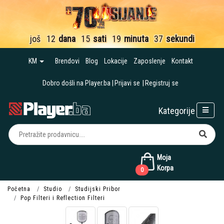
još
12
dana
15
sati
19
minuta
37
sekundi
KM
Brendovi
Blog
Lokacije
Zaposlenje
Kontakt
Dobro došli na Player.ba
Prijavi se
Registruj se
Kategorije
Moja
Korpa
0
Početna
Studio
Studijski Pribor
Pop Filteri i Reflection Filteri