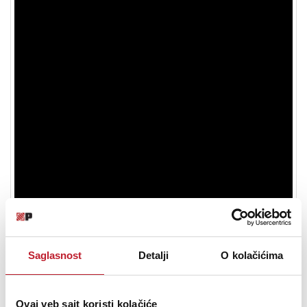
Aston Shield GN
Saglasnost
Detalji
O kolačićima
The pop filter itself features a unique, solid stainless steel shield, with
precisely acid etched hexagonal filter holes, to give crystal clear vocals,
with a perfect acoustic performance for plosive (pop) control. It also
Ovaj veb sajt koristi kolačiće