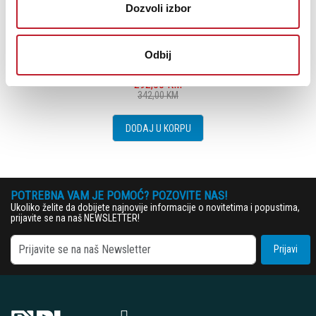
Dozvoli izbor
Mackie CR3.5BT - Aktivni Monitori
Odbij
292,00
KM
342,00
KM
DODAJ U KORPU
POTREBNA VAM JE POMOĆ? POZOVITE NAS!
Ukoliko želite da dobijete najnovije informacije o novitetima i popustima,
prijavite se na naš NEWSLETTER!
Prijavi