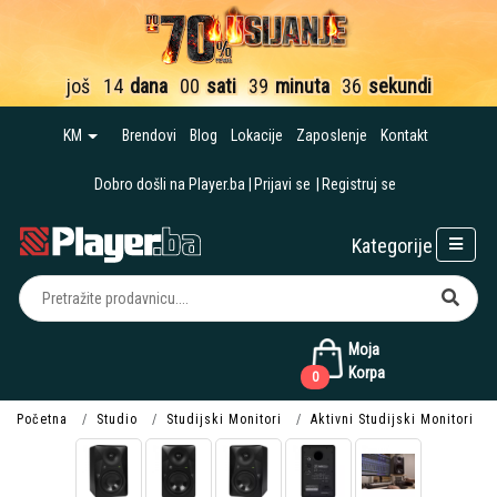
još
14
dana
00
sati
39
minuta
35
sekundi
KM
Brendovi
Blog
Lokacije
Zaposlenje
Kontakt
Dobro došli na Player.ba
Prijavi se
Registruj se
Kategorije
Moja
Korpa
0
Početna
Studio
Studijski Monitori
Aktivni Studijski Monitori