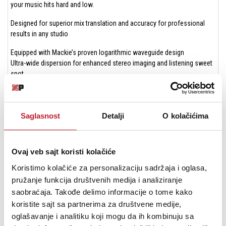
your music hits hard and low.
Designed for superior mix translation and accuracy for professional
results in any studio
Equipped with Mackie’s proven logarithmic waveguide design
Ultra-wide dispersion for enhanced stereo imaging and listening sweet
spot
Precise acoustic alignment offers incredibly balanced sound across
the entire frequency spectrum
1” silk dome tweeter provides fast transient response for detailed high
Saglasnost
Detalji
O kolačićima
end and vocal clarity
5” polypropylene woofer delivers responsive, dynamic low-frequency
response
50 watts of bi-amplified Class A/B amplification
Ovaj veb sajt koristi kolačiće
Frequency response: 45 Hz – 20 kHz
Koristimo kolačiće za personalizaciju sadržaja i oglasa,
Optimize MR monitors for your mixing environment
pružanje funkcija društvenih medija i analiziranje
Adjustable acoustic space filters maintain flat response in typical
placement configurations
saobraćaja. Takođe delimo informacije o tome kako
HF filter applies boost or cut to compensate for particularly dull or bright
koristite sajt sa partnerima za društvene medije,
sounding rooms
oglašavanje i analitiku koji mogu da ih kombinuju sa
Professional all-wood cabinet design built to last and look great in any