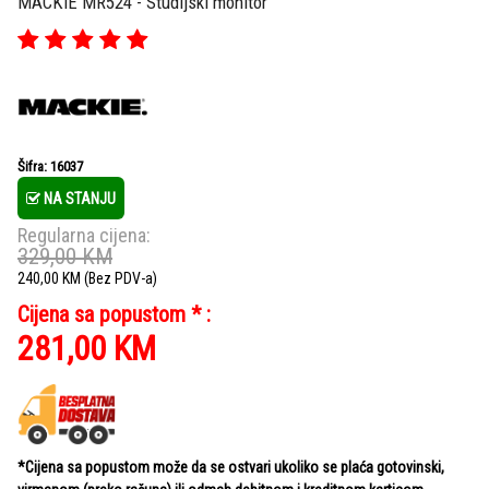
MACKIE MR524 - Studijski monitor
Šifra: 16037
NA STANJU
Regularna cijena:
329,00
KM
240,00
KM
(Bez PDV-a)
Cijena sa popustom * :
281,00
KM
*Cijena sa popustom može da se ostvari ukoliko se plaća gotovinski,