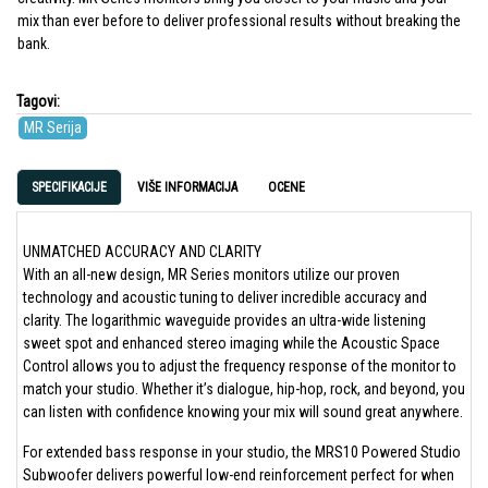
mix than ever before to deliver professional results without breaking the
bank.
Tagovi:
MR Serija
SPECIFIKACIJE
VIŠE INFORMACIJA
OCENE
UNMATCHED ACCURACY AND CLARITY
With an all-new design, MR Series monitors utilize our proven
technology and acoustic tuning to deliver incredible accuracy and
clarity. The logarithmic waveguide provides an ultra-wide listening
sweet spot and enhanced stereo imaging while the Acoustic Space
Control allows you to adjust the frequency response of the monitor to
match your studio. Whether it’s dialogue, hip-hop, rock, and beyond, you
can listen with confidence knowing your mix will sound great anywhere.
For extended bass response in your studio, the MRS10 Powered Studio
Subwoofer delivers powerful low-end reinforcement perfect for when