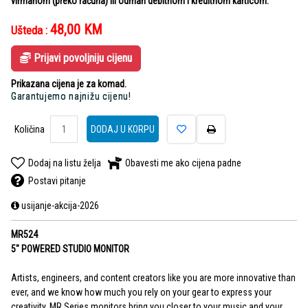
virmanom (preko računa) ili odmah debitnom i kreditnom karticom.
48,00
KM
Ušteda :
Prijavi povoljniju cijenu
Prikazana cijena je za komad.
Garantujemo najnižu cijenu!
Količina
DODAJ U KORPU
Dodaj na listu želja
Obavesti me ako cijena padne
Postavi pitanje
usijanje-akcija-2026
MR524
5" POWERED STUDIO MONITOR
Artists, engineers, and content creators like you are more innovative than
ever, and we know how much you rely on your gear to express your
creativity. MR Series monitors bring you closer to your music and your