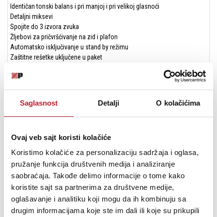
Identičan tonski balans i pri manjoj i pri velikoj glasnoći
Detaljni miksevi
Spojite do 3 izvora zvuka
Žljebovi za pričvršćivanje na zid i plafon
Automatsko isključivanje u stand by režimu
Zaštitne rešetke uključene u paket
Tehničke specifikacije
Saglasnost
Detalji
O kolačićima
Frekvencijski odziv (+/-3 dB): 45Hz - 22kHz
Maksimalni SPL: 101dB SPL (peak @ 1m)
Ovaj veb sajt koristi kolačiće
Ulazni konektori
Koristimo kolačiće za personalizaciju sadržaja i oglasa,
TRS: simetrični 10kΩ
pružanje funkcija društvenih medija i analiziranje
saobraćaja. Takođe delimo informacije o tome kako
XLR: simetrični 10kΩ
koristite sajt sa partnerima za društvene medije,
RCA: asimetrični 10kΩ sa kompenzovanom osetljivošću
oglašavanje i analitiku koji mogu da ih kombinuju sa
drugim informacijama koje ste im dali ili koje su prikupili
Pojačalo srednje i niske frekvencije: 35W