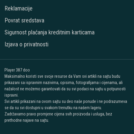
Reklamacije
Povrat sredstava
Sigurnost plaćanja kreditnim karticama
Izjava o privatnosti
Player 387 doo
Maksimalno koristi sve svoje resurse da Vam svi artikli na sajtu budu
prikazani sa ispravnim nazivima, opisima, fotografijama i cijenama, ali
nažalost ne možemo garantovati da su svi podaci na sajtu u potpunosti
ispravni.
Svi artikli prikazani na ovom sajtu su deo naše ponude i ne podrazumeva
se da su svi dostupni u svakom trenutku na našem lageru.
Zadržavamo pravo promjene cijena svih proizvoda i usluga, bez
prethodne najave na sajtu.