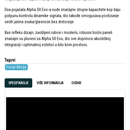
Dva pojačala Alpha 50 Evo-a nude značajne strujne kapacitete koji daju
potpunu kontrolu dinamike signala, što takođe omogućava postizanje
većih jačina zvuka/glasnoće bez distorzije.
Bas refleks dizajn, zaobljeni rubovi i moderni, robusni bočni paneli
značajni su plusevi za Alpha 50 Evo, što sve doprinosi akustičkoj
integraciji i optimalnoj estetici u bilo kom prostoru.
Tagovi:
Focal Akcija
SPECIFIKACIJE
VIŠE INFORMACIJA
OCENE