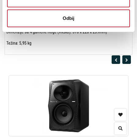
Visokotonac: 25 mm (1") sa aluminijski obrnutom kalotom
Odbij
Konstrukcija: 0,6 "(15 mm) završni sloj od medijapana, crni vinil i boja
Dimenzije sa 4 gumene noge (VxŠxD): 310 x 228 x 239mm)
Težina: 5,95 kg