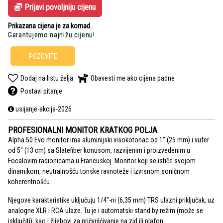
Prijavi povoljniju cijenu
Prikazana cijena je za komad.
Garantujemo najnižu cijenu!
POZOVITE
Dodaj na listu želja
Obavesti me ako cijena padne
Postavi pitanje
usijanje-akcija-2026
PROFESIONALNI MONITOR KRATKOG POLJA
Alpha 50 Evo monitor ima aluminijski visokotonac od 1" (25 mm) i vufer
od 5" (13 cm) sa Slatefiber konusom, razvijenim i proizvedenim u
Focalovim radionicama u Francuskoj. Monitor koji se ističe svojom
dinamikom, neutralnošću tonske ravnoteže i izvrsnom soničnom
koherentnošću.
Njegove karakteristike uključuju 1/4"-ni (6,35 mm) TRS ulazni priključak, uz
analogne XLR i RCA ulaze. Tu je i automatski stand by režim (može se
isključiti), kao i žljebovi za pričvršćivanje na zid ili plafon.