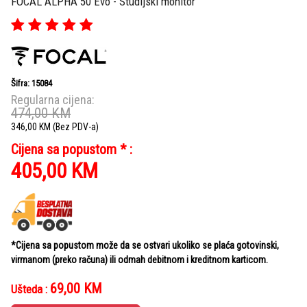
FOCAL ALPHA 50 Evo - Studijski monitor
Šifra: 15084
Regularna cijena:
474,00
KM
346,00
KM
(Bez PDV-a)
Cijena sa popustom * :
405,00
KM
*Cijena sa popustom može da se ostvari ukoliko se plaća gotovinski,
virmanom (preko računa) ili odmah debitnom i kreditnom karticom.
69,00
KM
Ušteda :