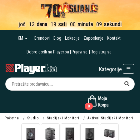
još
13
dana
19
sati
00
minuta
09
sekundi
KM
Brendovi
Blog
Lokacije
Zaposlenje
Kontakt
Dobro došli na Player.ba
Prijavi se
Registruj se
Kategorije
Moja
Korpa
0
Početna
Studio
Studijski Monitori
Aktivni Studijski Monitori