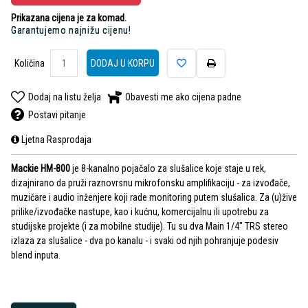
Prikazana cijena je za komad.
Garantujemo najnižu cijenu!
Količina
DODAJ U KORPU
Dodaj na listu želja
Obavesti me ako cijena padne
Postavi pitanje
Ljetna Rasprodaja
Mackie HM-800
je 8-kanalno pojačalo za slušalice koje staje u rek,
dizajnirano da pruži raznovrsnu mikrofonsku amplifikaciju - za izvođače,
muzičare i audio inženjere koji rade monitoring putem slušalica. Za (u)žive
prilike/izvođačke nastupe, kao i kućnu, komercijalnu ili upotrebu za
studijske projekte (i za mobilne studije). Tu su dva Main 1/4" TRS stereo
izlaza za slušalice - dva po kanalu - i svaki od njih pohranjuje podesiv
blend inputa.