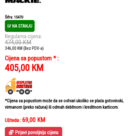
Šifra: 15470
NA STANJU
Regularna cijena:
474,00
KM
346,00
KM
(Bez PDV-a)
Cijena sa popustom * :
405,00
KM
*Cijena sa popustom može da se ostvari ukoliko se plaća gotovinski,
virmanom (preko računa) ili odmah debitnom i kreditnom karticom.
69,00
KM
Ušteda :
Prijavi povoljniju cijenu