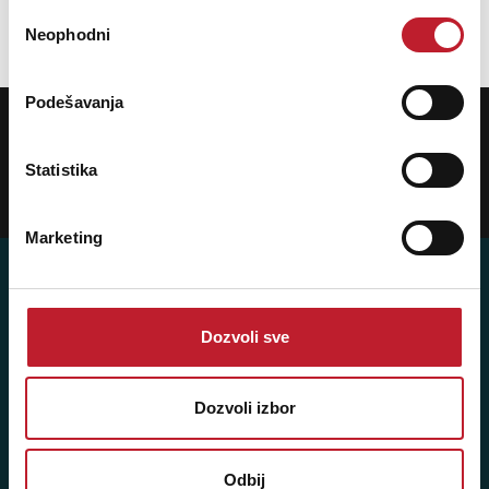
Избор
Neophodni
сагласности
Podešavanja
POTREBNA VAM JE POMOĆ? POZOVITE NAS!
Ukoliko želite da dobijete najnovije informacije o novitetima i popustima,
prijavite se na naš NEWSLETTER!
Statistika
Prijavi
Marketing
Dozvoli sve
Player 387 doo
Šifra djelatnosti: 46.19
Dozvoli izbor
Posredovanje u trgovini raznovrsnim proizvodima
Matični broj: 11091369
Odbij