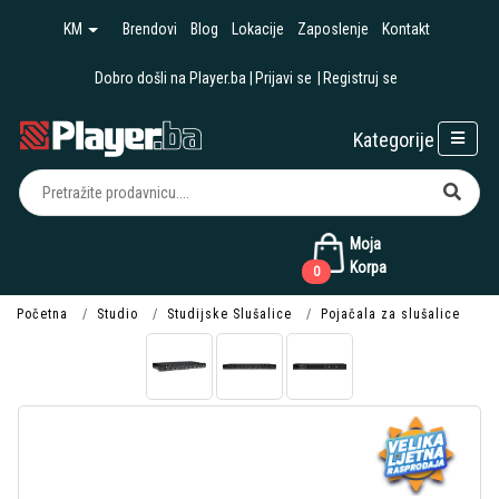
KM
Brendovi
Blog
Lokacije
Zaposlenje
Kontakt
Dobro došli na Player.ba
Prijavi se
Registruj se
Kategorije
Moja
Korpa
0
Početna
Studio
Studijske Slušalice
Pojačala za slušalice