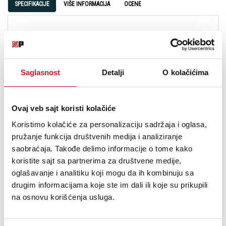
SPECIFIKACIJE
VIŠE INFORMACIJA
OCENE
FLEXIBLE HEADPHONE
AMPLIFICATION
The 19” rackmount HM-800 8-Channel Headphone Amplifier offers up to
Saglasnost
Detalji
O kolačićima
10 available mixes with a total of 16 headphone outputs. Perfect for
professional applications including studios, Houses of Worship,
practice spaces, and more. Featuring 2 discrete main inputs with level
Ovaj veb sajt koristi kolačiće
control plus stereo outs, aux inputs per channel.
Koristimo kolačiće za personalizaciju sadržaja i oglasa,
2 discrete main stereo inputs with separate level control plus stereo
pružanje funkcija društvenih medija i analiziranje
outputs
saobraćaja. Takođe delimo informacije o tome kako
7-segment LED metering per channel plus Main
koristite sajt sa partnerima za društvene medije,
2 headphone outputs per channel
oglašavanje i analitiku koji mogu da ih kombinuju sa
8 independent Aux inputs for up to 8 individual stereo mixes
Input Select and Stereo/Mono switches per channel
drugim informacijama koje ste im dali ili koje su prikupili
16 total headphone outputs
na osnovu korišćenja usluga.
Built-Like-A-Tank™ construction