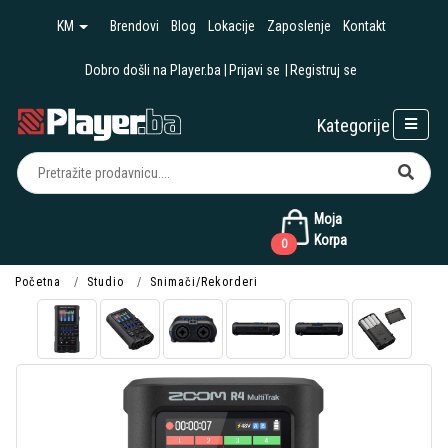
KM
Brendovi
Blog
Lokacije
Zaposlenje
Kontakt
Dobro došli na Player.ba
Prijavi se
Registruj se
Kategorije
Moja
Korpa
0
Početna
Studio
Snimači/Rekorderi