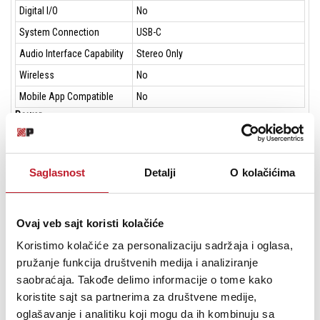
Digital I/O
No
System Connection
USB-C
Audio Interface Capability
Stereo Only
Wireless
No
Mobile App Compatible
No
Power
Power Options
Battery, USB Bus Power
Battery Type
4x AA
Saglasnost
Detalji
O kolačićima
AC/DC Power Adapter
VDC Not Included
Physical
Included Accessories
No
Ovaj veb sajt koristi kolačiće
Mounting Options
1/4"-20 Female (Bottom)
Koristimo kolačiće za personalizaciju sadržaja i oglasa,
Packaging Info
pružanje funkcija društvenih medija i analiziranje
Package Weight
0.82 lb
saobraćaja. Takođe delimo informacije o tome kako
Box Dimensions (LxWxH)
8.8 x 5.8 x 1.7"
koristite sajt sa partnerima za društvene medije,
oglašavanje i analitiku koji mogu da ih kombinuju sa