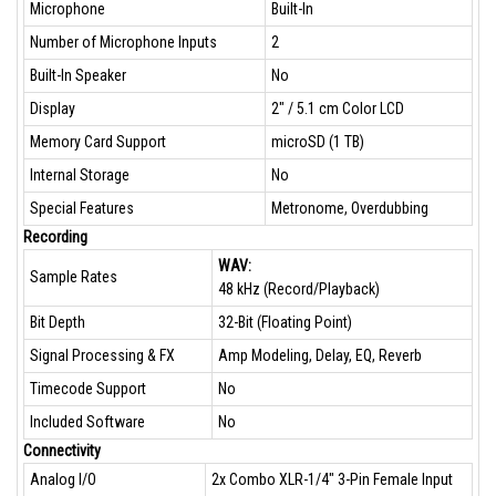
Microphone
Built-In
Number of Microphone Inputs
2
Built-In Speaker
No
Display
2" / 5.1 cm Color LCD
Memory Card Support
microSD (1 TB)
Internal Storage
No
Special Features
Metronome, Overdubbing
Recording
WAV:
Sample Rates
48 kHz (Record/Playback)
Bit Depth
32-Bit (Floating Point)
Signal Processing & FX
Amp Modeling, Delay, EQ, Reverb
Timecode Support
No
Included Software
No
Connectivity
Analog I/O
2x Combo XLR-1/4" 3-Pin Female Input