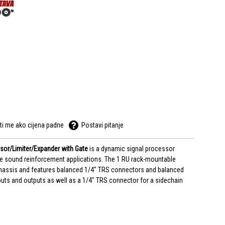
ti me ako cijena padne
Postavi pitanje
or/Limiter/Expander with Gate
is a dynamic signal processor
ive sound reinforcement applications. The 1 RU rack-mountable
 chassis and features balanced 1/4" TRS connectors and balanced
uts and outputs as well as a 1/4" TRS connector for a sidechain