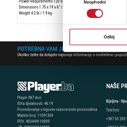
Power Requirements 120 VAC, 50/60 Hz, 10 W Max
Neophodni
сагласности
Dimensions 1.75 x 19 x 6" / 4.50 x 48 x 15.2 cm
Weight 4.2 lb / 1.9 kg
Odbij
POTREBNA VAM JE POMOĆ? POZOVITE NAS!
Ukoliko želite da dobijete najnovije informacije o novitetima i popu
NAŠE P
Player 387 doo
Bijeljina - N
Šifra djelatnosti: 46.19
Posredovanje u trgovini raznovrsnim proizvodima
Telefoni:
Matični broj: 11091369
+387 55 209
PDV: 403444110009