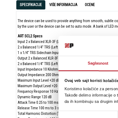
SPECIFIKACIJE
VIŠE INFORMACIJA
OCENE
The device can be used to provide anything from smooth, subtle com
by the user or the device can be set to auto mode. A bank of LED m
ART SCL2 Specs
Input 2 x Balanced XLR-3F (Left and Right Channels)
2 x Balanced 1/4" TRS (Left and Right Channels)
1 x 1/4" TRS Sidechain Input
Output 2 x Balanced XLR-3F (Left and Right Channels)
Saglasnost
2 x Balanced 1/4" TRS (Left and Right Channels)
Input Impedance 10 Kilohms
Output Impedance 200 Ohms Balanced, 100 Ohms Unbalanced
Ovaj veb sajt koristi kolačić
Maximum Input Level +20 dBu Balanced
Maximum Output Level +20 dBu Balanced
Koristimo kolačiće za persona
Frequency Response 10 Hz to 40 kHz ±0.5 dB
Takođe delimo informacije o t
Dynamic Range 120 dB
da ih kombinuju sa drugim inf
Attack Time 0.25 to 100 ms Adjustable
Release Time 100 ms to 3 s Adjustable
Избор
Total Harmonic Distortion (THD) <0.06% (Typical)