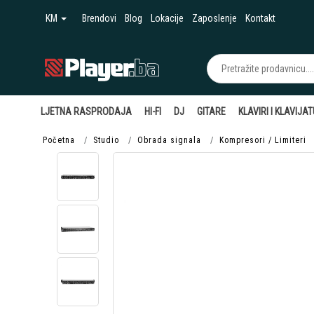
KM
Brendovi
Blog
Lokacije
Zaposlenje
Kontakt
LJETNA RASPRODAJA
HI-FI
DJ
GITARE
KLAVIRI I KLAVIJA
Početna
Studio
Obrada signala
Kompresori / Limiteri