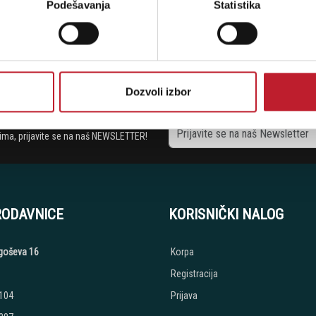
Podešavanja
Statistika
Dozvoli izbor
stima, prijavite se na naš NEWSLETTER!
RODAVNICE
KORISNIČKI NALOG
jegoševa 16
Korpa
Registracija
 104
Prijava