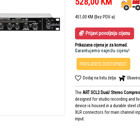
528,00
KM
451,00
KM
(Bez PDV-a)
Prijavi povoljniju cijenu
Prikazana cijena je za komad.
Garantujemo najnižu cijenu!
PROVJERITE DOSTUPNOST
Dodaj na listu želja
Obaves
The
ART SCL2 Dual/ Stereo Compress
designed for studio recording and l
device is housed in a durable steel
XLR connectors for main channel inp
input.