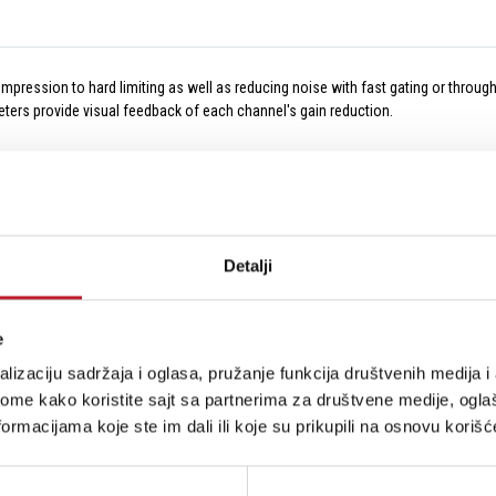
pression to hard limiting as well as reducing noise with fast gating or throug
eters provide visual feedback of each channel's gain reduction.
Detalji
e
lizaciju sadržaja i oglasa, pružanje funkcija društvenih medija i 
ome kako koristite sajt sa partnerima za društvene medije, oglaš
ormacijama koje ste im dali ili koje su prikupili na osnovu korišć