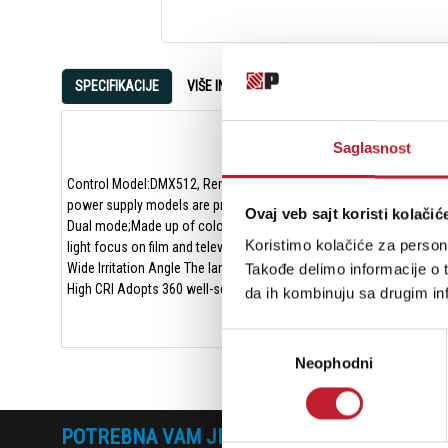
SPECIFIKACIJE
VIŠE INFORMACIJA
OCENE
Saglasnost
Control Model:DMX512, Remote controller, Mobile App and Panel c
power supply models are provided power input DC 26v/ AC110-240
Ovaj veb sajt koristi kolačić
Dual mode;Made up of colorful RGB full color mode and natural fil
Koristimo kolačiće za persona
light focus on film and television lights, movies, film and television
Wide Irritation Angle The lamp panel length is up to 40cm,greatly wid
Takođe delimo informacije o t
High CRI Adopts 360 well-selected high-quality lamp beads with big lu
da ih kombinuju sa drugim inf
Избор
Neophodni
сагласности
POTREBNA VAM JE POMOĆ? POZOVITE NAS!