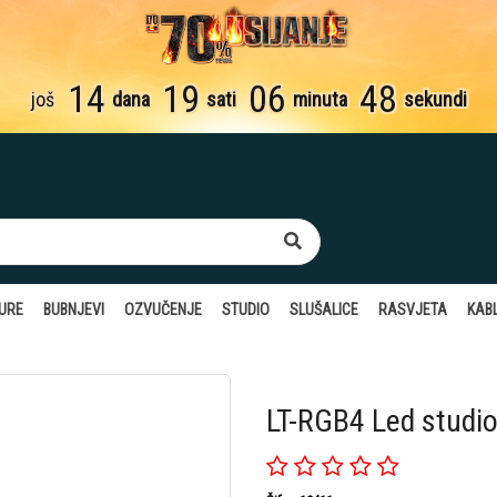
14
19
06
48
još
dana
sati
minuta
sekundi
TURE
BUBNJEVI
OZVUČENJE
STUDIO
SLUŠALICE
RASVJETA
KABL
LT-RGB4 Led studio 