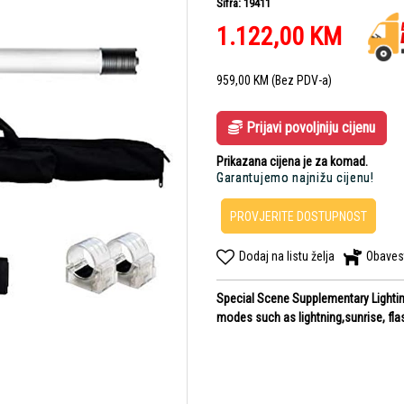
Šifra: 19411
1.122,00
KM
959,00
KM
(Bez PDV-a)
Prijavi povoljniju cijenu
Prikazana cijena je za komad.
Garantujemo najnižu cijenu!
PROVJERITE DOSTUPNOST
Dodaj na listu želja
Obaves
Special Scene Supplementary Lightin
modes such as lightning,sunrise, fla