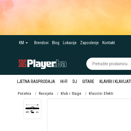
KM
Brendovi
Blog
Lokacije
Zaposlenje
Kontakt
LJETNA RASPRODAJA
HI-FI
DJ
GITARE
KLAVIRI I KLAVIJA
Početna
Rasvjeta
Klub i Stage
Klasični Efekti