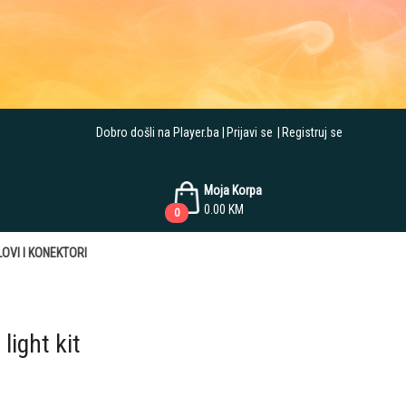
Dobro došli na Player.ba
Prijavi se
Registruj se
Moja Korpa
0.00
KM
0
OVI I KONEKTORI
light kit