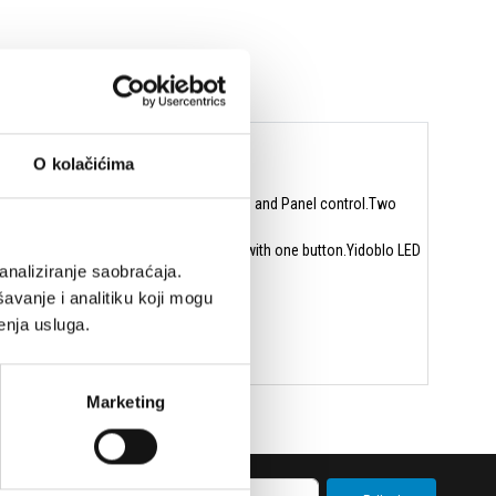
O kolačićima
:DMX512, Remote controller, Mobile App and Panel control.Two
 ,easy to switch to your required mode with one button.Yidoblo LED
analiziranje saobraćaja.
ting ,photos etc
plement.
avanje i analitiku koji mogu
ly restore the true color of the object.
enja usluga.
Marketing