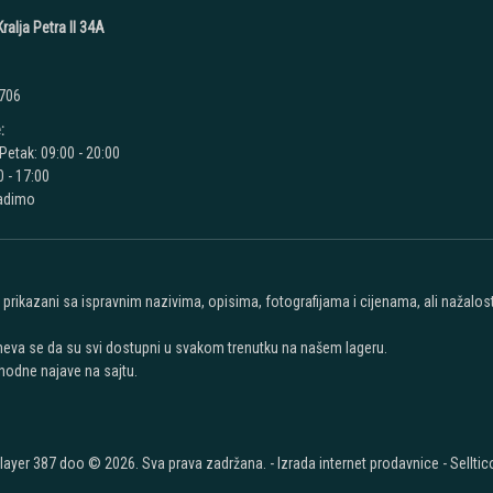
ralja Petra II 34A
 706
:
Petak: 09:00 - 20:00
 - 17:00
radimo
u prikazani sa ispravnim nazivima, opisima, fotografijama i cijenama, ali nažal
meva se da su svi dostupni u svakom trenutku na našem lageru.
hodne najave na sajtu.
layer 387 doo © 2026. Sva prava zadržana. -
Izrada internet prodavnice
-
Selltic