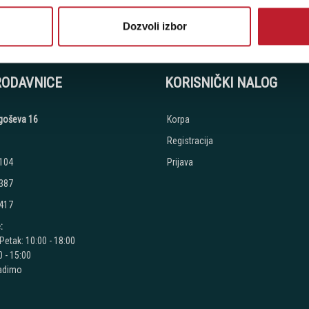
stima, prijavite se na naš NEWSLETTER!
Dozvoli izbor
RODAVNICE
KORISNIČKI NALOG
jegoševa 16
Korpa
Registracija
 104
Prijava
 387
 417
:
Petak: 10:00 - 18:00
 - 15:00
radimo