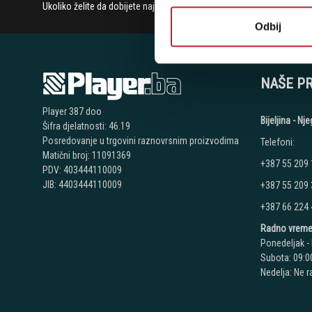
Ukoliko želite da dobijete najnovije informacije o novitetima i popu
Odbij
NAŠE P
Player 387 doo
Bijeljina - N
Šifra djelatnosti: 46.19
Posredovanje u trgovini raznovrsnim proizvodima
Telefoni:
Matični broj: 11091369
+387 55 209
PDV: 403444110009
JIB: 4403444110009
+387 55 209
+387 66 224
Radno vreme
Ponedeljak - 
Subota: 09:00
Nedelja: Ne 