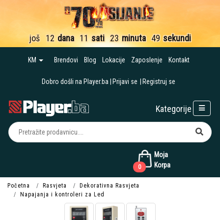
još
12
dana
11
sati
23
minuta
49
sekundi
KM
Brendovi
Blog
Lokacije
Zaposlenje
Kontakt
Dobro došli na Player.ba
Prijavi se
Registruj se
Kategorije
Moja
Korpa
0
Početna
Rasvjeta
Dekorativna Rasvjeta
Napajanja i kontroleri za Led