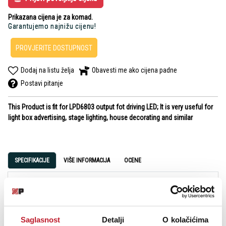
Prikazana cijena je za komad.
Garantujemo najnižu cijenu!
PROVJERITE DOSTUPNOST
Dodaj na listu želja
Obavesti me ako cijena padne
Postavi pitanje
This Product is fit for LPD6803 output fot driving LED; It is very useful for
light box advertising, stage lighting, house decorating and similar
SPECIFIKACIJE
VIŠE INFORMACIJA
OCENE
Inpud Voltage: DC12V
Working temperature: -20-60°C
Saglasnost
Detalji
O kolačićima