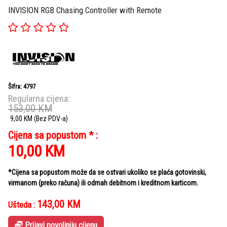
INVISION RGB Chasing Controller with Remote
Šifra: 4797
Regularna cijena:
153,00
KM
9,00
KM
(Bez PDV-a)
Cijena sa popustom * :
10,00
KM
*Cijena sa popustom može da se ostvari ukoliko se plaća gotovinski,
virmanom (preko računa) ili odmah debitnom i kreditnom karticom.
143,00
KM
Ušteda :
Prijavi povoljniju cijenu