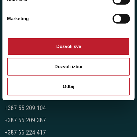
Player 387 doo
Šifra djelatnosti: 46.19
Marketing
Posredovanje u trgovini raznovrsnim proizvodima
Matični broj: 11091369
PDV: 403444110009
Dozvoli sve
JIB: 4403444110009
Dozvoli izbor
NAŠE PRODAVNICE
Bijeljina - Njegoševa 16
Odbij
Telefoni:
+387 55 209 104
+387 55 209 387
+387 66 224 417