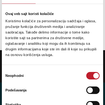
Rated power: 2.2W
Output: SPI signal
Ovaj veb sajt koristi kolačiće
Weight: 75g
Koristimo kolačiće za personalizaciju sadržaja i oglasa,
pružanje funkcija društvenih medija i analiziranje
Dimensions: 90*60*25mm
saobraćaja. Takođe delimo informacije o tome kako
koristite sajt sa partnerima za društvene medije,
oglašavanje i analitiku koji mogu da ih kombinuju sa
drugim informacijama koje ste im dali ili koje su prikupili
na osnovu korišćenja usluga.
POTREBNA VAM JE POMOĆ? POZOVITE NAS!
Ukoliko želite da dobijete najnovije informacije o novitetima i popustima,
prijavite se na naš NEWSLETTER!
Избор
Prijavi
Neophodni
сагласности
Podešavanja
Statistika