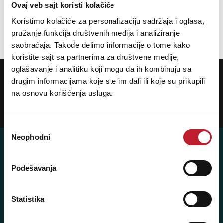
Ovaj veb sajt koristi kolačiće
Output Power: 100W
Koristimo kolačiće za personalizaciju sadržaja i oglasa,
pružanje funkcija društvenih medija i analiziranje
saobraćaja. Takođe delimo informacije o tome kako
koristite sajt sa partnerima za društvene medije,
oglašavanje i analitiku koji mogu da ih kombinuju sa
POTREBNA VAM JE POMOĆ? POZOVITE NAS!
Ukoliko želite da dobijete najnovije informacije o novitetima i popustima,
drugim informacijama koje ste im dali ili koje su prikupili
prijavite se na naš NEWSLETTER!
na osnovu korišćenja usluga.
Prijavi
Избор
Neophodni
сагласности
Podešavanja
Player 387 doo
Šifra djelatnosti: 46.19
Statistika
Posredovanje u trgovini raznovrsnim proizvodima