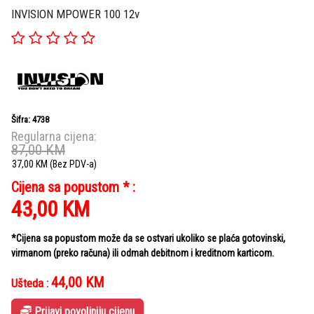
INVISION MPOWER 100 12v
Šifra: 4738
Regularna cijena:
87,00
KM
37,00
KM
(Bez PDV-a)
Cijena sa popustom * :
43,00
KM
*Cijena sa popustom može da se ostvari ukoliko se plaća gotovinski,
virmanom (preko računa) ili odmah debitnom i kreditnom karticom.
44,00
KM
Ušteda :
Prijavi povoljniju cijenu