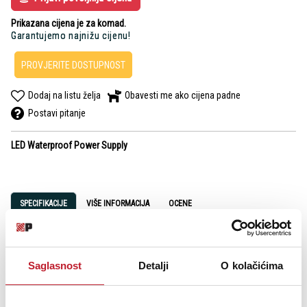
Prikazana cijena je za komad.
Garantujemo najnižu cijenu!
PROVJERITE DOSTUPNOST
Dodaj na listu želja
Obavesti me ako cijena padne
Postavi pitanje
LED Waterproof Power Supply
SPECIFIKACIJE
VIŠE INFORMACIJA
OCENE
Input voltage: 160-250V ~ 50/60Hz
Saglasnost
Detalji
O kolačićima
Output Voltage: 12V
Output Current: 8.33A