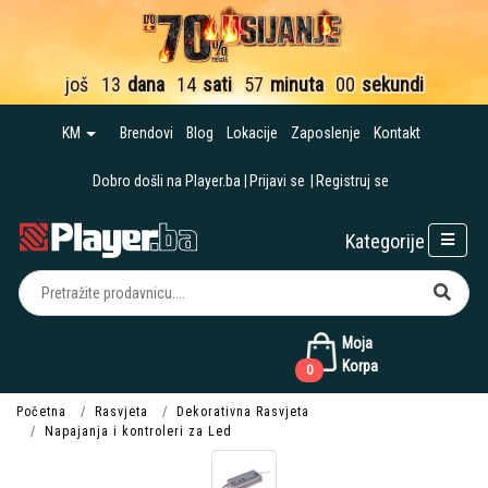
još
13
dana
14
sati
57
minuta
00
sekundi
KM
Brendovi
Blog
Lokacije
Zaposlenje
Kontakt
Dobro došli na Player.ba
Prijavi se
Registruj se
Kategorije
Moja
Korpa
0
Početna
Rasvjeta
Dekorativna Rasvjeta
Napajanja i kontroleri za Led