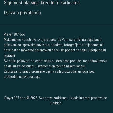
Sigurnost plaćanja kreditnim karticama
Izjava o privatnosti
Player 387 doo
Maksimalno koristi sve svoje resurse da Vam svi artikli na sajtu budu
prikazani sa ispravnim nazivima, opisima, fotografijama i cijenama, ali
nažalost ne možemo garantovati da su svi podaci na sajtu u potpunosti
ispravni.
Svi artikli prikazani na ovom sajtu su deo naše ponude i ne podrazumeva
se da su svi dostupni u svakom trenutku na našem lageru.
Zadržavamo pravo promjene cijena svih proizvoda i usluga, bez
prethodne najave na sajtu.
Player 387 doo © 2026. Sva prava zadržana. -
Izrada internet prodavnice
-
Selltico.