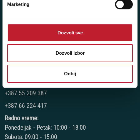
Matični broj: 11091369
Marketing
PDV: 403444110009
JIB: 4403444110009
Dozvoli sve
NAŠE PRODAVNICE
Dozvoli izbor
Bijeljina - Njegoševa 16
Telefoni:
Odbij
+387 55 209 104
+387 55 209 387
+387 66 224 417
Radno vreme:
Ponedeljak - Petak: 10:00 - 18:00
Subota: 09:00 - 15:00