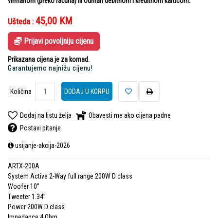
virmanom (preko računa) ili odmah debitnom i kreditnom karticom.
45,00
KM
Ušteda :
Prijavi povoljniju cijenu
Prikazana cijena je za komad.
Garantujemo najnižu cijenu!
Količina
DODAJ U KORPU
Dodaj na listu želja
Obavesti me ako cijena padne
Postavi pitanje
usijanje-akcija-2026
ARTX-200А
System Active 2-Way full range 200W D class
Woofer 10”
Tweeter 1.34”
Power 200W D class
Impedance 4 Ohm