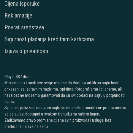
Cijena isporuke
Reklamacije
Povrat sredstava
Sigurnost plaćanja kreditnim karticama
Izjava o privatnosti
Player 387 doo
Maksimalno koristi sve svoje resurse da Vam svi artikli na sajtu budu
prikazani sa ispravnim nazivima, opisima, fotografijama i cijenama, ali
nažalost ne možemo garantovati da su svi podaci na sajtu u potpunosti
ispravni.
Svi artikli prikazani na ovom sajtu su deo naše ponude i ne podrazumeva
se da su svi dostupni u svakom trenutku na našem lageru.
Zadržavamo pravo promjene cijena svih proizvoda i usluga, bez
prethodne najave na sajtu.