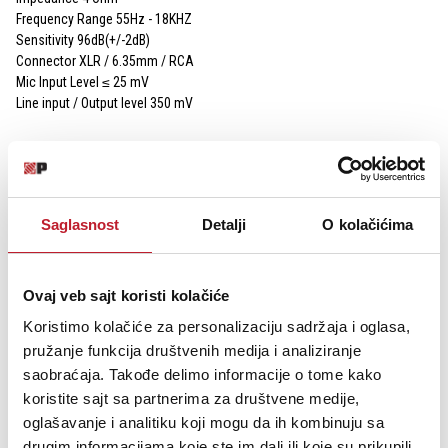
Frequency Range 55Hz - 18KHZ
Sensitivity 96dB(+/-2dB)
Connector XLR / 6.35mm / RCA
Mic Input Level ≤ 25 mV
Line input / Output level 350 mV
SPECIFIKACIJE
VIŠE INFORMACIJA
OCENE
Saglasnost
Detalji
O kolačićima
ARTX-200А
System Active 2-Way full range 200W D class
Woofer
10”
Ovaj veb sajt koristi kolačiće
Tweeter
1.34”
Koristimo kolačiće za personalizaciju sadržaja i oglasa,
Power
200W D class
pružanje funkcija društvenih medija i analiziranje
Impedance
4 Ohm
Frequency Range
55Hz - 18KHZ
saobraćaja. Takođe delimo informacije o tome kako
Sensitivity
96dB(+/-2dB)
koristite sajt sa partnerima za društvene medije,
Connector
XLR / 6.35mm / RCA
oglašavanje i analitiku koji mogu da ih kombinuju sa
Mic Input Level
≤ 25 mV
drugim informacijama koje ste im dali ili koje su prikupili