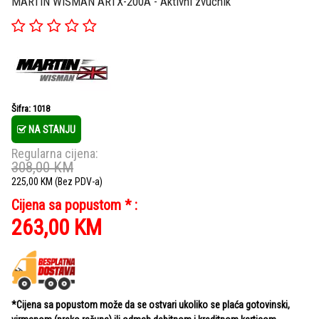
MARTIN WISMAN ARTX-200A - Aktivni zvučnik
Šifra: 1018
NA STANJU
Regularna cijena:
308,00
KM
225,00
KM
(Bez PDV-a)
Cijena sa popustom * :
263,00
KM
*Cijena sa popustom može da se ostvari ukoliko se plaća gotovinski,