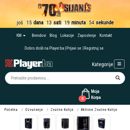
još
15
dana
13
sati
19
minuta
54
sekunde
KM
Brendovi
Blog
Lokacije
Zaposlenje
Kontakt
Dobro došli na Player.ba
Prijavi se
Registruj se
Kategorije
Moja
Korpa
0
Početna
Ozvučenje
Zvučne Kutije
Aktivne Zvučne Kutije