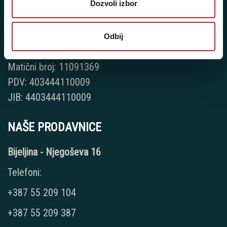
Dozvoli izbor
Player 387 doo
Šifra djelatnosti: 46.19
Odbij
Posredovanje u trgovini raznovrsnim proizvodima
Matični broj: 11091369
PDV: 403444110009
JIB: 4403444110009
NAŠE PRODAVNICE
Bijeljina - Njegoševa 16
Telefoni:
+387 55 209 104
+387 55 209 387