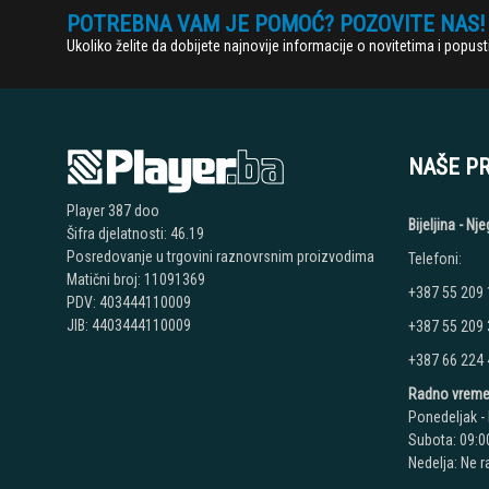
POTREBNA VAM JE POMOĆ? POZOVITE NAS!
Ukoliko želite da dobijete najnovije informacije o novitetima i popu
NAŠE P
Player 387 doo
Bijeljina - N
Šifra djelatnosti: 46.19
Posredovanje u trgovini raznovrsnim proizvodima
Telefoni:
Matični broj: 11091369
+387 55 209
PDV: 403444110009
JIB: 4403444110009
+387 55 209
+387 66 224
Radno vreme
Ponedeljak - 
Subota: 09:00
Nedelja: Ne 