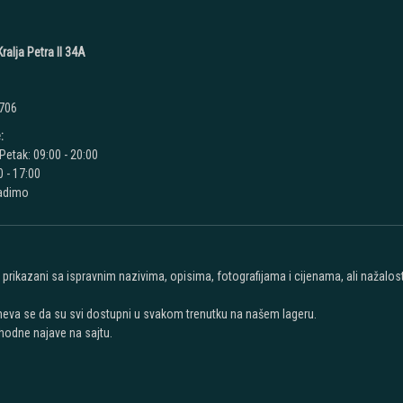
ralja Petra II 34A
 706
:
Petak: 09:00 - 20:00
 - 17:00
radimo
u prikazani sa ispravnim nazivima, opisima, fotografijama i cijenama, ali nažal
meva se da su svi dostupni u svakom trenutku na našem lageru.
hodne najave na sajtu.