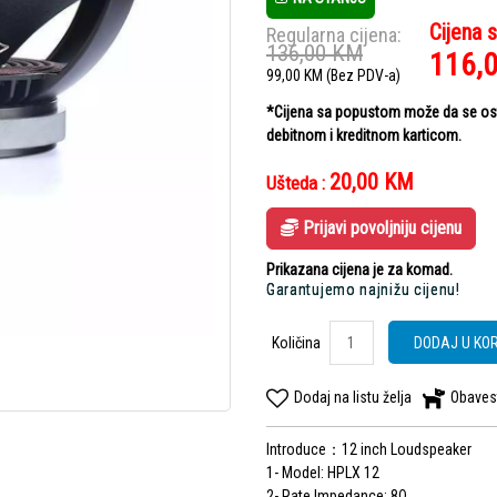
Cijena 
Regularna cijena:
136,00
KM
116,
99,00
KM
(Bez PDV-a)
*Cijena sa popustom može da se ostv
debitnom i kreditnom karticom.
20,00
KM
Ušteda :
Prijavi povoljniju cijenu
Prikazana cijena je za komad.
Garantujemo najnižu cijenu!
Količina
DODAJ U KO
Dodaj na listu želja
Obaves
Introduce：12 inch Loudspeaker
1- Model: HPLX 12
2- Rate Impedance: 8Ω