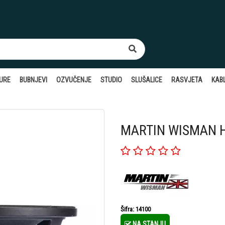
TURE
BUBNJEVI
OZVUČENJE
STUDIO
SLUŠALICE
RASVJETA
KABL
MARTIN WISMAN HP
Šifra: 14100
NA STANJU