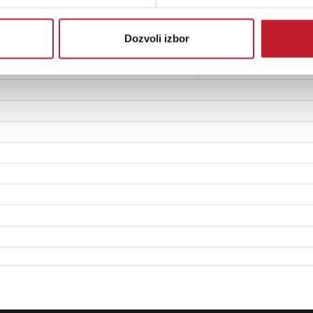
Cms
Vas
Dozvoli izbor
Sd
η0