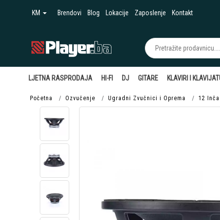
KM
Brendovi
Blog
Lokacije
Zaposlenje
Kontakt
LJETNA RASPRODAJA
HI-FI
DJ
GITARE
KLAVIRI I KLAVIJA
Početna
Ozvučenje
Ugradni Zvučnici i Oprema
12 Inča