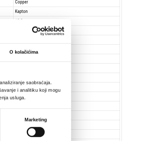
Copper
Kapton
15.5mm
8mm
Polycotton
M-roll
O kolačićima
Ferrite Ring
46Hz
analiziranje saobraćaja.
5.2Ω
avanje i analitiku koji mogu
15.20
enja usluga.
0.38
0.37
Marketing
16.2T.m
66gr