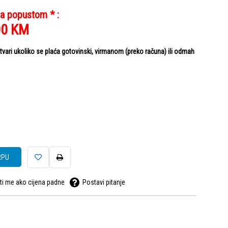
sa popustom * :
00
KM
ari ukoliko se plaća gotovinski, virmanom (preko računa) ili odmah
RPU
ti me ako cijena padne
Postavi pitanje