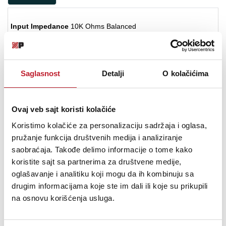
Input Impedance
10K Ohms Balanced
Output Impedance
10K Ohms Unbalanced
Input Level (max)
+12dB
Saglasnost
Detalji
O kolačićima
Frequency Response
20Hz - 20 KHz ± 0.5dB
THD at Max Output
0.2% 30 Hz - 20KHz
Ovaj veb sajt koristi kolačiće
Insertion Loss
0.75dB @ 1 KHz (600 Ohm source)
Koristimo kolačiće za personalizaciju sadržaja i oglasa,
pružanje funkcija društvenih medija i analiziranje
Input Connector
3 pin female XLR, wired Pin 1 Ground, Pin 2 + Hot, Pin 3 - Cold.
saobraćaja. Takođe delimo informacije o tome kako
Chassis Ground connected to XLR Pin 1
koristite sajt sa partnerima za društvene medije,
oglašavanje i analitiku koji mogu da ih kombinuju sa
Output Connectors
Dual stereo RCA connectors
drugim informacijama koje ste im dali ili koje su prikupili
Construction
na osnovu korišćenja usluga.
All-steel powdercoated chassis, fibreglass PCB, ultra low noise
audio transformer