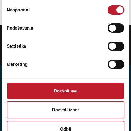
Избор
Neophodni
сагласности
Podešavanja
POTREBNA VAM JE POMOĆ? POZOVITE NAS!
Ukoliko želite da dobijete najnovije informacije o novitetima i popustima,
prijavite se na naš NEWSLETTER!
Statistika
Prijavi
Marketing
Dozvoli sve
Player 387 doo
Šifra djelatnosti: 46.19
Dozvoli izbor
Posredovanje u trgovini raznovrsnim proizvodima
Matični broj: 11091369
Odbij