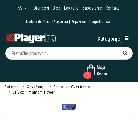
KM
Brendovi
Blog
Lokacije
Zaposlenje
Kontakt
Dobro došli na Player.ba
Prijavi se
Registruj se
Kategorije
Moja
Korpa
0
Početna
Ozvučenje
Pribor za Ozvučenje
DI Box i Phantom Power