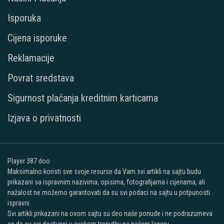
Isporuka
Cijena isporuke
Reklamacije
Povrat sredstava
Sigurnost plaćanja kreditnim karticama
Izjava o privatnosti
Player 387 doo
Maksimalno koristi sve svoje resurse da Vam svi artikli na sajtu budu
prikazani sa ispravnim nazivima, opisima, fotografijama i cijenama, ali
nažalost ne možemo garantovati da su svi podaci na sajtu u potpunosti
ispravni.
Svi artikli prikazani na ovom sajtu su deo naše ponude i ne podrazumeva
se da su svi dostupni u svakom trenutku na našem lageru.