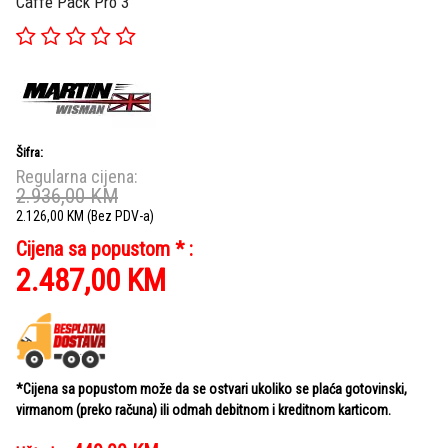
Caffe Pack Pro 3
Šifra:
Regularna cijena:
2.936,00
KM
2.126,00
KM
(Bez PDV-a)
Cijena sa popustom * :
2.487,00
KM
*Cijena sa popustom može da se ostvari ukoliko se plaća gotovinski,
virmanom (preko računa) ili odmah debitnom i kreditnom karticom.