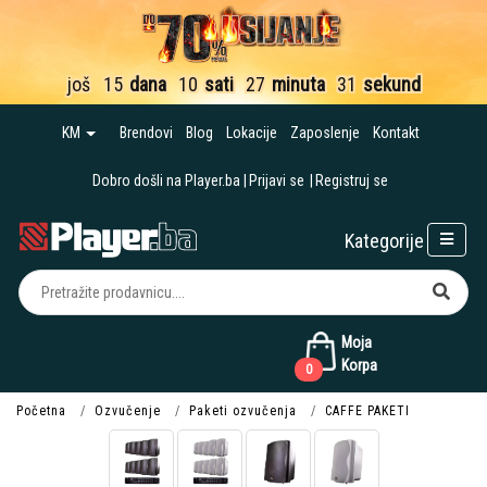
još
15
dana
10
sati
27
minuta
31
sekund
KM
Brendovi
Blog
Lokacije
Zaposlenje
Kontakt
Dobro došli na Player.ba
Prijavi se
Registruj se
Kategorije
Moja
Korpa
0
Početna
Ozvučenje
Paketi ozvučenja
CAFFE PAKETI