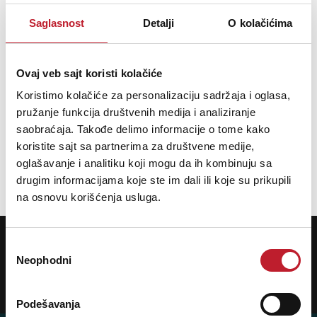
wisman-tpu-3350---100v-pojacalo
Saglasnost
Detalji
O kolačićima
https://www.player.rs/ozvucenje/instalacijski-zvucnici/nazidni-
zvucnici/martin-wisman-monitor-8100-black---nazidni-zvucnik
Ovaj veb sajt koristi kolačiće
https://www.player.rs/ozvucenje/instalacijski-zvucnici/nazidni-
zvucnici/martin-wisman-monitor-8100-white---nazidni-zvucnik
Koristimo kolačiće za personalizaciju sadržaja i oglasa,
pružanje funkcija društvenih medija i analiziranje
saobraćaja. Takođe delimo informacije o tome kako
koristite sajt sa partnerima za društvene medije,
oglašavanje i analitiku koji mogu da ih kombinuju sa
drugim informacijama koje ste im dali ili koje su prikupili
na osnovu korišćenja usluga.
POTREBNA VAM JE POMOĆ? POZOVITE NAS!
Ukoliko želite da dobijete najnovije informacije o novitetima i popustima,
Избор
prijavite se na naš NEWSLETTER!
Neophodni
сагласности
Prijavi
Podešavanja