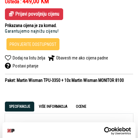
449,00
KM
Ušteda :
Prijavi povoljniju cijenu
Prikazana cijena je za komad.
Garantujemo najnižu cijenu!
PROVJERITE DOSTUPNOST
Dodaj na listu želja
Obavesti me ako cijena padne
Postavi pitanje
Paket: Martin Wisman TPU-3350 + 10x Martin Wisman MONITOR 8100
SPECIFIKACIJE
VIŠE INFORMACIJA
OCENE
Više informacija na linkovima:
https://www.player.rs/ozvucenje/pojacala/100v-pojacala/martin-