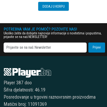
DODAJ U KORPU
POTREBNA VAM JE POMOĆ? POZOVITE NAS!
Ukoliko želite da dobijete najnovije informacije o novitetima i popustima,
prijavite se na naš NEWSLETTER!
Prijavi
Player 387 doo
Šifra djelatnosti: 46.19
Posredovanje u trgovini raznovrsnim proizvodima
Matični broj: 11091369