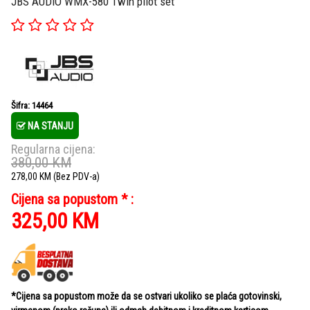
JBS AUDIO WMX-580 Twin pilot set
Šifra: 14464
NA STANJU
Regularna cijena:
380,00
KM
278,00
KM
(Bez PDV-a)
Cijena sa popustom * :
325,00
KM
*Cijena sa popustom može da se ostvari ukoliko se plaća gotovinski,