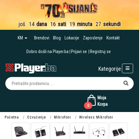
još
14
dana
16
sati
19
minuta
27
sekundi
KM
Brendovi
Blog
Lokacije
Zaposlenje
Kontakt
Dobro došli na Player.ba
Prijavi se
Registruj se
Kategorije
Moja
Korpa
0
Početna
Ozvučenje
Mikrofoni
Wireless Mikrofoni