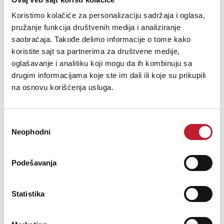
Modulation Model: FM
SNR: 90db
Koristimo kolačiće za personalizaciju sadržaja i oglasa,
Sensitivity: -90dbm
pružanje funkcija društvenih medija i analiziranje
Frequency response: 40~17KHz
saobraćaja. Takođe delimo informacije o tome kako
Channel interval: 600ohm
koristite sajt sa partnerima za društvene medije,
T.H.D: 1%
oglašavanje i analitiku koji mogu da ih kombinuju sa
Output impendance: 600ohm
drugim informacijama koje ste im dali ili koje su prikupili
Power Supply: 5V
Power Consumption: <300mA
na osnovu korišćenja usluga.
Избор
Handheld transmiter
Neophodni
сагласности
Power output: 10dBm
Frequency response: 40kHz~17KHz
Power supply (Normal battery): 3V
Podešavanja
Power supply (Lithium battery): 4.2V
Statistika
Body pack transmiter
Power output: 10dBm
Frequency response: 40kHz~16KHz