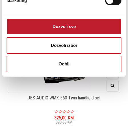
Marketing
Power supply: 3V
Dozvoli sve
Dozvoli izbor
Odbij
JBS AUDIO WMX-560 Twin handheld set
325,00
KM
380,00
KM