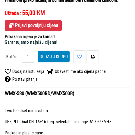
virmanom (preko računa) ili odmah debitnom i kreditnom karticom.
55,00
KM
Ušteda :
Prijavi povoljniju cijenu
Prikazana cijena je za komad.
Garantujemo najnižu cijenu!
Količina
DODAJ U KORPU
Dodaj na listu želja
Obavesti me ako cijena padne
Postavi pitanje
WMX-580 (WMX500RD/WMX500B)
Two headset mic system
UHF, PLL, Dual CH, 16+16 freq. selectable in range: 617-663MHz
Packed in plastic case