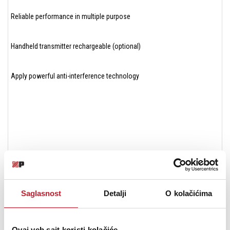
Reliable performance in multiple purpose
Handheld transmitter rechargeable (optional)
Apply powerful anti-interference technology
SPECIFICATION
Saglasnost
Detalji
O kolačićima
Receiver
Frequency Range: 500-980MHz
Channels: 16 Channels
Ovaj veb sajt koristi kolačiće