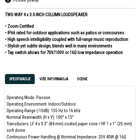
TWO-WAY 4 x 3.3-INCH COLUMN LOUDSPEAKER
• Zoom Certified
• IP66 rated for outdoor applications such as patios or concourses
• High speech intelligibility coupled with full-range music reproduction
• Stylish yet subtle design; blends well in many environments
• Tap switch allows for 70V/100V or 16Ω low impedance operation
SPECIFIKACIJE
VIŠE INFORMACIJA
OCENE
Operating Mode: Passive
Operating Environment: Indoor/Outdoor
Operating Range (-10dB): 155 Hz to 16 kHz
Nominal Beamwidth (H x V): 100° x 15°
Transducers: LF 4 x 3.3" (84 mm) coated paper cone / HF 1 x 1" (25 mm)
soft dome
Continuous Power Handling @ Nominal Impedance: 25V 40W @ 16Ω