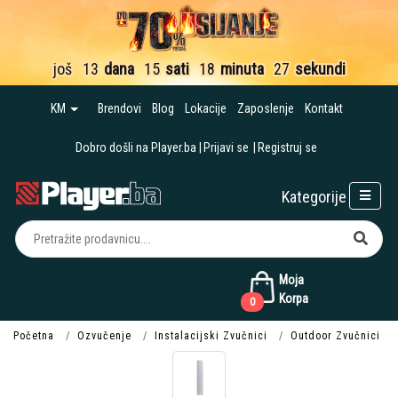
još
13
dana
15
sati
18
minuta
27
sekundi
KM
Brendovi
Blog
Lokacije
Zaposlenje
Kontakt
Dobro došli na Player.ba
Prijavi se
Registruj se
Kategorije
Moja
Korpa
0
Početna
Ozvučenje
Instalacijski Zvučnici
Outdoor Zvučnici