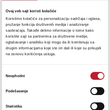
DESCRIPTION
Ovaj veb sajt koristi kolačiće
The Desono COLW41 two-way 4 x 3.3"
column loudspeaker is an excellent
Koristimo kolačiće za personalizaciju sadržaja i oglasa,
choice when sonic clarity and predictable
pružanje funkcija društvenih medija i analiziranje
directional control are required from an
saobraćaja. Takođe delimo informacije o tome kako
unobtrusive loudspeaker designed to blend
koristite sajt sa partnerima za društvene medije,
in with the background.
oglašavanje i analitiku koji mogu da ih kombinuju sa
The highly-focused dispersion pattern
drugim informacijama koje ste im dali ili koje su prikupili
and improved speech intelligibility of the
na osnovu korišćenja usluga.
COLW41 enables it to excel in reverberant
environments like houses of worship and
auditoria, while it's weather-resistant
construction allows it to be used in outdoor
Избор
applications such as patios or concourses
Neophodni
сагласности
The COLW41 utilizes a 4-position
switchable transformer ranging from
7.5W to 40W with low-impedance bypass
Podešavanja
for constant-voltage operation, making
it an excellent choice for large areas of
BGM.
Statistika