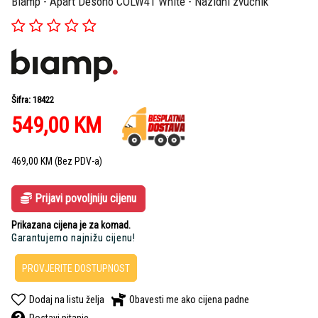
Biamp - Apart Desono COLW41 White - Nazidni zvučnik
Šifra: 18422
549,00
KM
469,00
KM
(Bez PDV-a)
Prijavi povoljniju cijenu
Prikazana cijena je za komad.
Garantujemo najnižu cijenu!
PROVJERITE DOSTUPNOST
Dodaj na listu želja
Obavesti me ako cijena padne
Postavi pitanje