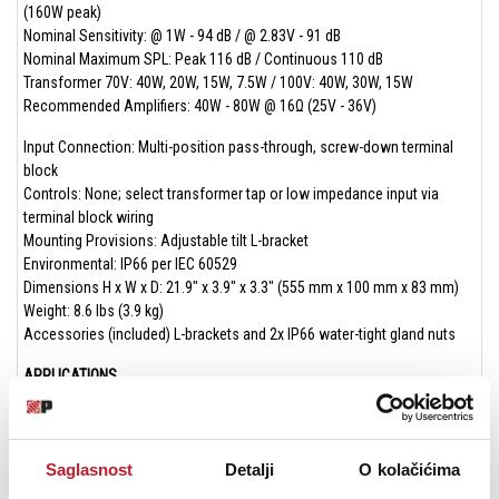
(160W peak)
Nominal Sensitivity: @ 1W - 94 dB / @ 2.83V - 91 dB
Nominal Maximum SPL: Peak 116 dB / Continuous 110 dB
Transformer 70V: 40W, 20W, 15W, 7.5W / 100V: 40W, 30W, 15W
Recommended Amplifiers: 40W - 80W @ 16Ω (25V - 36V)
Input Connection: Multi-position pass-through, screw-down terminal
block
Controls: None; select transformer tap or low impedance input via
terminal block wiring
Mounting Provisions: Adjustable tilt L-bracket
Environmental: IP66 per IEC 60529
Dimensions H x W x D: 21.9" x 3.9" x 3.3" (555 mm x 100 mm x 83 mm)
Weight: 8.6 lbs (3.9 kg)
Accessories (included) L-brackets and 2x IP66 water-tight gland nuts
APPLICATIONS
Houses of Worship · Retail Outlets · Hotels
Bars and Restaurants · Courtrooms ·
Auditoria · Theaters · Museums · Airports
Saglasnost
Detalji
O kolačićima
Corporate Meeting Rooms