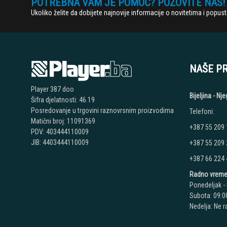
POTREBNA VAM JE POMOĆ? POZOVITE NAS!
Ukoliko želite da dobijete najnovije informacije o novitetima i popu
NAŠE P
Player 387 doo
Bijeljina - N
Šifra djelatnosti: 46.19
Posredovanje u trgovini raznovrsnim proizvodima
Telefoni:
Matični broj: 11091369
+387 55 209
PDV: 403444110009
JIB: 4403444110009
+387 55 209
+387 66 224
Radno vreme
Ponedeljak - 
Subota: 09:00
Nedelja: Ne 