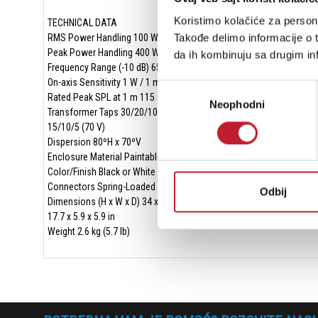
Koristimo kolačiće za persona
TECHNICAL DATA
Takođe delimo informacije o t
RMS Power Handling 100 W
Peak Power Handling 400 W
da ih kombinuju sa drugim inf
Frequency Range (-10 dB) 65 Hz-22 kHz
On-axis Sensitivity 1 W / 1 m 89 dB SPL
Избор
Rated Peak SPL at 1 m 115 dB
Neophodni
сагласности
Transformer Taps 30/20/10 W (100 V)
15/10/5 (70 V)
Dispersion 80ºH x 70ºV
Enclosure Material Paintable ABS Plastic
Color/Finish Black or White
Connectors Spring-Loaded Terminals
Odbij
Dimensions (H x W x D) 34 x 15 x 15 cm
17.7 x 5.9 x 5.9 in
Weight 2.6 kg (5.7 lb)