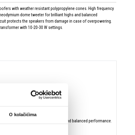
ofers with weather resistant polypropylene cones. High frequency
neodymium dome tweeter for brilliant highs and balanced
cuit protects the speakers from damage in case of overpowering.
 transformer with 10-20-30 W settings.
O kolačićima
mium dome tweeter for brilliant highs and balanced performance.
0-30 W settings.