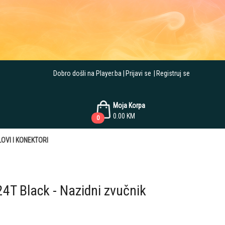
Dobro došli na Player.ba
Prijavi se
Registruj se
Moja Korpa
0.00
KM
0
OVI I KONEKTORI
T Black - Nazidni zvučnik