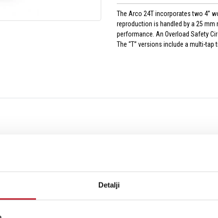
The Arco 24T incorporates two 4” wo
reproduction is handled by a 25 mm 
performance. An Overload Safety Cir
The “T” versions include a multi-tap
s
Detalji
polypropylene cones. High frequency reproduction is handled by a 25 mm neody
se of overpowering. The “T” versions include a multi-tap transformer with 10-2
e