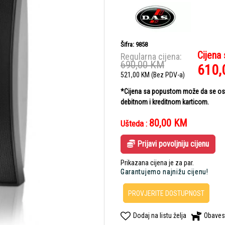
Šifra: 9858
Cijena
Regularna cijena:
690,00
KM
610,
521,00
KM
(Bez PDV-a)
*Cijena sa popustom može da se ostv
debitnom i kreditnom karticom.
80,00
KM
Ušteda :
Prijavi povoljniju cijenu
Prikazana cijena je za par.
Garantujemo najnižu cijenu!
PROVJERITE DOSTUPNOST
Dodaj na listu želja
Obaves