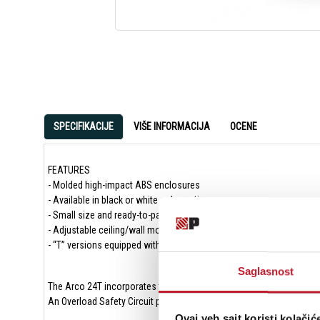
SPECIFIKACIJE
VIŠE INFORMACIJA
OCENE
FEATURES
- Molded high-impact ABS enclosures
- Available in black or white color options
- Small size and ready-to-paint exterior
- Adjustable ceiling/wall mount
- “T” versions equipped with factory-installed multi-tap transformer
Saglasnost
The Arco 24T incorporates two 4” woofers with weather resistant 
An Overload Safety Circuit protects the speakers from damage in ca
Ovaj veb sajt koristi kolačić