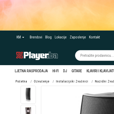
KM
Brendovi
Blog
Lokacije
Zaposlenje
Kontakt
LJETNA RASPRODAJA
HI-FI
DJ
GITARE
KLAVIRI I KLAVIJA
Početna
Ozvučenje
Instalacijski Zvučnici
Nazidni Zvuč