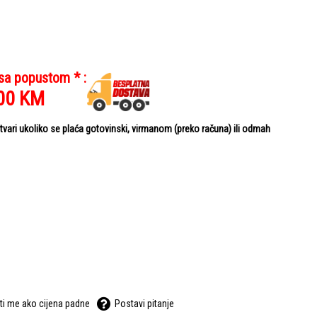
 sa popustom * :
00
KM
ari ukoliko se plaća gotovinski, virmanom (preko računa) ili odmah
ti me ako cijena padne
Postavi pitanje