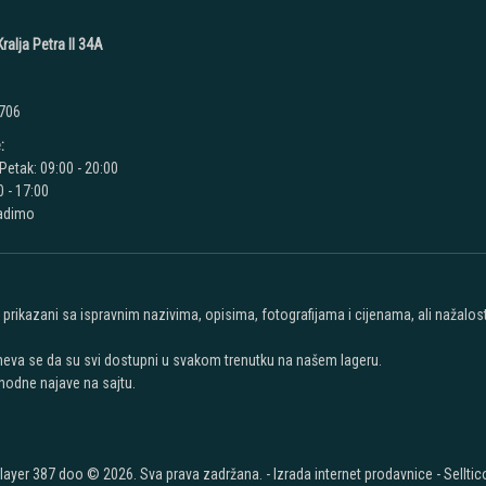
ralja Petra II 34A
 706
:
Petak: 09:00 - 20:00
 - 17:00
radimo
u prikazani sa ispravnim nazivima, opisima, fotografijama i cijenama, ali nažal
meva se da su svi dostupni u svakom trenutku na našem lageru.
hodne najave na sajtu.
layer 387 doo © 2026. Sva prava zadržana. -
Izrada internet prodavnice
-
Selltic