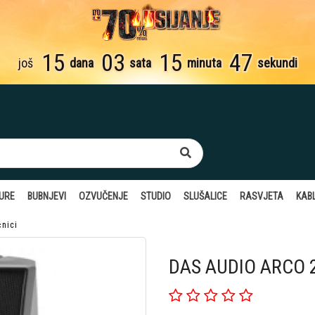
15
03
15
46
još
dana
sata
minuta
sekundi
TURE
BUBNJEVI
OZVUČENJE
STUDIO
SLUŠALICE
RASVJETA
KABL
nici
DAS AUDIO ARCO 24