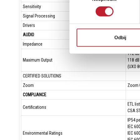
Sensitivity
(1W/1m
Signal Processing
Require
Drivers
LF 1 x 
AUDIO
Odbij
Impedance
8Ω
112 dB
Maximum Output
118 dB
(UXO 8
CERTIFIED SOLUTIONS
Zoom
Zoom C
COMPLIANCE
ETL li
Certifications
CSA ST
IP54 p
IEC 600
Environmental Ratings
IEC 600
IEC 60