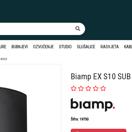
TURE
BUBNJEVI
OZVUČENJE
STUDIO
SLUŠALICE
RASVJETA
KABL
nici
Biamp EX S10 SUB U
Šifra: 19750