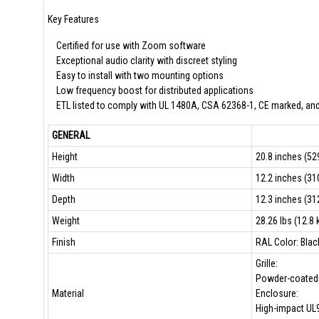
Key Features
Certified for use with Zoom software
Exceptional audio clarity with discreet styling
Easy to install with two mounting options
Low frequency boost for distributed applications
ETL listed to comply with UL 1480A, CSA 62368-1, CE marked, an
GENERAL
Height
20.8 inches (5
Width
12.2 inches (3
Depth
12.3 inches (3
Weight
28.26 lbs (12.8 
Finish
RAL Color: Bla
Grille:
Powder-coated 
Material
Enclosure:
High-impact UL9