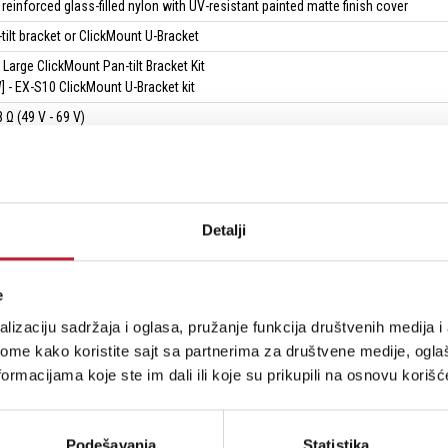
 reinforced glass-filled nylon with UV-resistant painted matte finish cover
tilt bracket or ClickMount U-Bracket
 Large ClickMount Pan-tilt Bracket Kit
] - EX-S10 ClickMount U-Bracket kit
 Ω (49 V - 69 V)
Detalji
e
h surface mount subwoofer
lizaciju sadržaja i oglasa, pružanje funkcija društvenih medija i 
e, low impedance
ome kako koristite sajt sa partnerima za društvene medije, oglaš
ormacijama koje ste im dali ili koje su prikupili na osnovu korišć
- 140 kHz
rectional
 10 inches (250 mm) treated paper cone
Podešavanja
Statistika