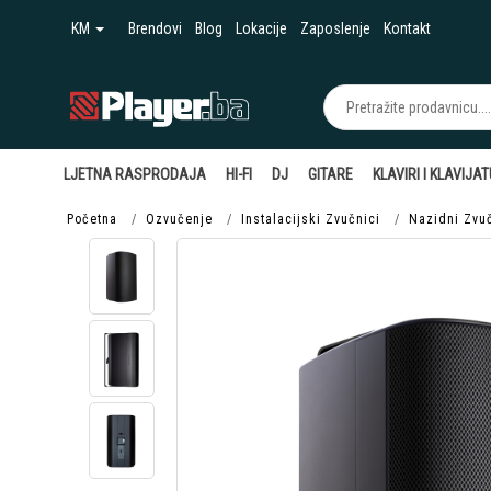
KM
Brendovi
Blog
Lokacije
Zaposlenje
Kontakt
LJETNA RASPRODAJA
HI-FI
DJ
GITARE
KLAVIRI I KLAVIJA
Početna
Ozvučenje
Instalacijski Zvučnici
Nazidni Zvuč