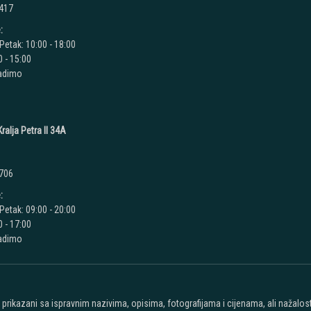
 417
:
Petak: 10:00 - 18:00
 - 15:00
radimo
ralja Petra II 34A
 706
:
Petak: 09:00 - 20:00
 - 17:00
radimo
u prikazani sa ispravnim nazivima, opisima, fotografijama i cijenama, ali nažal