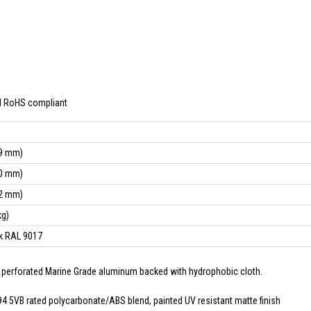
d RoHS compliant
29 mm)
10 mm)
12 mm)
kg)
ck RAL 9017
perforated Marine Grade aluminum backed with hydrophobic cloth.
4 5VB rated polycarbonate/ABS blend, painted UV resistant matte finish