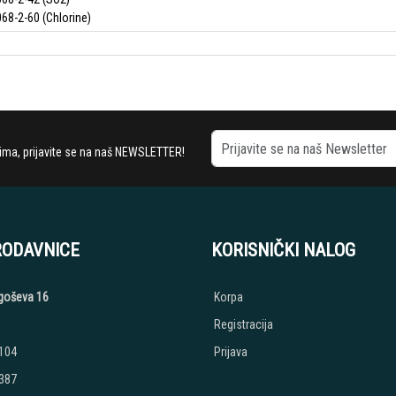
68-2-60 (Chlorine)
stima, prijavite se na naš NEWSLETTER!
RODAVNICE
KORISNIČKI NALOG
jegoševa 16
Korpa
Registracija
 104
Prijava
 387