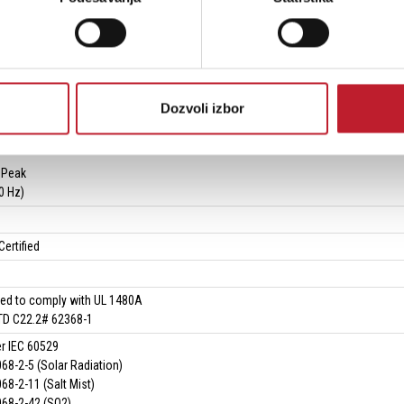
) 89 dB
d Processing: 35 Hz, 18 dB high-pass filter; DSP preset
10 inches
Dozvoli izbor
 Peak
0 Hz)
ertified
sted to comply with UL 1480A
D C22.2# 62368-1
er IEC 60529
68-2-5 (Solar Radiation)
68-2-11 (Salt Mist)
068-2-42 (SO2)