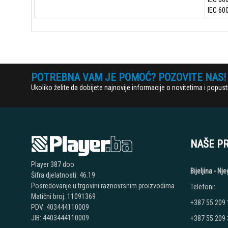
IEC 600
POTREBNA VAM JE POMOĆ? POZOVITE NAS!
Ukoliko želite da dobijete najnovije informacije o novitetima i popu
NAŠE P
Player 387 doo
Bijeljina - N
Šifra djelatnosti: 46.19
Posredovanje u trgovini raznovrsnim proizvodima
Telefoni:
Matični broj: 11091369
+387 55 209
PDV: 403444110009
JIB: 4403444110009
+387 55 209