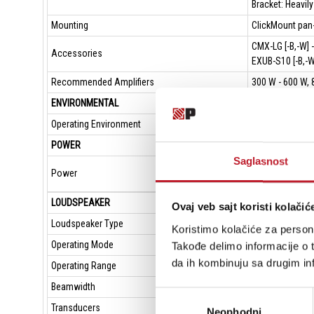
Bracket: Heavily
Mounting
ClickMount pan-
CMX-LG [-B,-W] -
Accessories
EXUB-S10 [-B,-W
Recommended Amplifiers
300 W - 600 W, 8
ENVIRONMENTAL
Operating Environment
Indoor/Outdoor
POWER
Saglasnost
300W Cont.
Power
1200W Peak
LOUDSPEAKER
Ovaj veb sajt koristi kolačić
Loudspeaker Type
10-inc
Koristimo kolačiće za persona
Operating Mode
Passiv
Takođe delimo informacije o t
da ih kombinuju sa drugim inf
Operating Range
38 Hz 
Beamwidth
Omnidi
Избор
Transducers
LF 1 x
Neophodni
сагласности