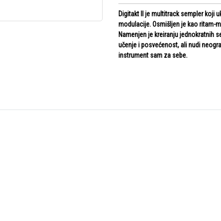
Digitakt II je multitrack sempler koji
modulacije. Osmišljen je kao ritam-m
Namenjen je kreiranju jednokratnih se
učenje i posvećenost, ali nudi neog
instrument sam za sebe.