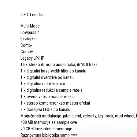
5 FLTR endžina:
Multi-Mode
Lowpass 4
Ekvilajzer
Comb-
Comb+
Legacy LP/HP
16 × stereo ili mono audio traka, ili MIDI traka
1 × digitalni base-width filter po kanalu
1 × digitalni overdrive po kanalu
1 × digitalna redukcija bita
1 × digitalna redukcija sample rate-a
1 × overdrive kao master efekat
1 × stereo kompresor kao master efekat
3 × dodeljiva LFO-a po kanalu
Mogućnosti modulacije: pitch bend, velocity, key track, mod wheel, 
400 MB memorije za sample-ove
20 GB +Drive interne memorije
Raznovrsna biblioteka samplova