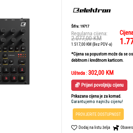
Šifra: 19717
Cijen
Regularna cijena:
2.077,00
KM
1.7
1.517,00
KM
(Bez PDV-a)
*Cijena sa popustom može da se ostv
debitnom i kreditnom karticom.
302,00
KM
Ušteda :
Prijavi povoljniju cijenu
Prikazana cijena je za komad.
Garantujemo najnižu cijenu!
PROVJERITE DOSTUPNOST
Dodaj na listu želja
Obaves