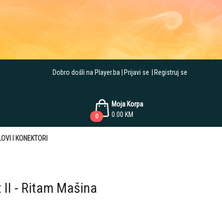
Dobro došli na Player.ba
Prijavi se
Registruj se
Moja Korpa
0.00
KM
0
OVI I KONEKTORI
II - Ritam Mašina