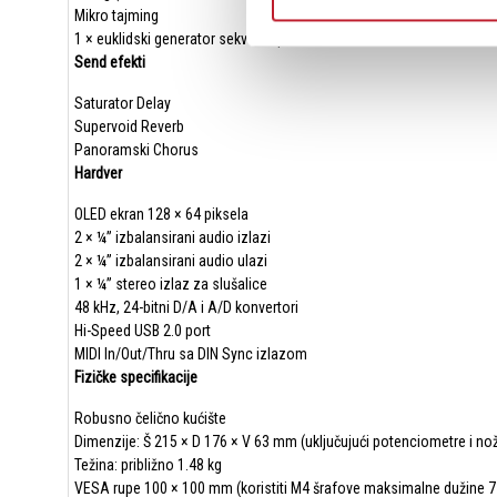
Mikro tajming
1 × euklidski generator sekvenci po kanalu
Send efekti
Saturator Delay
Supervoid Reverb
Panoramski Chorus
Hardver
OLED ekran 128 × 64 piksela
2 × ¼” izbalansirani audio izlazi
2 × ¼” izbalansirani audio ulazi
1 × ¼” stereo izlaz za slušalice
48 kHz, 24-bitni D/A i A/D konvertori
Hi-Speed USB 2.0 port
MIDI In/Out/Thru sa DIN Sync izlazom
Fizičke specifikacije
Robusno čelično kućište
Dimenzije: Š 215 × D 176 × V 63 mm (uključujući potenciometre i nož
Težina: približno 1.48 kg
VESA rupe 100 × 100 mm (koristiti M4 šrafove maksimalne dužine 