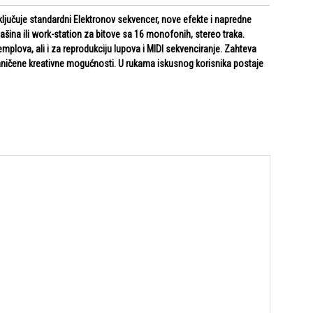
 uključuje standardni Elektronov sekvencer, nove efekte i napredne
ašina ili work-station za bitove sa 16 monofonih, stereo traka.
mplova, ali i za reprodukciju lupova i MIDI sekvenciranje. Zahteva
raničene kreativne mogućnosti. U rukama iskusnog korisnika postaje