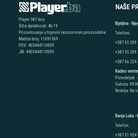
NAŠE P
Player 387 doo
Bijeljina - N
Šifra djelatnosti: 46.19
Posredovanje u trgovini raznovrsnim proizvodima
Telefoni:
Matični broj: 11091369
+387 55 209
PDV: 403444110009
JIB: 4403444110009
+387 55 209
+387 66 224
Radno vreme
Ponedeljak - 
Subota: 09:00
Nedelja: Ne 
Banja Luka - K
Telefon:
+387 51 924