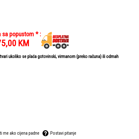
a sa popustom * :
75,00
KM
ari ukoliko se plaća gotovinski, virmanom (preko računa) ili odmah
ti me ako cijena padne
Postavi pitanje