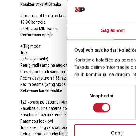
Karakteristike MIDI traka
4-tonska polifonija po koraku
16 CC kontrola
2 LFO-a po MIDI kanalu
Saglasnost
Performans opcije
4 Trig moda:
Ovaj veb sajt koristi kolačić
Trake
Jačina (velocity)
Koristimo kolačiće za persona
Retrig (radi samo na audio trakama)
Takođe delimo informacije o t
Preset pool (radi samo na audio trakama)
da ih kombinuju sa drugim inf
Režim klavijature sa 36 različitih skala
Režim pesme (Song Mode)
Избор
Sekvencer karakteristike
Neophodni
сагласности
128 koraka po paternu i kanalu
Zasebna dužina paterna po kanalu
Zasebni množilac vremenske skale po kanalu
Parameter lock-ovi
Trig uslovi i trig verovatnoće
Odbij
Retrig (samo za audio trake)