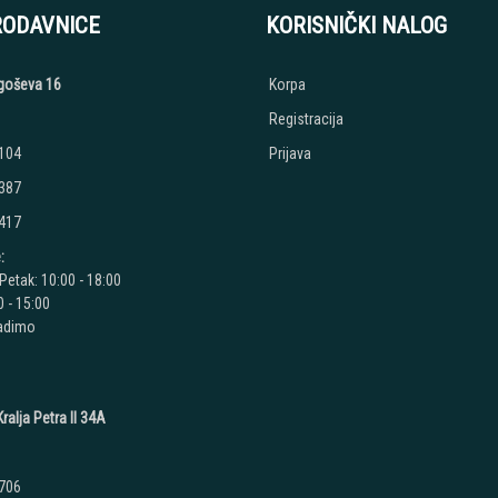
RODAVNICE
KORISNIČKI NALOG
jegoševa 16
Korpa
Registracija
 104
Prijava
 387
 417
:
Petak: 10:00 - 18:00
 - 15:00
radimo
ralja Petra II 34A
 706