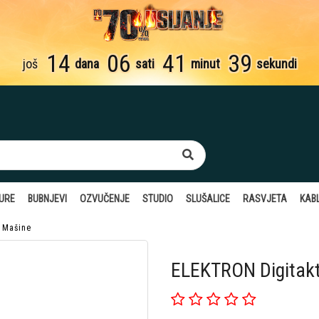
14
06
41
39
još
dana
sati
minut
sekundi
TURE
BUBNJEVI
OZVUČENJE
STUDIO
SLUŠALICE
RASVJETA
KABL
 Mašine
ELEKTRON Digitakt 