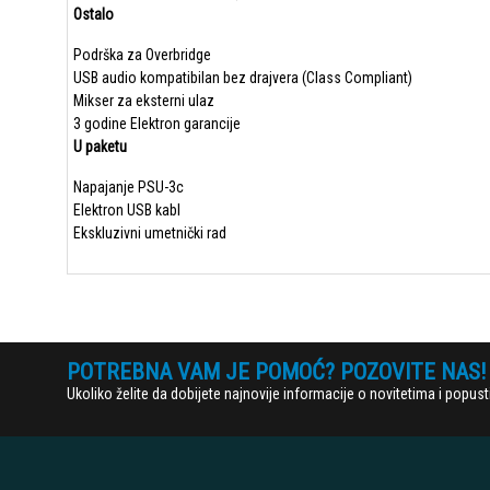
Ostalo
Podrška za Overbridge
USB audio kompatibilan bez drajvera (Class Compliant)
Mikser za eksterni ulaz
3 godine Elektron garancije
U paketu
Napajanje PSU-3c
Elektron USB kabl
Ekskluzivni umetnički rad
POTREBNA VAM JE POMOĆ? POZOVITE NAS!
Ukoliko želite da dobijete najnovije informacije o novitetima i popu