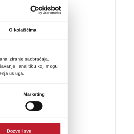
O kolačićima
analiziranje saobraćaja.
avanje i analitiku koji mogu
enja usluga.
Marketing
Dozvoli sve