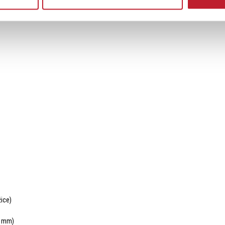
ice)
7 mm)