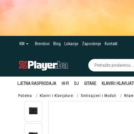
KM
Brendovi
Blog
Lokacije
Zaposlenje
Kontakt
LJETNA RASPRODAJA
HI-FI
DJ
GITARE
KLAVIRI I KLAVIJA
Početna
Klaviri i Klavijature
Sintisajzeri i Moduli
Ritam