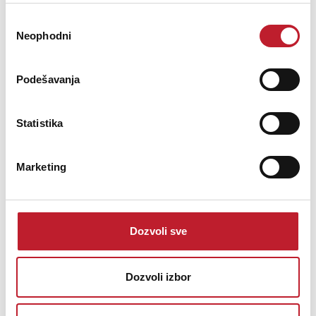
Solderability Complies with IEC 68-2-20
Избор
Temperature range -30 °C to +80 °C
Neophodni
сагласности
Podešavanja
Statistika
Marketing
Dozvoli sve
Neutrik NC3FD-LX
Dozvoli izbor
11,00
KM