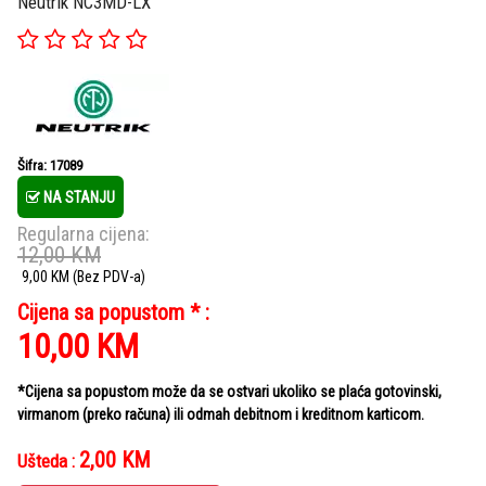
Neutrik NC3MD-LX
Šifra: 17089
NA STANJU
Regularna cijena:
12,00
KM
9,00
KM
(Bez PDV-a)
Cijena sa popustom * :
10,00
KM
*Cijena sa popustom može da se ostvari ukoliko se plaća gotovinski,
virmanom (preko računa) ili odmah debitnom i kreditnom karticom.
2,00
KM
Ušteda :