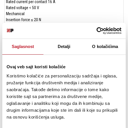
Rated current per contact 16 A
Rated voltage < 50 V
Mechanical
Insertion force ≤ 20 N
Withdrawal force ≤ 20 N
Lifetime > 1000 mating cycles
Wiresize max. 2.5 mm²
Wiresize max. 14 AWG
Saglasnost
Detalji
O kolačićima
Wiring Solder contacts
Locking device Latch lock
Chassis shape D
Ovaj veb sajt koristi kolačiće
Material
Contact plating 2 µm Ag over 2 µm Ni
Koristimo kolačiće za personalizaciju sadržaja i oglasa,
Contacts Brass (CuZn35Pb2)
pružanje funkcija društvenih medija i analiziranje
Insert Polyamide (PA66)
saobraćaja. Takođe delimo informacije o tome kako
Locking element Steel Ck67
koristite sajt sa partnerima za društvene medije,
Shell Zinc diecast (ZnAl4Cu1)
oglašavanje i analitiku koji mogu da ih kombinuju sa
Shell plating Nickel
Environmental
drugim informacijama koje ste im dali ili koje su prikupili
Flammability UL 94 V-0
na osnovu korišćenja usluga.
Standard compliance IEC 61076-2-103
Protection class IP 40