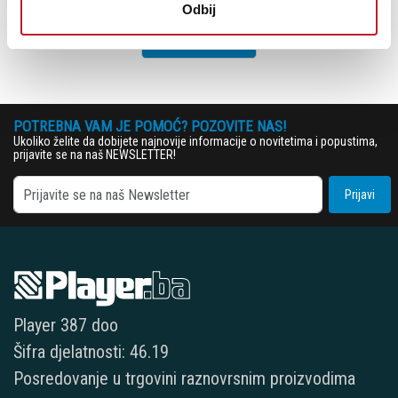
13,00
KM
Odbij
DODAJ U KORPU
POTREBNA VAM JE POMOĆ? POZOVITE NAS!
Ukoliko želite da dobijete najnovije informacije o novitetima i popustima,
prijavite se na naš NEWSLETTER!
Prijavi
Player 387 doo
Šifra djelatnosti: 46.19
Posredovanje u trgovini raznovrsnim proizvodima