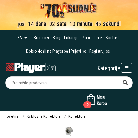
još
14
dana
02
sata
10
minuta
45
sekundi
KM
Brendovi
Blog
Lokacije
Zaposlenje
Kontakt
Dobro došli na Player.ba
Prijavi se
Registruj se
Kategorije
Moja
Korpa
0
Početna
Kablovi i Konektori
Konektori