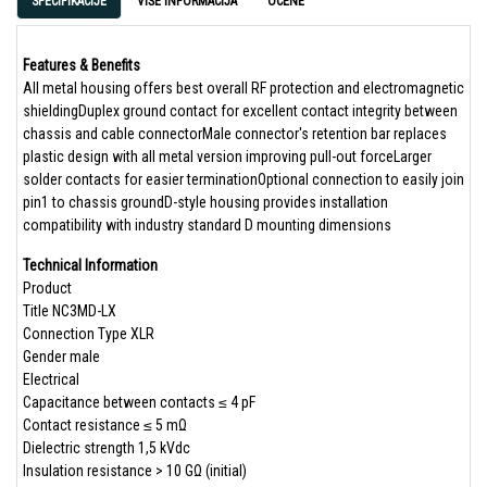
SPECIFIKACIJE
VIŠE INFORMACIJA
OCENE
Features & Benefits
All metal housing offers best overall RF protection and electromagnetic
shieldingDuplex ground contact for excellent contact integrity between
chassis and cable connectorMale connector's retention bar replaces
plastic design with all metal version improving pull-out forceLarger
solder contacts for easier terminationOptional connection to easily join
pin1 to chassis groundD-style housing provides installation
compatibility with industry standard D mounting dimensions
Technical Information
Product
Title NC3MD-LX
Connection Type XLR
Gender male
Electrical
Capacitance between contacts ≤ 4 pF
Contact resistance ≤ 5 mΩ
Dielectric strength 1,5 kVdc
Insulation resistance > 10 GΩ (initial)