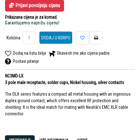
Prijavi povoljniju cijenu
Prikazana cijena je za komad.
Garantujemo najnižu cijenu!
Količina
DODAJ U KORPU
Dodaj na listu želja
Obavesti me ako cijena padne
Postavi pitanje
NC3MD-LX
3 pole male receptacle, solder cups, Nickel housing, silver contacts
The DLX series features a compact all metal housing with an ingenious
duplex ground contact, which offers excellent RF protection and
shielding. It is the ideal match for mating with Neutrik's EMC XLR cable
connector.