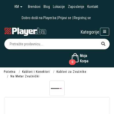
KM
Brendovi
Blog
Lokacije
Zaposlenje
Kontakt
Dobro došli na Player.ba
Prijavi se
Registruj se
Kategorije
Moja
Korpa
0
Početna
Kablovi i Konektori
Kablovi za Zvučnike
Na Metar Zvučnički