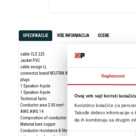
SPECIFIKACIJE
VIŠE INFORMACIJA
OCENE
cable CLS 225
Jacket PVC
cable assign LL
connector brand NEUTRIK ®
Saglasnost
plugs
1 Speakon 4-pole
1 Speakon 4-pole
Ovaj veb sajt koristi kolačić
Technical facts
Conductor area 2.50 mm²
Koristimo kolačiće za persona
AWG AWG 14
Takođe delimo informacije o t
Composition of conductor 140 x 0.15 mm
da ih kombinuju sa drugim inf
Material bare copper
Conductor resistance 8 Ohm/km
Избор