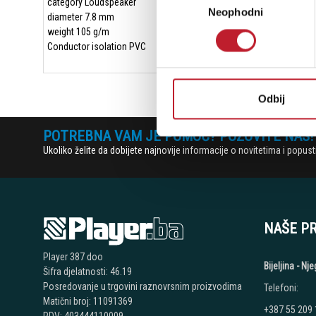
category Loudspeaker
Neophodni
сагласности
diameter 7.8 mm
weight 105 g/m
Conductor isolation PVC
Odbij
POTREBNA VAM JE POMOĆ? POZOVITE NAS!
Ukoliko želite da dobijete najnovije informacije o novitetima i popu
NAŠE P
Player 387 doo
Bijeljina - N
Šifra djelatnosti: 46.19
Posredovanje u trgovini raznovrsnim proizvodima
Telefoni:
Matični broj: 11091369
+387 55 209