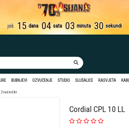
15
04
03
29
još
dana
sata
minuta
sekundi
TURE
BUBNJEVI
OZVUČENJE
STUDIO
SLUŠALICE
RASVJETA
KABL
 Zvučnički
Cordial CPL 10 LL