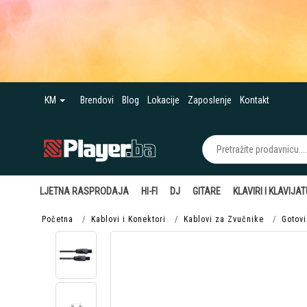
KM
Brendovi
Blog
Lokacije
Zaposlenje
Kontakt
LJETNA RASPRODAJA
HI-FI
DJ
GITARE
KLAVIRI I KLAVIJA
Početna
Kablovi i Konektori
Kablovi za Zvučnike
Gotovi