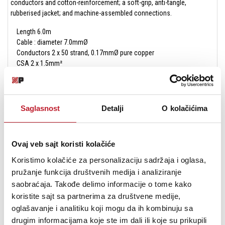
conductors and cotton-reinforcement; a soft-grip, anti-tangle,
rubberised jacket; and machine-assembled connections.
Length 6.0m
Cable : diameter 7.0mmØ
Conductors 2 x 50 strand, 0.17mmØ pure copper
CSA 2 x 1.5mm²
Connectors 2 x SPK plugs
Saglasnost
Detalji
O kolačićima
Ovaj veb sajt koristi kolačiće
Koristimo kolačiće za personalizaciju sadržaja i oglasa,
pružanje funkcija društvenih medija i analiziranje
saobraćaja. Takođe delimo informacije o tome kako
koristite sajt sa partnerima za društvene medije,
oglašavanje i analitiku koji mogu da ih kombinuju sa
drugim informacijama koje ste im dali ili koje su prikupili