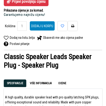
Prijavi povoljniju cijenu
Prikazana cijena je za komad.
Garantujemo najnižu cijenu!
Količina
DODAJ U KORPU
Dodaj na listu želja
Obavesti me ako cijena padne
Postavi pitanje
Classic Speaker Leads Speaker
Plug - Speaker Plug
SPECIFIKACIJE
VIŠE INFORMACIJA
OCENE
A high quality, durable speaker lead with pro quality latching SPK plugs,
offering exceptional sound and reliability. Made with pure copper