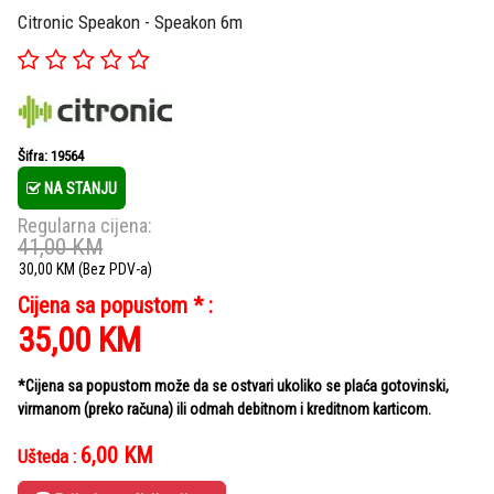
Citronic Speakon - Speakon 6m
Šifra: 19564
NA STANJU
Regularna cijena:
41,00
KM
30,00
KM
(Bez PDV-a)
Cijena sa popustom * :
35,00
KM
*Cijena sa popustom može da se ostvari ukoliko se plaća gotovinski,
virmanom (preko računa) ili odmah debitnom i kreditnom karticom.
6,00
KM
Ušteda :