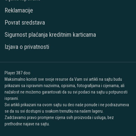
Reklamacije
Povrat sredstava
Sigurnost plaćanja kreditnim karticama
Izjava o privatnosti
Player 387 doo
Maksimalno koristi sve svoje resurse da Vam svi artikli na sajtu budu
prikazani sa ispravnim nazivima, opisima, fotografijama i cijenama, ali
nažalost ne možemo garantovati da su svi podaci na sajtu u potpunosti
ispravni.
Svi artikli prikazani na ovom sajtu su deo naše ponude i ne podrazumeva
se da su svi dostupni u svakom trenutku na našem lageru.
Zadržavamo pravo promjene cijena svih proizvoda i usluga, bez
prethodne najave na sajtu.