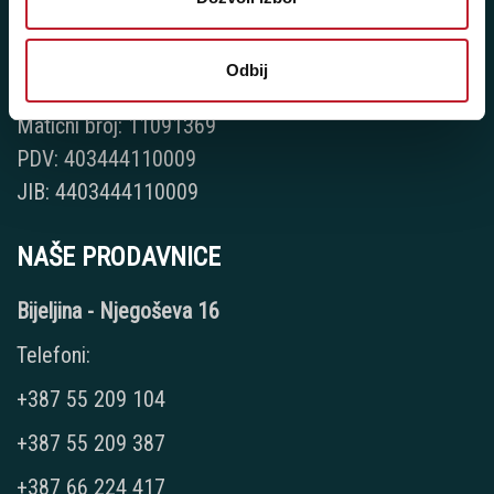
Player 387 doo
Šifra djelatnosti: 46.19
Odbij
Posredovanje u trgovini raznovrsnim proizvodima
Matični broj: 11091369
PDV: 403444110009
JIB: 4403444110009
NAŠE PRODAVNICE
Bijeljina - Njegoševa 16
Telefoni:
+387 55 209 104
+387 55 209 387
+387 66 224 417