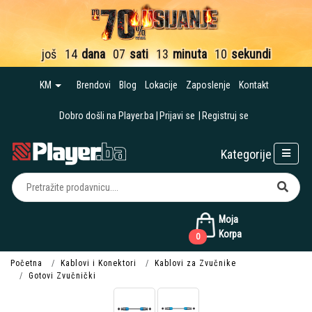
još
14
dana
07
sati
13
minuta
10
sekundi
KM
Brendovi
Blog
Lokacije
Zaposlenje
Kontakt
Dobro došli na Player.ba
Prijavi se
Registruj se
Kategorije
Moja
Korpa
0
Početna
Kablovi i Konektori
Kablovi za Zvučnike
Gotovi Zvučnički