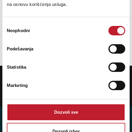
na osnovu korišćenja usluga.
HILEC Speakon 5m
Избор
39,00
KM
Neophodni
46,00
KM
сагласности
DODAJ U KORPU
Podešavanja
Statistika
POTREBNA VAM JE POMOĆ? POZOVITE NAS!
Ukoliko želite da dobijete najnovije informacije o novitetima i popustima,
prijavite se na naš NEWSLETTER!
Marketing
Prijavi
Dozvoli sve
Dozvoli izbor