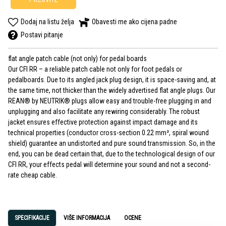
Dodaj na listu želja
Obavesti me ako cijena padne
Postavi pitanje
flat angle patch cable (not only) for pedal boards
Our CFI RR – a reliable patch cable not only for foot pedals or
pedalboards. Due to its angled jack plug design, it is space-saving and, at
the same time, not thicker than the widely advertised flat angle plugs. Our
REAN® by NEUTRIK® plugs allow easy and trouble-free plugging in and
unplugging and also facilitate any rewiring considerably. The robust
jacket ensures effective protection against impact damage and its
technical properties (conductor cross-section 0.22 mm², spiral wound
shield) guarantee an undistorted and pure sound transmission. So, in the
end, you can be dead certain that, due to the technological design of our
CFI RR, your effects pedal will determine your sound and not a second-
rate cheap cable.
SPECIFIKACIJE
VIŠE INFORMACIJA
OCENE