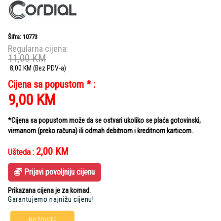
Šifra: 10773
Regularna cijena:
11,00
KM
8,00
KM
(Bez PDV-a)
Cijena sa popustom * :
9,00
KM
*Cijena sa popustom može da se ostvari ukoliko se plaća gotovinski,
virmanom (preko računa) ili odmah debitnom i kreditnom karticom.
2,00
KM
Ušteda :
Prijavi povoljniju cijenu
Prikazana cijena je za komad.
Garantujemo najnižu cijenu!
POZOVITE