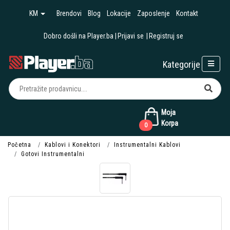
KM
Brendovi
Blog
Lokacije
Zaposlenje
Kontakt
Dobro došli na Player.ba
Prijavi se
Registruj se
Kategorije
Moja
Korpa
0
Početna
Kablovi i Konektori
Instrumentalni Kablovi
Gotovi Instrumentalni