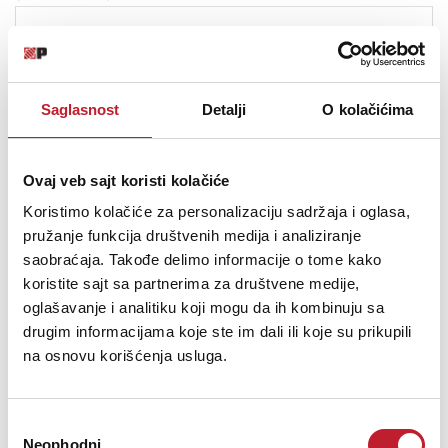
cable essentials cable 5
Jacket PVC
cable assign RR
connector brand REAN ®
Saglasnost
Detalji
O kolačićima
plugs
1 1/4" Plug right angle mono
1 1/4" Plug right angle mono
Ovaj veb sajt koristi kolačiće
Technical facts
Koristimo kolačiće za personalizaciju sadržaja i oglasa,
Conductor area 0.22 mm²
AWG AWG 24
pružanje funkcija društvenih medija i analiziranje
Composition of conductor 7 x 0.20 mm
saobraćaja. Takođe delimo informacije o tome kako
Conductor resistance 80 Ohm/km
koristite sajt sa partnerima za društvene medije,
Shielding spiral shield
oglašavanje i analitiku koji mogu da ih kombinuju sa
Capacity cond.-cond. (pF/m) 140 pF/m
drugim informacijama koje ste im dali ili koje su prikupili
category Guitar/Instrument
na osnovu korišćenja usluga.
diameter 5.9 ± 0.2 mm
Избор
Neophodni