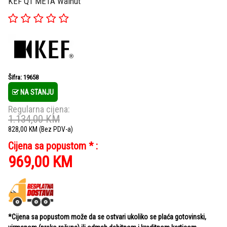
KEF Q1 META Walnut
Šifra: 19658
NA STANJU
Regularna cijena:
1.134,00
KM
828,00
KM
(Bez PDV-a)
Cijena sa popustom * :
969,00
KM
*Cijena sa popustom može da se ostvari ukoliko se plaća gotovinski,