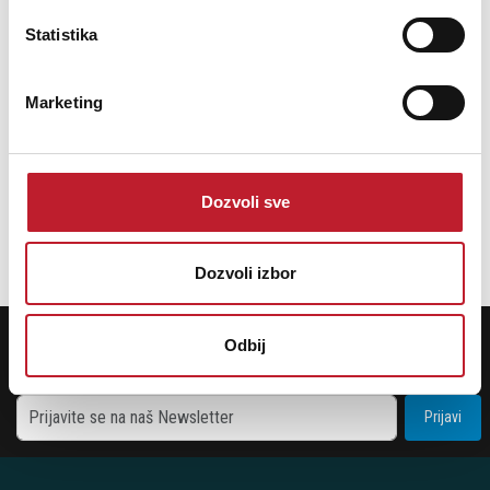
Statistika
Klipsch RP-40PM Aktivni Bookshelf Zvučnici
Marketing
919,00
KM
1.075,00
KM
Dozvoli sve
DODAJ U KORPU
Dozvoli izbor
POTREBNA VAM JE POMOĆ? POZOVITE NAS!
Odbij
Ukoliko želite da dobijete najnovije informacije o novitetima i popustima,
prijavite se na naš NEWSLETTER!
Prijavi