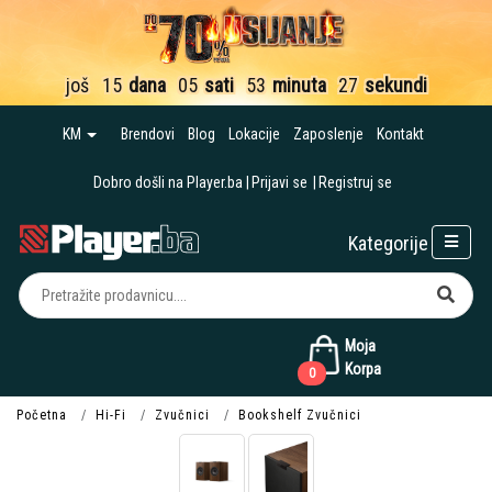
još
15
dana
05
sati
53
minuta
26
sekundi
KM
Brendovi
Blog
Lokacije
Zaposlenje
Kontakt
Dobro došli na Player.ba
Prijavi se
Registruj se
Kategorije
Moja
Korpa
0
Početna
Hi-Fi
Zvučnici
Bookshelf Zvučnici