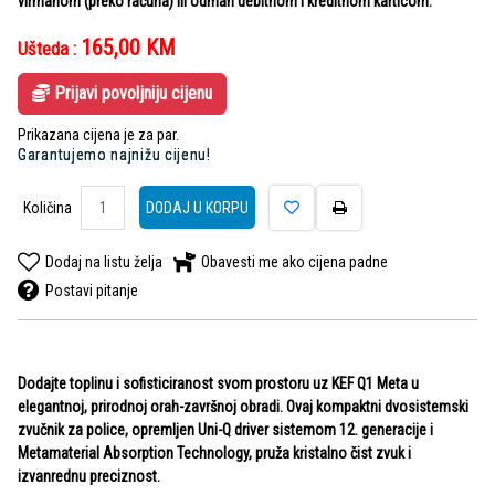
virmanom (preko računa) ili odmah debitnom i kreditnom karticom.
165,00
KM
Ušteda :
Prijavi povoljniju cijenu
Prikazana cijena je za par.
Garantujemo najnižu cijenu!
Količina
DODAJ U KORPU
Dodaj na listu želja
Obavesti me ako cijena padne
Postavi pitanje
Dodajte toplinu i sofisticiranost svom prostoru uz KEF Q1 Meta u
elegantnoj, prirodnoj orah-završnoj obradi. Ovaj kompaktni dvosistemski
zvučnik za police, opremljen Uni-Q driver sistemom 12. generacije i
Metamaterial Absorption Technology, pruža kristalno čist zvuk i
izvanrednu preciznost.