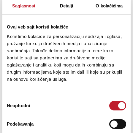
Preporučena snaga pojačala:
10 – 150 W
Saglasnost
Detalji
O kolačićima
Osetljivost (2.83V/1m):
86 dB
Harmoničko izobličenje (90dB, 1m):
• <2% na 140 Hz i više
Ovaj veb sajt koristi kolačiće
• <1% između 170 Hz i 20 kHz
Maksimalni izlaz:
108 dB
Koristimo kolačiće za personalizaciju sadržaja i oglasa,
Impedansa:
4 Ω (min. 3,2 Ω)
pružanje funkcija društvenih medija i analiziranje
Težina:
6,1 kg
saobraćaja. Takođe delimo informacije o tome kako
Dimenzije (V x Š x D) s terminalom:
302 x 180 x 277 mm
koristite sajt sa partnerima za društvene medije,
Završna obrada:
Walnut
oglašavanje i analitiku koji mogu da ih kombinuju sa
drugim informacijama koje ste im dali ili koje su prikupili
na osnovu korišćenja usluga.
Избор
Neophodni
сагласности
Podešavanja