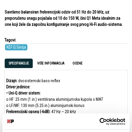
Savršeno balansiran frekvencijski odziv od 51 Hz do 20 kHz, uz
preporučenu snagu pojačala od 10 do 150 W, čini Q1 Meta idealnim za
one koji žele da započnu konfiguriranje svog prvog Hi-Fi audio-sistema.
Tagovi:
KEF Q Serija
SPECIFIKACIJE
VIŠE INFORMACIJA
OCENE
Dizajn:
dvosistemski bass-reflex
Driver jedinice:
• Uni-Q driver sistem:
o HF: 25 mm (1 in.) ventilirana aluminijumska kupola s MAT
o LF/MF: 130 mm (5.25 in.) aluminijumski konus
Frekvencijski opseg (-6dB):
47 Hz – 20 kHz
Tipičan odziv basa (-6dB):
42 Hz
Frekvencijski odziv (±3dB):
51 Hz – 20 kHz
Frekvencija razdvajanja:
2,1 kHz