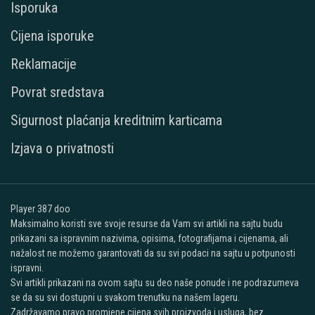
Isporuka
Cijena isporuke
Reklamacije
Povrat sredstava
Sigurnost plaćanja kreditnim karticama
Izjava o privatnosti
Player 387 doo
Maksimalno koristi sve svoje resurse da Vam svi artikli na sajtu budu
prikazani sa ispravnim nazivima, opisima, fotografijama i cijenama, ali
nažalost ne možemo garantovati da su svi podaci na sajtu u potpunosti
ispravni.
Svi artikli prikazani na ovom sajtu su deo naše ponude i ne podrazumeva
se da su svi dostupni u svakom trenutku na našem lageru.
Zadržavamo pravo promjene cijena svih proizvoda i usluga, bez