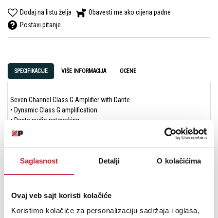
Dodaj na listu želja
Obavesti me ako cijena padne
Postavi pitanje
SPECIFIKACIJE
VIŠE INFORMACIJA
OCENE
Seven Channel Class G Amplifier with Dante
• Dynamic Class G amplification
• Dante audio networking
• 100 Watts @ 8Ω with seven channels driven
• Balanced and single ended inputs
• Trigger in and out
Saglasnost
Detalji
O kolačićima
• Ethernet, RS232 control
• Dimensions (W x H x D): 17.04 x 6.97 x 16.73 in. (433 x 177 x 425mm)
Ovaj veb sajt koristi kolačiće
Koristimo kolačiće za personalizaciju sadržaja i oglasa,