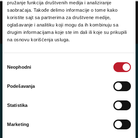
pružanje funkcija društvenih medija i analiziranje
POTREBNA VAM JE POMOĆ? POZOVITE NAS!
saobraćaja. Takođe delimo informacije o tome kako
Ukoliko želite da dobijete najnovije informacije o novitetima i popustima,
koristite sajt sa partnerima za društvene medije,
prijavite se na naš NEWSLETTER!
oglašavanje i analitiku koji mogu da ih kombinuju sa
drugim informacijama koje ste im dali ili koje su prikupili
Prijavi
na osnovu korišćenja usluga.
Избор
Neophodni
сагласности
Player 387 doo
Podešavanja
Šifra djelatnosti: 46.19
Posredovanje u trgovini raznovrsnim proizvodima
Matični broj: 11091369
Statistika
PDV: 403444110009
JIB: 4403444110009
Marketing