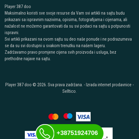
Player 387 doo
Maksimalno koristi sve svoje resurse da Vam svi artikli na sajtu budu
prikazani sa ispravnim nazivima, opisima, fotografijama i cijenama, ali
nažalost ne možemo garantovati da su svi podaci na sajtu u potpunosti
ispravni.
Svi artikli prikazani na ovom sajtu su deo naše ponude i ne podrazumeva
se da su svi dostupni u svakom trenutku na našem lageru.
Zadržavamo pravo promjene cijena svih proizvoda i usluga, bez
prethodne najave na sajtu.
Player 387 doo © 2026. Sva prava zadržana. -
Izrada internet prodavnice
-
Selltico.
+38751924706