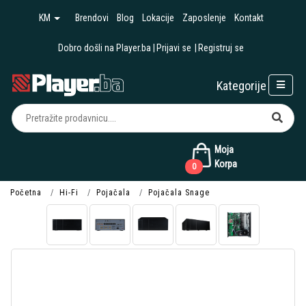
KM
Brendovi
Blog
Lokacije
Zaposlenje
Kontakt
Dobro došli na Player.ba
Prijavi se
Registruj se
Kategorije
Moja
Korpa
0
Početna
Hi-Fi
Pojačala
Pojačala Snage