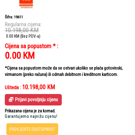
Šifra: 19611
Regularna cijena:
10.198,00
KM
0.00
KM
(Bez PDV-a)
Cijena sa popustom * :
0.00
KM
*Cijena sa popustom može da se ostvari ukoliko se plaća gotovinski,
virmanom (preko računa) ili odmah debitnom i kreditnom karticom.
10.198,00
KM
Ušteda :
Prijavi povoljniju cijenu
Prikazana cijena je za komad.
Garantujemo najnižu cijenu!
PROVJERITE DOSTUPNOST