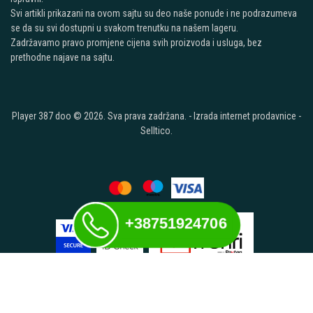
Svi artikli prikazani na ovom sajtu su deo naše ponude i ne podrazumeva
se da su svi dostupni u svakom trenutku na našem lageru.
Zadržavamo pravo promjene cijena svih proizvoda i usluga, bez
prethodne najave na sajtu.
Player 387 doo © 2026. Sva prava zadržana. -
Izrada internet prodavnice
-
Selltico.
+38751924706