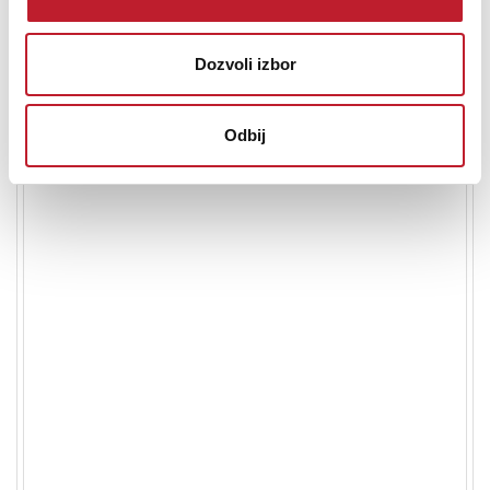
Colour
Black
Dozvoli izbor
Product code
SA-C600EB-K
Odbij
iPod/iPhone/iPad
No
WAV:
Yes (32, 44.1, 48, 88.2,
96, 176.4, 192, 352.8, 384 kHz /
16, 24, 32 bit)
FLAC:
Yes (32, 44.1, 48, 88.2,
96, 176.4, 192, 352.8, 384 kHz /
16, 24 bit)
DSD:
Yes (2.8 MHz, 5.6 MHz,
11.2 MHz)
AIFF:
Yes (32, 44.1, 48, 88.2, 96,
USB A Support Codec