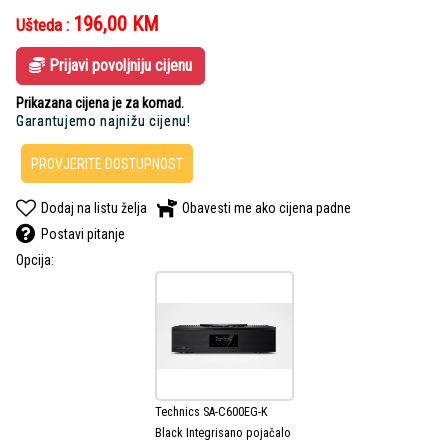
196,00
KM
Ušteda :
Prijavi povoljniju cijenu
Prikazana cijena je za komad.
Garantujemo najnižu cijenu!
PROVJERITE DOSTUPNOST
Dodaj na listu želja
Obavesti me ako cijena padne
Postavi pitanje
Opcija:
Technics SA-C600EG-K
Black Integrisano pojačalo