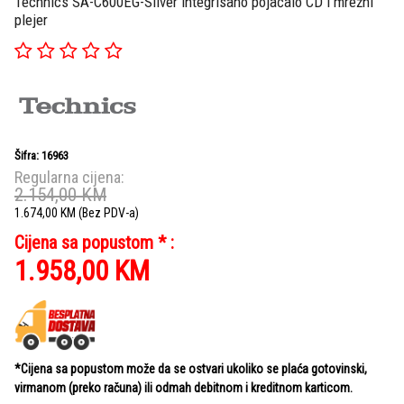
Technics SA-C600EG-Silver Integrisano pojačalo CD i mrežni
plejer
Šifra: 16963
Regularna cijena:
2.154,00
KM
1.674,00
KM
(Bez PDV-a)
Cijena sa popustom * :
1.958,00
KM
*Cijena sa popustom može da se ostvari ukoliko se plaća gotovinski,
virmanom (preko računa) ili odmah debitnom i kreditnom karticom.