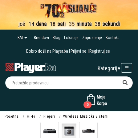
još
14
dana
18
sati
35
minuta
38
sekundi
KM
Brendovi
Blog
Lokacije
Zaposlenje
Kontakt
Dobro došli na Player.ba
Prijavi se
Registruj se
Kategorije
Moja
Korpa
0
Početna
Hi-Fi
Plejeri
Wireless Muzički Sistemi