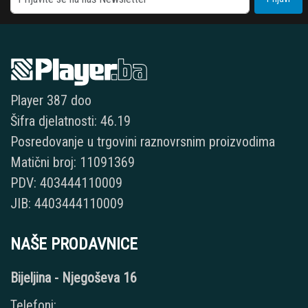
Player 387 doo
Šifra djelatnosti: 46.19
Posredovanje u trgovini raznovrsnim proizvodima
Matični broj: 11091369
PDV: 403444110009
JIB: 4403444110009
NAŠE PRODAVNICE
Bijeljina - Njegoševa 16
Telefoni: