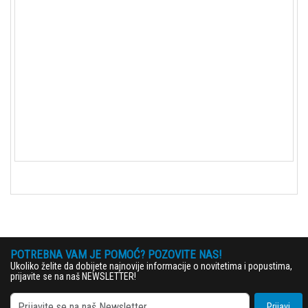
176.4, 192, 352.8, 384 kHz / 16, 24
bit)
AAC:
Yes (32, 44.1, 48, 88.2, 96
kHz/16-320kbps)
MP3:
Yes (32, 44.1, 48 kHz / 16-
320 kbps)
POTREBNA VAM JE POMOĆ? POZOVITE NAS!
Ukoliko želite da dobijete najnovije informacije o novitetima i popustima,
prijavite se na naš NEWSLETTER!
Prijavi