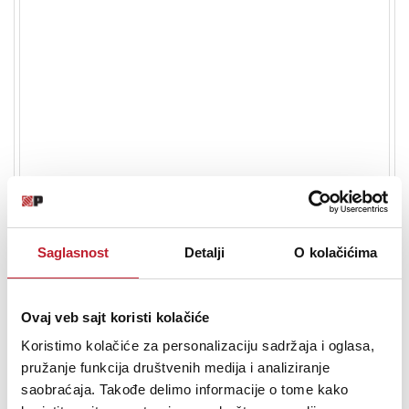
PHONO (MM) x1
Optical digital x1
Coaxial digital x1
Digital Input Terminal
USB-A x1
USB-B x1 (PC)
Analogue Output Terminal
Sub Woofer x1
Headphone Output
Yes, Stereo Φ3.5 mm
Saglasnost
Detalji
O kolačićima
Audio CD, CD-R/CD-RW (CD-DA,
Disc Compatibility
Discs recorded and finalized on
Ovaj veb sajt koristi kolačiće
recording devices)
Koristimo kolačiće za personalizaciju sadržaja i oglasa,
MQA Decoder
Yes
pružanje funkcija društvenih medija i analiziranje
saobraćaja. Takođe delimo informacije o tome kako
Ethernet Interface
LAN (100 Base-TX/10 Base-T)