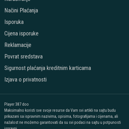
Načini Plaćanja
Isporuka
Cijena isporuke
Reklamacije
Povrat sredstava
Sigurnost plaćanja kreditnim karticama
Izjava o privatnosti
Player 387 doo
Maksimalno koristi sve svoje resurse da Vam svi artikli na sajtu budu
prikazani sa ispravnim nazivima, opisima, fotografijama i cijenama, ali
nažalost ne možemo garantovati da su svi podaci na sajtu u potpunosti
ispravni.