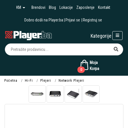
KM
Brendovi
Blog
Lokacije
Zaposlenje
Kontakt
Dobro došli na Player.ba
Prijavi se
Registruj se
Kategorije
Moja
Korpa
0
Početna
Hi-Fi
Plejeri
Network Plejeri