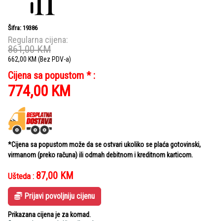
Šifra: 19386
Regularna cijena:
861,00
KM
662,00
KM
(Bez PDV-a)
Cijena sa popustom * :
774,00
KM
*Cijena sa popustom može da se ostvari ukoliko se plaća gotovinski,
virmanom (preko računa) ili odmah debitnom i kreditnom karticom.
87,00
KM
Ušteda :
Prijavi povoljniju cijenu
Prikazana cijena je za komad.