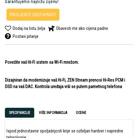
Garantujemo najnižu cijenu!
PROVJERITE DOSTUPNOST
Dodaj na listu želja
Obavesti me ako cijena padne
Postavi pitanje
Povežite vaš Hi-Fi sistem sa Wi-Fi mrežom.
Dizajniran da modernizuje vaš Hi-Fi, ZEN Stream prenosi Hi-Res PCM i
DSD na vaš DAC. Kontrola uređaja vrši se putem pametnog telefona
SPECIFIKACIJE
VIŠE INFORMACIJA
OCENE
Ispod jednostavne spoljašnjosti krije se ozbiljan hardver i napredne
tehnologije: