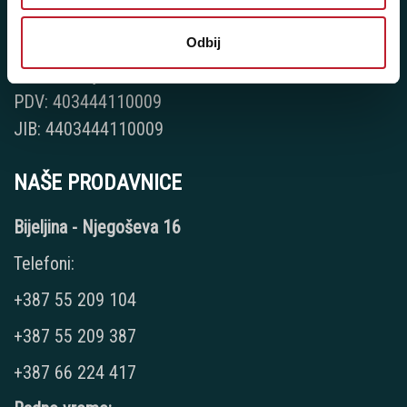
Šifra djelatnosti: 46.19
Odbij
Posredovanje u trgovini raznovrsnim proizvodima
Matični broj: 11091369
PDV: 403444110009
JIB: 4403444110009
NAŠE PRODAVNICE
Bijeljina - Njegoševa 16
Telefoni:
+387 55 209 104
+387 55 209 387
+387 66 224 417