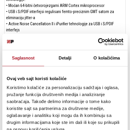
• Moćan 64-bitni četvorojezgarni ARM Cortex mikroprocesor
• USB i S/PDIF interfejsi regulisani femto-preciznim GMT satom za
eliminaciju jitter-a
• Active Noise Cancellation II i iPurifier tehnologije za USB i S/PDIF
interfejs
• Inteligentni Ethernet switch kontroler
• Visoko-PSRR, niska struja mirovanja, niskonaponski regulatori sa
soft-start funkcijom
• Sinkronizovani 1.6MHz visok brzi precizni kontroler napajanja
Saglasnost
Detalji
O kolačićima
• C0G kondenzatori i Taiyo Yuden i Murata niski ESR induktori
Specifikacije
DIMENZIJE:
158 x 100 x 35 mm (6.2" x 3.9" x 1.4")
Ovaj veb sajt koristi kolačiće
PODRŽANI FORMATI:
PCM384 DSD256 (MQA passthrough)
Koristimo kolačiće za personalizaciju sadržaja i oglasa,
ULAZI:
Wi-Fi / Ethernet / USB HDD (Firmware ažuriranja putem OTA i USB-
pružanje funkcija društvenih medija i analiziranje
C na zadnjem delu)
saobraćaja. Takođe delimo informacije o tome kako
NAPON:
• DC 9V/1.8A-15V/0.8A
koristite sajt sa partnerima za društvene medije,
• AC 100 -240V, 50/60Hz
oglašavanje i analitiku koji mogu da ih kombinuju sa
TEŽINA:
578g (1.14 lbs)
drugim informacijama koje ste im dali ili koje su prikupili
IZLAZI:
na osnovu korišćenja usluga.