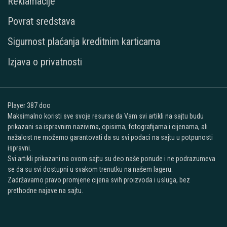
Reklamacije
Povrat sredstava
Sigurnost plaćanja kreditnim karticama
Izjava o privatnosti
Player 387 doo
Maksimalno koristi sve svoje resurse da Vam svi artikli na sajtu budu
prikazani sa ispravnim nazivima, opisima, fotografijama i cijenama, ali
nažalost ne možemo garantovati da su svi podaci na sajtu u potpunosti
ispravni.
Svi artikli prikazani na ovom sajtu su deo naše ponude i ne podrazumeva
se da su svi dostupni u svakom trenutku na našem lageru.
Zadržavamo pravo promjene cijena svih proizvoda i usluga, bez
prethodne najave na sajtu.