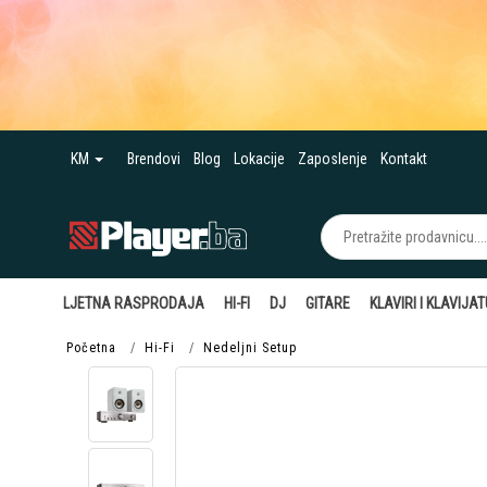
KM
Brendovi
Blog
Lokacije
Zaposlenje
Kontakt
LJETNA RASPRODAJA
HI-FI
DJ
GITARE
KLAVIRI I KLAVIJA
Početna
Hi-Fi
Nedeljni Setup