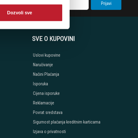
Prijavi
Dozvoli sve
SVE O KUPOVINI
Uslovi kupovine
Naručivanje
Načini Plaćanja
Isporuka
Cijena isporuke
Reklamacije
Povrat sredstava
Sigurnost plaćanja kreditnim karticama
Izjava o privatnosti