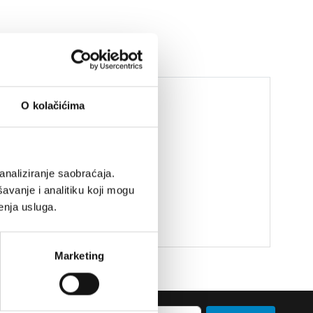
O kolačićima
analiziranje saobraćaja.
avanje i analitiku koji mogu
enja usluga.
Marketing