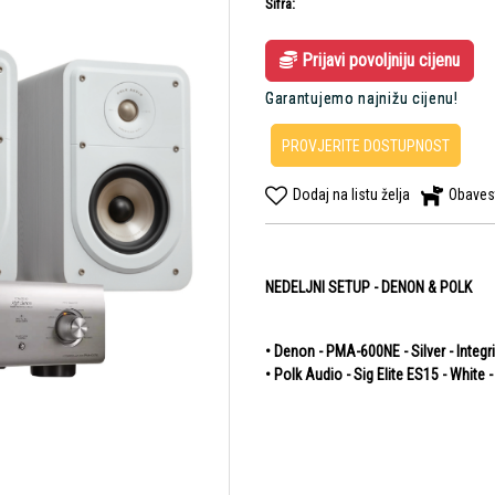
Šifra:
Prijavi povoljniju cijenu
Garantujemo najnižu cijenu!
PROVJERITE DOSTUPNOST
Dodaj na listu želja
Obaves
NEDELJNI SETUP - DENON & POLK
• Denon - PMA-600NE - Silver - Integ
• Polk Audio - Sig Elite ES15 - White 