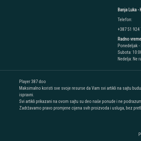
Banja Luka - K
Telefon:
+387 51 924
Radno vreme
Ponedeljak - 
Subota: 10:00
Nedelja: Ne 
Player 387 doo
Maksimalno koristi sve svoje resurse da Vam svi artikli na sajtu bud
ispravni.
Svi artikli prikazani na ovom sajtu su deo naše ponude i ne podrazu
Zadržavamo pravo promjene cijena svih proizvoda i usluga, bez pret
P