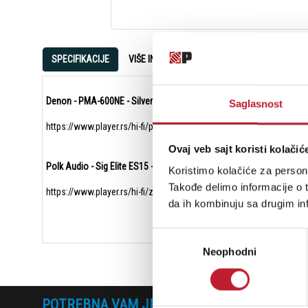
SPECIFIKACIJE
VIŠE INFORMACIJA
OCENE
Denon - PMA-600NE - Silver - Integrisano Pojačalo
Saglasnost
https://www.player.rs/hi-fi/pojacala/integrisana-pojacala/denon-pm
Ovaj veb sajt koristi kolačić
Polk Audio - Sig Elite ES15 - White - Zvučnici za Policu/Stalak
Koristimo kolačiće za persona
Takođe delimo informacije o t
https://www.player.rs/hi-fi/zvucnici/bookshelf-zvucnici/polk-audio-
da ih kombinuju sa drugim inf
Избор
Neophodni
сагласности
POTREBNA VAM JE POMOĆ? POZOVITE NAS!