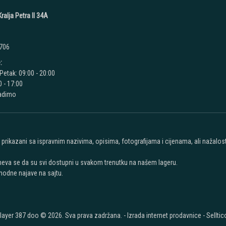
ralja Petra II 34A
 706
:
Petak: 09:00 - 20:00
 - 17:00
radimo
u prikazani sa ispravnim nazivima, opisima, fotografijama i cijenama, ali nažal
meva se da su svi dostupni u svakom trenutku na našem lageru.
hodne najave na sajtu.
layer 387 doo © 2026. Sva prava zadržana. -
Izrada internet prodavnice
-
Selltic