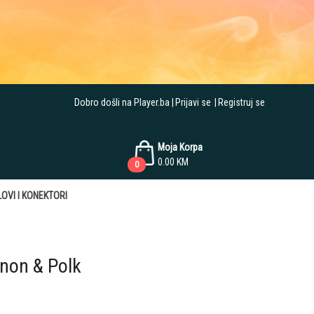
Dobro došli na Player.ba
Prijavi se
Registruj se
Moja Korpa
0.00
KM
0
OVI I KONEKTORI
enon & Polk