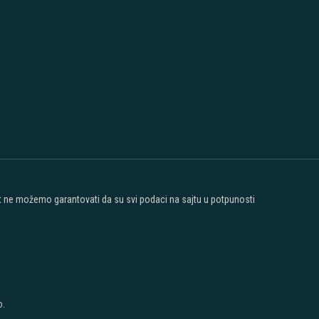
ost ne možemo garantovati da su svi podaci na sajtu u potpunosti
o.