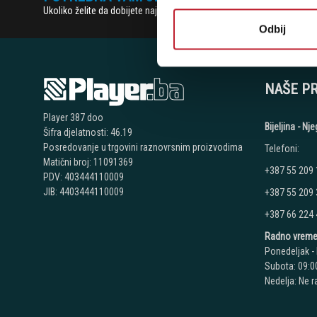
Ukoliko želite da dobijete najnovije informacije o novitetima i popu
Odbij
NAŠE P
Player 387 doo
Bijeljina - N
Šifra djelatnosti: 46.19
Posredovanje u trgovini raznovrsnim proizvodima
Telefoni:
Matični broj: 11091369
+387 55 209
PDV: 403444110009
JIB: 4403444110009
+387 55 209
+387 66 224
Radno vreme
Ponedeljak - 
Subota: 09:00
Nedelja: Ne 