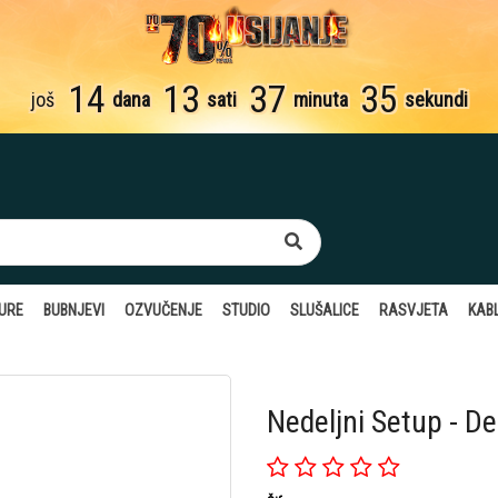
14
13
37
34
još
dana
sati
minuta
sekunde
TURE
BUBNJEVI
OZVUČENJE
STUDIO
SLUŠALICE
RASVJETA
KABL
Nedeljni Setup - D