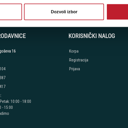
stima, prijavite se na naš NEWSLETTER!
Dozvoli izbor
RODAVNICE
KORISNIČKI NALOG
jegoševa 16
Korpa
Registracija
 104
Prijava
 387
 417
:
Petak: 10:00 - 18:00
 - 15:00
radimo