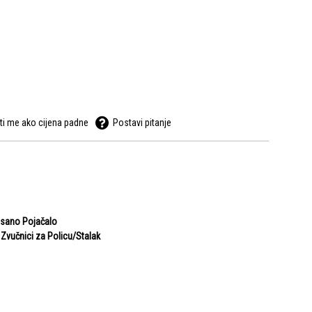
ti me ako cijena padne
Postavi pitanje
risano Pojačalo
- Zvučnici za Policu/Stalak