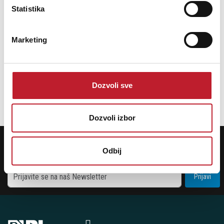
Statistika
KEF S2 Floor Stand BLACK - Stalak za zvučnik
Marketing
441,00
KM
516,00
KM
Dozvoli sve
DODAJ U KORPU
Dozvoli izbor
POTREBNA VAM JE POMOĆ? POZOVITE NAS!
Ukoliko želite da dobijete najnovije informacije o novitetima i popustima,
Odbij
prijavite se na naš NEWSLETTER!
Prijavi