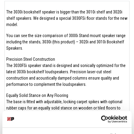
The 3030i bookshelf speaker is bigger than the 3010i shelf and 3020i
shelf speakers. We designed a special 3030FSi floor stands for the new
model.
You can see the size comparison of 3000i Stand mount speaker range
including the stands; 3030i (this product) – 3020i and 3010i Bookshelf
Speakers.
Precision Steel Construction
The 3030FSi speaker stand is designed and sonically optimized for the
latest 3030i bookshelf loudspeakers. Precision laser-cut steel
construction and acoustically damped columns ensure quality and
performance to complement the loudspeakers.
Equally Solid Stance on Any Flooring
The base is fitted with adjustable, locking carpet spikes with optional
rubber caps for an equally solid stance on wooden or tiled floors to
ensure you get the very best sound performance from your speakers.
**These stands are not compatible with the 3000 Series or 3010i -
3020i Speakers**