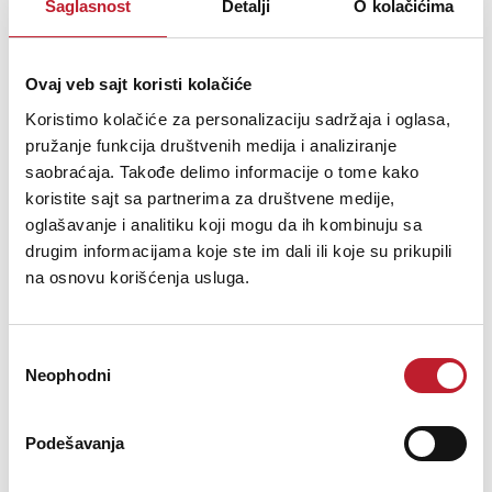
Saglasnost
Detalji
O kolačićima
Specifications
Dimensions 635 x 245 x 340 mm (25 x 9.6 x 13.4 in)
Weight 6.2kg (13.7 lbs)
Ovaj veb sajt koristi kolačiće
In The Box
Koristimo kolačiće za personalizaciju sadržaja i oglasa,
2 x 3030FSi Floor Stands
pružanje funkcija društvenih medija i analiziranje
8 x Floor Spikes and Bolts
8 x Rubber Covers
saobraćaja. Takođe delimo informacije o tome kako
1 x User Manual
koristite sajt sa partnerima za društvene medije,
oglašavanje i analitiku koji mogu da ih kombinuju sa
drugim informacijama koje ste im dali ili koje su prikupili
na osnovu korišćenja usluga.
Избор
Neophodni
сагласности
Podešavanja