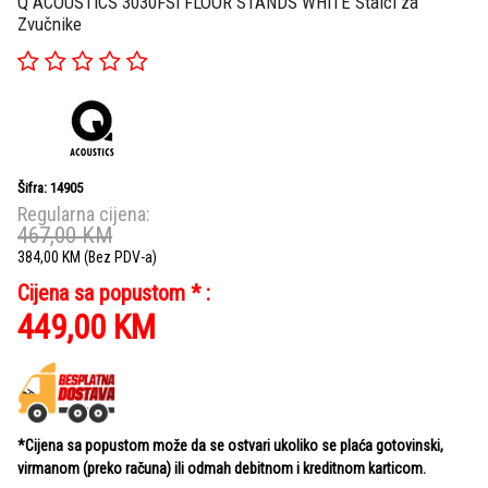
Q ACOUSTICS 3030FSI FLOOR STANDS WHITE Stalci za
Zvučnike
Šifra: 14905
Regularna cijena:
467,00
KM
384,00
KM
(Bez PDV-a)
Cijena sa popustom * :
449,00
KM
*Cijena sa popustom može da se ostvari ukoliko se plaća gotovinski,
virmanom (preko računa) ili odmah debitnom i kreditnom karticom.