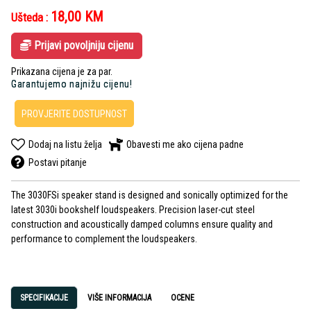
18,00
KM
Ušteda :
Prijavi povoljniju cijenu
Prikazana cijena je za par.
Garantujemo najnižu cijenu!
PROVJERITE DOSTUPNOST
Dodaj na listu želja
Obavesti me ako cijena padne
Postavi pitanje
The 3030FSi speaker stand is designed and sonically optimized for the
latest 3030i bookshelf loudspeakers. Precision laser-cut steel
construction and acoustically damped columns ensure quality and
performance to complement the loudspeakers.
SPECIFIKACIJE
VIŠE INFORMACIJA
OCENE