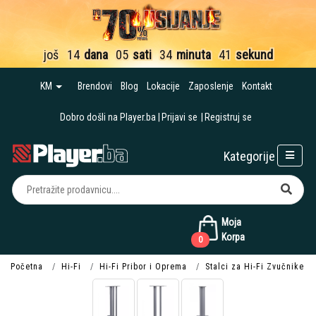
još
14
dana
05
sati
34
minuta
41
sekund
KM
Brendovi
Blog
Lokacije
Zaposlenje
Kontakt
Dobro došli na Player.ba
Prijavi se
Registruj se
Kategorije
Moja
Korpa
0
Početna
Hi-Fi
Hi-Fi Pribor i Oprema
Stalci za Hi-Fi Zvučnike