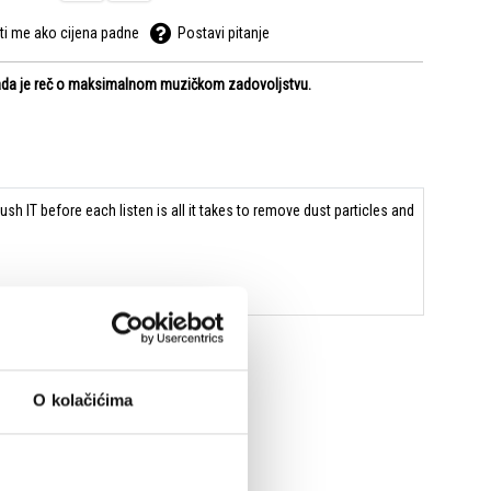
ti me ako cijena padne
Postavi pitanje
kada je reč o maksimalnom muzičkom zadovoljstvu.
sh IT before each listen is all it takes to remove dust particles and
O kolačićima