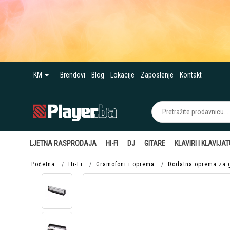
KM
Brendovi
Blog
Lokacije
Zaposlenje
Kontakt
LJETNA RASPRODAJA
HI-FI
DJ
GITARE
KLAVIRI I KLAVIJA
Početna
Hi-Fi
Gramofoni i oprema
Dodatna oprema za 