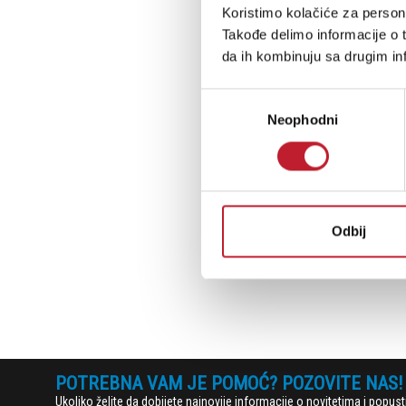
Koristimo kolačiće za persona
Takođe delimo informacije o t
da ih kombinuju sa drugim inf
Избор
Neophodni
сагласности
Odbij
POTREBNA VAM JE POMOĆ? POZOVITE NAS!
Ukoliko želite da dobijete najnovije informacije o novitetima i popu