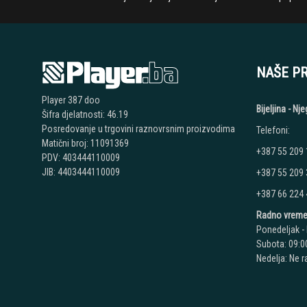
NAŠE P
Player 387 doo
Bijeljina - N
Šifra djelatnosti: 46.19
Posredovanje u trgovini raznovrsnim proizvodima
Telefoni:
Matični broj: 11091369
+387 55 209
PDV: 403444110009
JIB: 4403444110009
+387 55 209
+387 66 224
Radno vreme
Ponedeljak - 
Subota: 09:00
Nedelja: Ne 