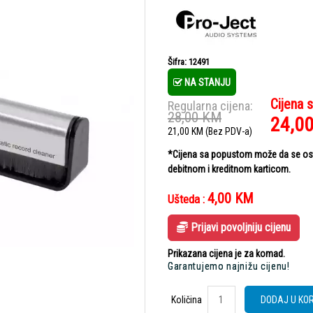
Šifra: 12491
NA STANJU
Cijena 
Regularna cijena:
28,00
KM
24,0
21,00
KM
(Bez PDV-a)
*Cijena sa popustom može da se ostv
debitnom i kreditnom karticom.
4,00
KM
Ušteda :
Prijavi povoljniju cijenu
Prikazana cijena je za komad.
Garantujemo najnižu cijenu!
Količina
DODAJ U KO