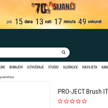
15
13
17
49
još
dana
sati
minuta
sekundi
TURE
BUBNJEVI
OZVUČENJE
STUDIO
SLUŠALICE
RASVJETA
KABL
gramofone
PRO-JECT Brush I