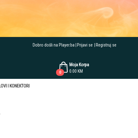
Dobro došli na Player.ba
Prijavi se
Registruj se
Moja Korpa
0.00
KM
0
OVI I KONEKTORI
T