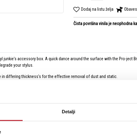
Dodaj na listu želja
Obaves
Čista površina vinila je neophodna 
yl junkie's accessory box. A quick dance around the surface with the Pro-ject Bru
degrade your stylus.
in differing thickness's for the effective removal of dust and static.
Detalji
e