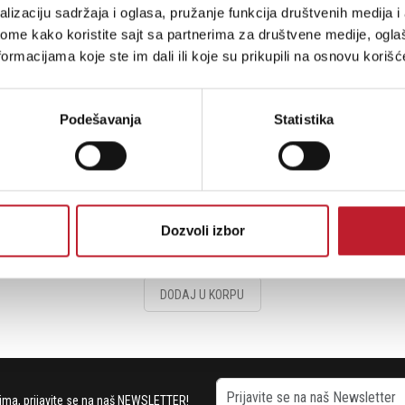
lizaciju sadržaja i oglasa, pružanje funkcija društvenih medija i 
ome kako koristite sajt sa partnerima za društvene medije, oglaš
ormacijama koje ste im dali ili koje su prikupili na osnovu korišć
Podešavanja
Statistika
PRO-JECT Clean IT
Dozvoli izbor
24,00
KM
28,00
KM
DODAJ U KORPU
stima, prijavite se na naš NEWSLETTER!