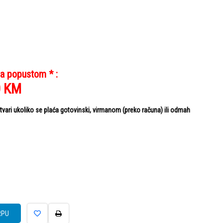
sa popustom * :
0
KM
ari ukoliko se plaća gotovinski, virmanom (preko računa) ili odmah
RPU