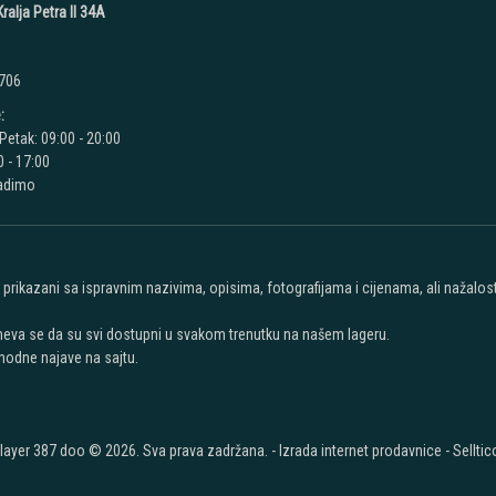
ralja Petra II 34A
 706
:
Petak: 09:00 - 20:00
 - 17:00
radimo
u prikazani sa ispravnim nazivima, opisima, fotografijama i cijenama, ali nažal
meva se da su svi dostupni u svakom trenutku na našem lageru.
hodne najave na sajtu.
layer 387 doo © 2026. Sva prava zadržana. -
Izrada internet prodavnice
-
Selltic